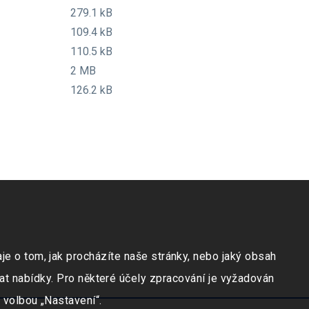
279.1 kB
109.4 kB
110.5 kB
2 MB
126.2 kB
e o tom, jak procházíte naše stránky, nebo jaký obsah
at nabídky. Pro některé účely zpracování je vyžadován
 volbou „Nastavení“.