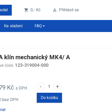
ledat
0,- Kč
Přihlásit se
shopping_cart
perm_identity
Ke stažení
FAQ
 klín mechanický MK4/ A
123-319004-000
vé číslo:
-
+
,79 Kč
s DPH
Do košíku
Kč
bez DPH
nat