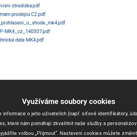
visni strediska.pdf
nam prodejcu CZ.pdf
prohlaseni_o_shode_mk4.pdf
P-MK4_cz_140307.pdf
hnická data MK4.pdf
Využíváme soubory cookies
ormace o jeho uživatelích (např. síťové identifikátory, údaj
s, které nám pomáhají zkvalitnit naše služby a personalizov
vyjádříte volbou „Přijmout“. Nastavení cookies můžete změnit