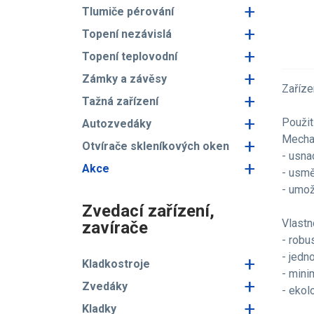
+
Tlumiče pérování
+
Topení nezávislá
+
Topení teplovodní
+
Zámky a závěsy
Zaříze
+
Tažná zařízení
+
Použití
Autozvedáky
Mechan
+
Otvírače skleníkových oken
- usna
+
Akce
- usmě
- umož
Zvedací zařízení,
Vlastn
zavírače
- robu
- jedn
+
Kladkostroje
- mini
+
Zvedáky
- ekol
+
Kladky