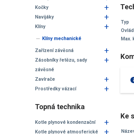
+
Tech
Kočky
+
Navijáky
Typ
+
Klíny
Ovláda
Klíny mechanické
Max. 
+
Zařízení závěsná
Kom
+
Zásobníky řetězu, sady
závěsné
+
in
Zavírače
+
Prostředky vázací
Topná technika
Ke s
+
Kotle plynové kondenzační
+
Náze
Kotle plynové atmosferické