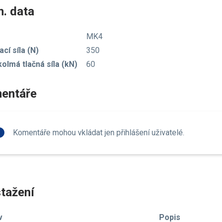
. data
MK4
cí síla (N)
350
kolmá tlačná síla (kN)
60
entáře
fo
Komentáře mohou vkládat jen přihlášení uživatelé.
tažení
v
Popis