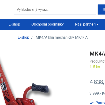
H
E-shop
Obchodní podmínky
Naši partneři
E-shop
/
MK4/A klín mechanický MK4/ A
MK4/A
Produkto
1-5 ks
4 838
3 999,- 
Porov
compare_arrows