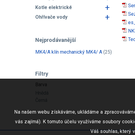
+
Ser
Kotle elektrické
Sez
+
Ohřívače vody
es_
NK
Tec
Nejprodávanější
MK4/A klín mechanický MK4/ A
(25)
Filtry
Barva
Hnědá
Černá
Na našem webu získáváme, ukládáme a zpracováváme inf
vás zajímá). K tomuto účelu využíváme soubory cookie
Váš souhlas, který 