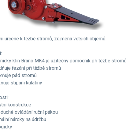
ní určené k těžbě stromů, zejména větších objemů.
:
ický klín Brano MK4 je užitečný pomocník při těžbě stromů
dňuje řezání při těžbě stromů
rňuje pád stromů
ňuje štípání kulatiny
osti:
stní konstrukce
oduché ovládání ruční pákou
mální nároky na údržbu
ogický