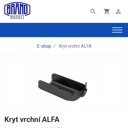
search
shopping_cart
perm_identity
E-shop
/
Kryt vrchní ALFA
Kryt vrchní ALFA