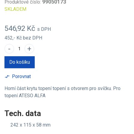
99050173
Produktové číslo:
SKLADEM
546,92 Kč
s DPH
452,- Kč
bez DPH
-
+
Do košíku
Porovnat
compare_arrows
Horní část krytu topení topení s otvorem pro svíčku. Pro
topení ATESO ALFA
Tech. data
242 x 115 x 58 mm