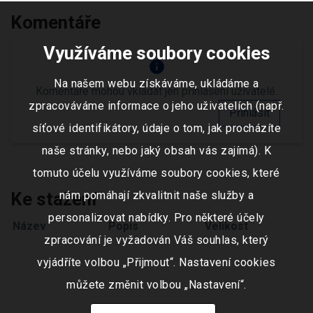
Komentáře
Využíváme soubory cookies
info
Na našem webu získáváme, ukládáme a
Komentáře mohou vkládat jen přihlášení uživatelé.
zpracováváme informace o jeho uživatelích (např.
Přihlásit
síťové identifikátory, údaje o tom, jak procházíte
naše stránky, nebo jaký obsah vás zajímá). K
tomuto účelu využíváme soubory cookies, které
Ke stažení
nám pomáhají zkvalitnit naše služby a
personalizovat nabídky. Pro některé účely
Název
Popis
Velikost
zpracování je vyžadován Váš souhlas, který
vyjádříte volbou „Přijmout“. Nastavení cookies
můžete změnit volbou „Nastavení“.