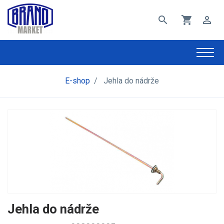
search
shopping_cart
perm_identity
E-shop
/
Jehla do nádrže
Jehla do nádrže