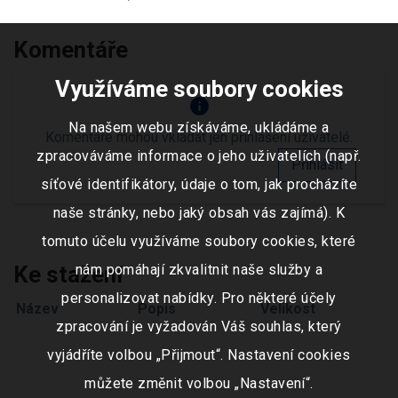
Komentáře
Využíváme soubory cookies
info
Na našem webu získáváme, ukládáme a
Komentáře mohou vkládat jen přihlášení uživatelé.
zpracováváme informace o jeho uživatelích (např.
Přihlásit
síťové identifikátory, údaje o tom, jak procházíte
naše stránky, nebo jaký obsah vás zajímá). K
tomuto účelu využíváme soubory cookies, které
nám pomáhají zkvalitnit naše služby a
Ke stažení
personalizovat nabídky. Pro některé účely
Název
Popis
Velikost
zpracování je vyžadován Váš souhlas, který
vyjádříte volbou „Přijmout“. Nastavení cookies
můžete změnit volbou „Nastavení“.