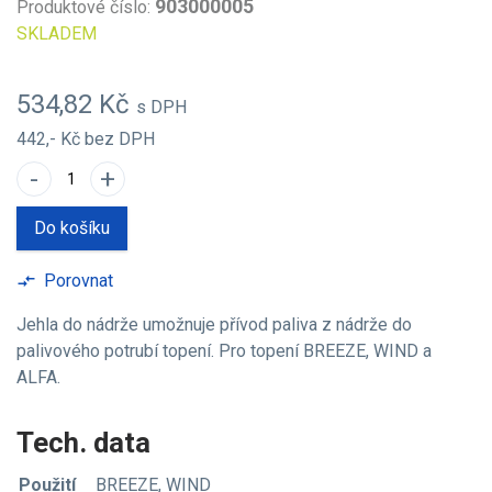
903000005
Produktové číslo:
SKLADEM
534,82 Kč
s DPH
442,- Kč
bez DPH
-
+
Do košíku
Porovnat
compare_arrows
Jehla do nádrže umožnuje přívod paliva z nádrže do
palivového potrubí topení. Pro topení BREEZE, WIND a
ALFA.
Tech. data
Použití
BREEZE, WIND