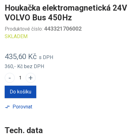
Houkačka elektromagnetická 24V
VOLVO Bus 450Hz
443321706002
Produktové číslo:
SKLADEM
435,60 Kč
s DPH
360,- Kč
bez DPH
-
+
Do košíku
Porovnat
compare_arrows
Tech. data