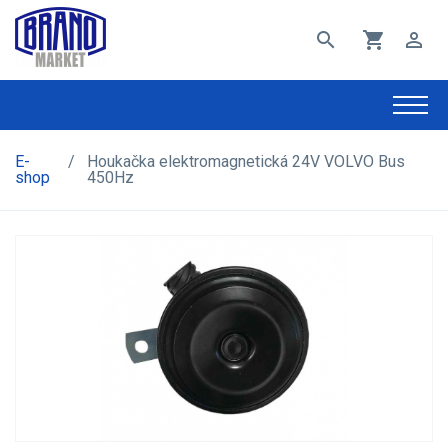
search
shopping_cart
perm_identity
E-
/
Houkačka elektromagnetická 24V VOLVO Bus
shop
450Hz