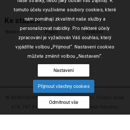
naše stránky, nebo jaký obsah vás zajímá). K
tomuto účelu využíváme soubory cookies, které
nám pomáhají zkvalitnit naše služby a
Ke stažení
personalizovat nabídky. Pro některé účely
Název
Popis
Velikost
zpracování je vyžadován Váš souhlas, který
vyjádříte volbou „Přijmout“. Nastavení cookies
můžete změnit volbou „Nastavení“.
Nastavení
Přijmout všechny cookies
© BRANOMARKET s.r.o., IČO: 253 51 311, Tovární okruh
Odmítnout vše
674, 747 41 Hradec nad Moravicí, Czech Republic
Zapsaná v obchodním rejstříku vedeném Krajským
soudem v Ostravě oddíl C, číslo vložky 9516