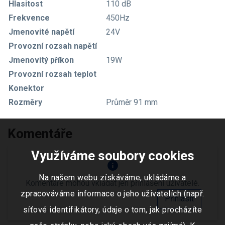
Hlasitost
110 dB
Frekvence
450Hz
Jmenovité napětí
24V
Provozní rozsah napětí
Jmenovitý příkon
19W
Provozní rozsah teplot
Konektor
Rozměry
Průměr 91 mm
Komentáře
Využíváme soubory cookies
info
Na našem webu získáváme, ukládáme a
Komentáře mohou vkládat jen přihlášení uživatelé.
zpracováváme informace o jeho uživatelích (např.
Přihlásit
síťové identifikátory, údaje o tom, jak procházíte