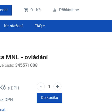
ledat
0,- Kč
Přihlásit se
shopping_cart
perm_identity
Ke stažení
FAQ
ka MNL - ovládání
345571008
vé číslo:
-
+
 Kč
s DPH
Do košíku
ez DPH
nat