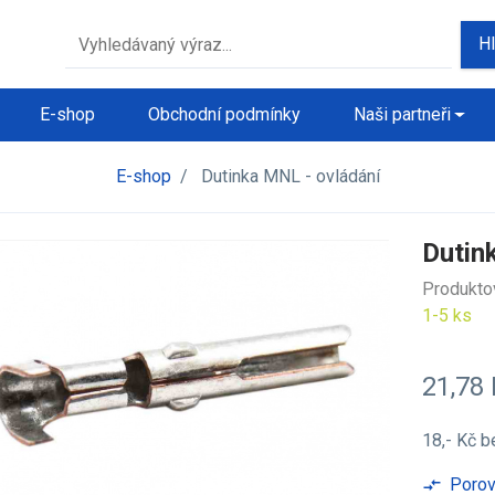
H
E-shop
Obchodní podmínky
Naši partneři
E-shop
/
Dutinka MNL - ovládání
Dutin
Produkto
1-5 ks
21,78
18,- Kč
b
Porov
compare_arrows