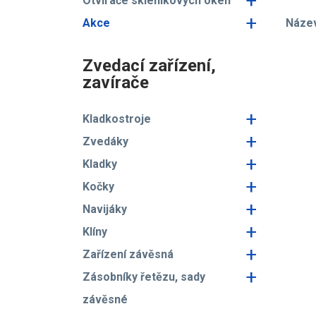
+
Otvírače skleníkových oken
+
Akce
Náze
Zvedací zařízení,
zavírače
+
Kladkostroje
+
Zvedáky
+
Kladky
+
Kočky
+
Navijáky
+
Klíny
+
Zařízení závěsná
+
Zásobníky řetězu, sady
závěsné