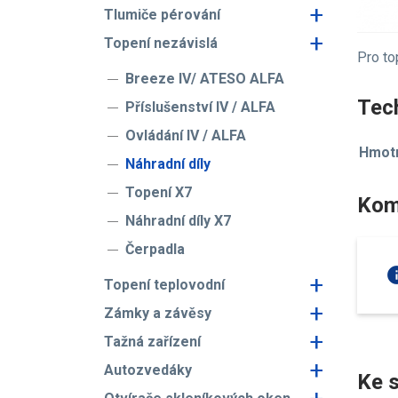
+
Tlumiče pérování
+
Topení nezávislá
Pro to
Breeze IV/ ATESO ALFA
Tech
Příslušenství IV / ALFA
Ovládání IV / ALFA
Hmotn
Náhradní díly
Topení X7
Kom
Náhradní díly X7
Čerpadla
in
+
Topení teplovodní
+
Zámky a závěsy
+
Tažná zařízení
+
Autozvedáky
Ke s