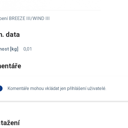
pení BREEZE III/WIND III
. data
ost [kg]
0,01
entáře
fo
Komentáře mohou vkládat jen přihlášení uživatelé.
tažení