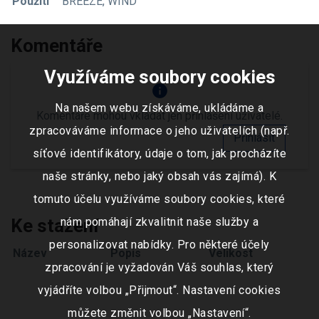
Použití
BREEZE, WIND
Komentáře
Využíváme soubory cookies
info
Na našem webu získáváme, ukládáme a
Komentáře mohou vkládat jen přihlášení uživatelé.
zpracováváme informace o jeho uživatelích (např.
Přihlásit
síťové identifikátory, údaje o tom, jak procházíte
naše stránky, nebo jaký obsah vás zajímá). K
tomuto účelu využíváme soubory cookies, které
Ke stažení
nám pomáhají zkvalitnit naše služby a
personalizovat nabídky. Pro některé účely
Název
Popis
Velikost
zpracování je vyžadován Váš souhlas, který
vyjádříte volbou „Přijmout“. Nastavení cookies
můžete změnit volbou „Nastavení“.