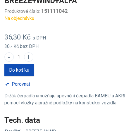
BREEZE+WIND+ALFA
151111042
Produktové číslo:
Na objednávku
36,30 Kč
s DPH
30,- Kč
bez DPH
-
+
Do košíku
Porovnat
compare_arrows
Držák čerpadla umožňuje upevnění čerpadla BAMBU a AKRI
pomocí vložky a pružné podložky na konstrukci vozidla
Tech. data