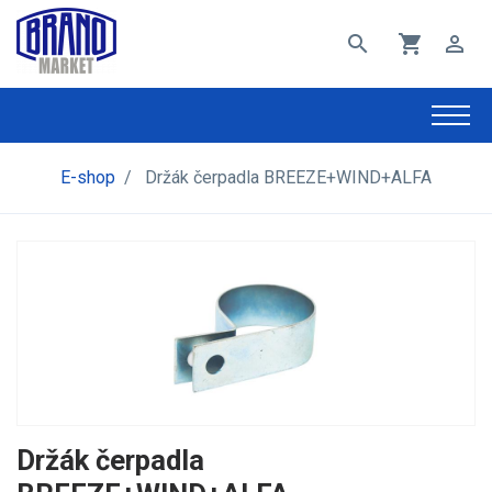
search
shopping_cart
perm_identity
E-shop
/
Držák čerpadla BREEZE+WIND+ALFA
Držák čerpadla