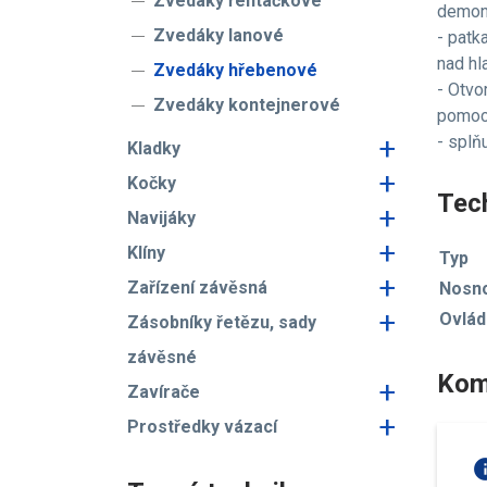
Zvedáky řehtačkové
demon
Zvedáky lanové
- patk
nad hl
Zvedáky hřebenové
- Otvo
Zvedáky kontejnerové
pomoc
+
- spl
Kladky
+
Kočky
Tech
+
Navijáky
+
Klíny
Typ
+
Zařízení závěsná
Nosn
+
Ovláda
Zásobníky řetězu, sady
závěsné
Kom
+
Zavírače
+
Prostředky vázací
in