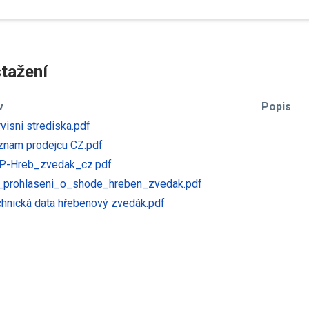
tažení
v
Popis
visni strediska.pdf
nam prodejcu CZ.pdf
-Hreb_zvedak_cz.pdf
prohlaseni_o_shode_hreben_zvedak.pdf
hnická data hřebenový zvedák.pdf