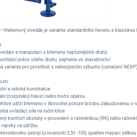
– hřebenový zvedák je varianta standardního heveru s klasickou k
:
zvedání a manipulaci s břemeny nejrůznějších druhů
montážní práce všeho druhu, zejména ve stavebnictví
á varianta pro prostředí s nebezpečím výbuchu (označení NEXP
sti :
stní a odolná konstrukce
ání (rozpínání) hlavicí nebo boční opěrou
ehlivě udrží břemeno v libovolné poloze brzdou zabudovanou v ru
telná ovládací síla na ruční klice
ený komfort obsluhy v provedení s račnoklikou (RK) nebo račno
é nároky na údržbu
 převodového ústrojí (u nosnosti 2,5t -10t) opatřen mazací zátk