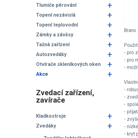
+
Tlumiče pérování
+
Topení nezávislá
+
Topení teplovodní
Brano 
+
Zámky a závěsy
+
Tažná zařízení
Použití
+
- pro 
Autozvedáky
- pro 
+
Otvírače skleníkových oken
- možn
+
Akce
Vlastno
- robu
Zvedací zařízení,
- zved
zavírače
- spol
- přija
+
Kladkostroje
- zvýš
+
Zvedáky
- nízk
- kryt