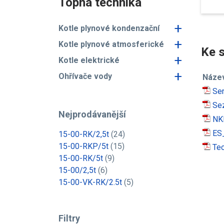
Topná technika
+
Kotle plynové kondenzační
+
Kotle plynové atmosferické
Ke s
+
Kotle elektrické
+
Ohřívače vody
Náze
Ser
Sez
Nejprodávanější
NKP
ES_
15-00-RK/2,5t
(24)
15-00-RKP/5t
(15)
Tec
15-00-RK/5t
(9)
15-00/2,5t
(6)
15-00-VK-RK/2.5t
(5)
Filtry