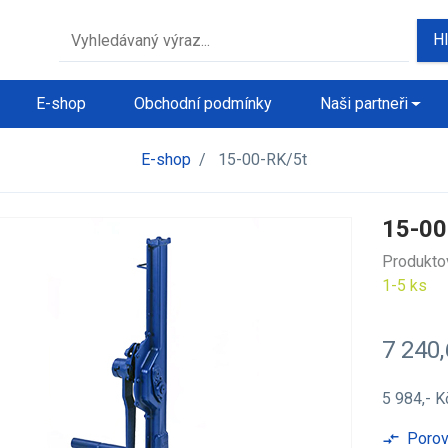
H
E-shop
Obchodní podmínky
Naši partneři
E-shop
/
15-00-RK/5t
15-00
Produkto
1-5 ks
7 240
5 984,- 
Porov
compare_arrows