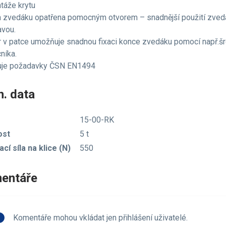
táže krytu
a zvedáku opatřena pomocným otvorem – snadnější použití zvedá
avou.
r v patce umožňuje snadnou fixaci konce zvedáku pomocí např.šro
níka.
ňuje požadavky ČSN EN1494
. data
15-00-RK
ost
5 t
cí síla na klice (N)
550
entáře
fo
Komentáře mohou vkládat jen přihlášení uživatelé.