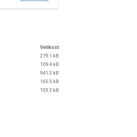
Velikost
279.1 kB
109.4 kB
941.3 kB
165.5 kB
103.3 kB