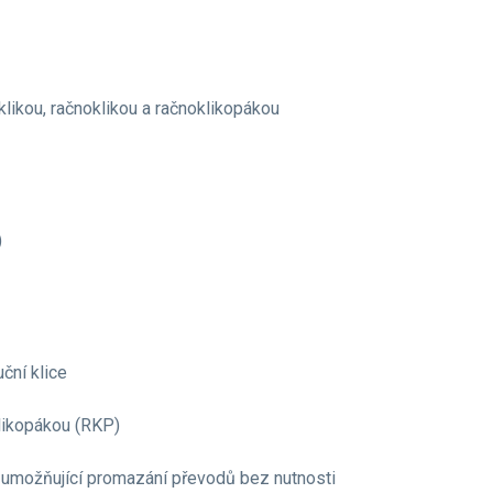
likou, račnoklikou a račnoklikopákou
)
ční klice
klikopákou (RKP)
ou umožňující promazání převodů bez nutnosti