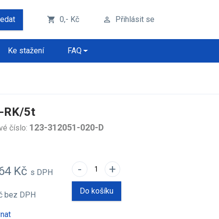
ledat
0,- Kč
Přihlásit se
shopping_cart
perm_identity
Ke stažení
FAQ
-RK/5t
123-312051-020-D
vé číslo:
-
+
,64 Kč
s DPH
Do košíku
Kč
bez DPH
nat