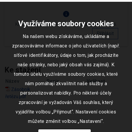
info
Využíváme soubory cookies
Komentáře mohou vkládat jen přihlášení uživatelé.
Přihlásit
Na našem webu získáváme, ukládáme a
zpracováváme informace o jeho uživatelích (např.
síťové identifikátory, údaje o tom, jak procházíte
naše stránky, nebo jaký obsah vás zajímá). K
Ke stažení
tomuto účelu využíváme soubory cookies, které
Název
Popis
Velikost
nám pomáhají zkvalitnit naše služby a
Zásobník
personalizovat nabídky. Pro některé účely
76.2 kB
řetězu.pdf
zpracování je vyžadován Váš souhlas, který
vyjádříte volbou „Přijmout“. Nastavení cookies
můžete změnit volbou „Nastavení“.