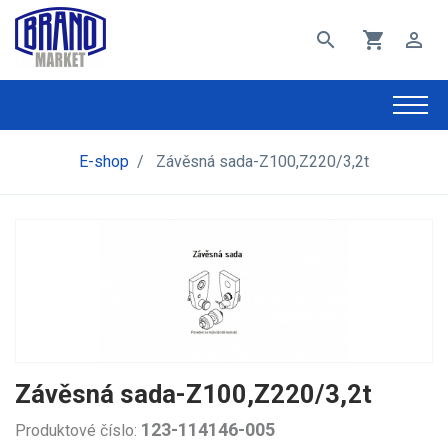
search
shopping_cart
perm_identity
E-shop
/
Závěsná sada-Z100,Z220/3,2t
Závěsná sada-Z100,Z220/3,2t
123-114146-005
Produktové číslo: