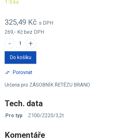
1-5 ks
325,49 Kč
s DPH
269,- Kč
bez DPH
-
+
Do košíku
Porovnat
compare_arrows
Určena pro ZÁSOBNÍK ŘETĚZU BRANO
Tech. data
Pro typ
Z100/Z220/3,2t
Komentáře