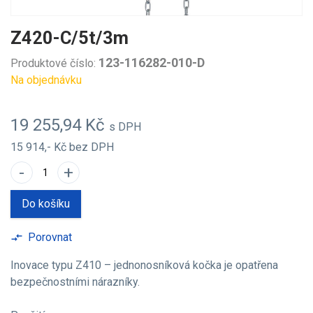
Z420-C/5t/3m
123-116282-010-D
Produktové číslo:
Na objednávku
19 255,94 Kč
s DPH
15 914,- Kč
bez DPH
-
+
Do košíku
Porovnat
compare_arrows
Inovace typu Z410 – jednonosníková kočka je opatřena
bezpečnostními nárazníky.