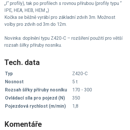
„I“ profily), tak po profilech s rovnou přírubou (profily typu “
IPE, HEA, HEB, HEM „)
Kočka se běžně vyrábí pro základní zdvih 3m. Možnost
volby pro zdvih od 3m do 12m.
Novinka: doplnění typu Z420-C – rozšíření použití pro větší
rozsah šířky příruby nosníku.
Tech. data
Typ
Z420-C
Nosnost
5 t
Rozsah šířky příruby nosníku
170 - 300
Ovládací síla pro pojezd (N)
350
Pojezdová rychlost (m/min)
1,8
Komentáře