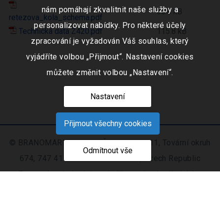
nám pomáhají zkvalitnit naše služby a
60.8 kB
retezova_kola_schema.pdf
personalizovat nabídky. Pro některé účely
Technická data Z420.pdf
115.8 kB
zpracování je vyžadován Váš souhlas, který
vyjádříte volbou „Přijmout“. Nastavení cookies
můžete změnit volbou „Nastavení“.
Nastavení
Přijmout všechny cookies
© BRANOMARKET s.r.o., IČO: 253 51 311, Tovární okruh
Odmítnout vše
674, 747 41 Hradec nad Moravicí, Czech Republic
Zapsaná v obchodním rejstříku vedeném Krajským
soudem v Ostravě oddíl C, číslo vložky 9516
Nastavení
Mapa
© 2021 - 2026 CIS s. r.
|