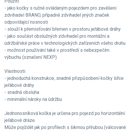
Použití:
- jako kočky s ručně ovládaným pojezdem pro zavěšení
zdvihadel BRANO, případně zdvihadel jiných značek
odpovídající nosnosti
- slouží k přemisťování břemen v prostoru jeřábové dráhy
- jako součást obslužných zdvihadel pro montážní a
údržbářské práce v technologických zařízeních všeho druhu
- možnost používání také v prostředí s nebezpečím
výbuchu (označení NEXP)
Vlastnosti:
- jednoduchá konstrukce, snadné přizpůsobení kočky šířce
jeřábové dráhy
- snadná obsluha
- minimální nároky na údržbu
Jednonosníková kočka je určena pro pojezd po horizontální
jeřábové dráze.
Může pojíždět jak po profilech s šikmou přírubou (válcované