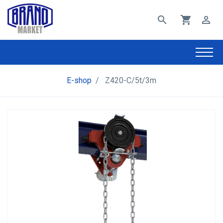
search
shopping_cart
perm_identity
E-shop
/
Z420-C/5t/3m