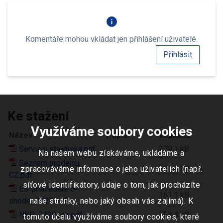
info
Komentáře mohou vkládat jen přihlášení uživatelé.
Přihlásit
Ke stažení
Využíváme soubory cookies
Název
Popis
Velikost
Servisni strediska.pdf
279.1 kB
Na našem webu získáváme, ukládáme a
Seznam prodejcu
zpracováváme informace o jeho uživatelích (např.
109.4 kB
CZ.pdf
síťové identifikátory, údaje o tom, jak procházíte
ES-prohlaseni-o-
161.1 kB
shode_Z420.pdf
naše stránky, nebo jaký obsah vás zajímá). K
NKP-Z420_cz.pdf
354.4 kB
tomuto účelu využíváme soubory cookies, které