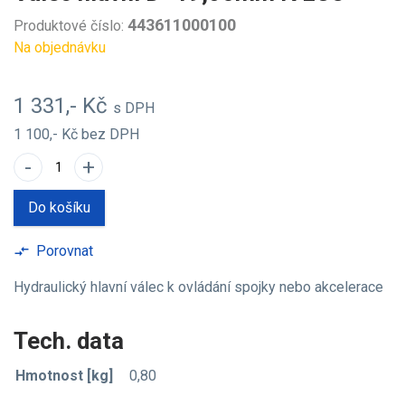
443611000100
Produktové číslo:
Na objednávku
1 331,- Kč
s DPH
1 100,- Kč
bez DPH
-
+
Do košíku
Porovnat
compare_arrows
Hydraulický hlavní válec k ovládání spojky nebo akcelerace
Tech. data
Hmotnost [kg]
0,80