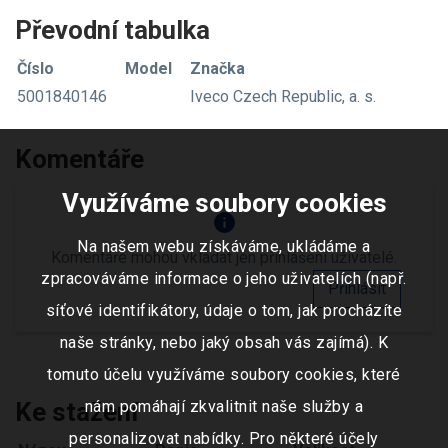
Převodní tabulka
Číslo
Model
Značka
5001840146
Iveco Czech Republic, a. s.
Komentáře
Využíváme soubory cookies
info
Na našem webu získáváme, ukládáme a
Komentáře mohou vkládat jen přihlášení uživatelé.
zpracováváme informace o jeho uživatelích (např.
Přihlásit
síťové identifikátory, údaje o tom, jak procházíte
naše stránky, nebo jaký obsah vás zajímá). K
tomuto účelu využíváme soubory cookies, které
Ke stažení
nám pomáhají zkvalitnit naše služby a
personalizovat nabídky. Pro některé účely