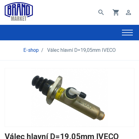
search
shopping_cart
perm_identity
E-shop
/
Válec hlavní D=19,05mm IVECO
Válec hlavní D=19,05mm IVECO