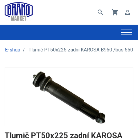
search
shopping_cart
perm_identity
E-shop
/
Tlumič PT50x225 zadní KAROSA B950 /bus 550
Tlumič PT50x225 zadní KAROSA