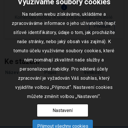
Využíváme soubory cookies
info
Na našem webu získáváme, ukládáme a
Komentáře mohou vkládat jen přihlášení uživatelé.
zpracováváme informace o jeho uživatelích (např.
Přihlásit
síťové identifikátory, údaje o tom, jak procházíte
naše stránky, nebo jaký obsah vás zajímá). K
tomuto účelu využíváme soubory cookies, které
Ke stažení
nám pomáhají zkvalitnit naše služby a
personalizovat nabídky. Pro některé účely
Název
Popis
Velikost
zpracování je vyžadován Váš souhlas, který
vyjádříte volbou „Přijmout“. Nastavení cookies
můžete změnit volbou „Nastavení“.
Nastavení
Přijmout všechny cookies