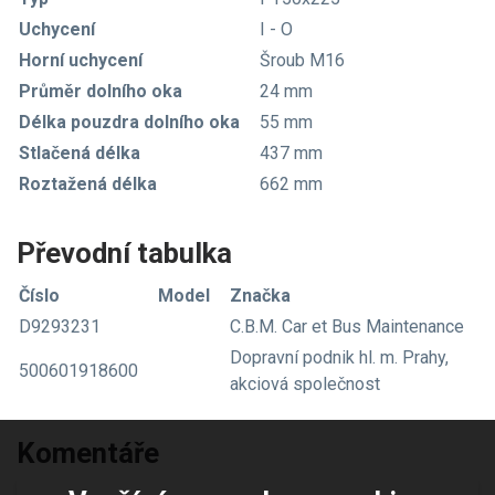
Uchycení
I - O
Horní uchycení
Šroub M16
Průměr dolního oka
24 mm
Délka pouzdra dolního oka
55 mm
Stlačená délka
437 mm
Roztažená délka
662 mm
Převodní tabulka
Číslo
Model
Značka
D9293231
C.B.M. Car et Bus Maintenance
Dopravní podnik hl. m. Prahy,
500601918600
akciová společnost
Komentáře