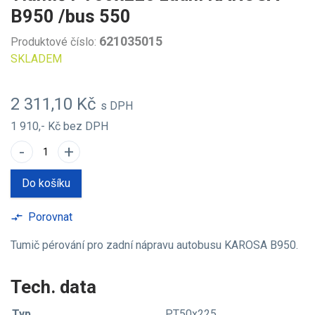
B950 /bus 550
621035015
Produktové číslo:
SKLADEM
2 311,10 Kč
s DPH
1 910,- Kč
bez DPH
-
+
Do košíku
Porovnat
compare_arrows
Tumič pérování pro zadní nápravu autobusu KAROSA B950.
Tech. data
Typ
PT50x225