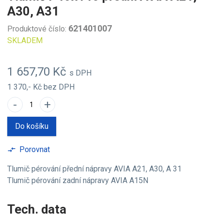
A30, A31
621401007
Produktové číslo:
SKLADEM
1 657,70 Kč
s DPH
1 370,- Kč
bez DPH
-
+
Do košíku
Porovnat
compare_arrows
Tlumič pérování přední nápravy AVIA A21, A30, A 31
Tlumič pérování zadní nápravy AVIA A15N
Tech. data