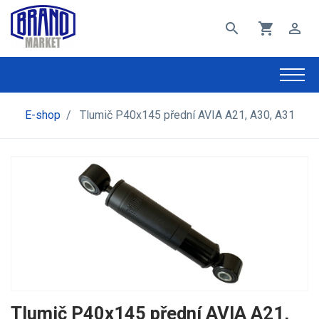
search
shopping_cart
perm_identity
E-shop
/
Tlumič P40x145 přední AVIA A21, A30, A31
Tlumič P40x145 přední AVIA A21,