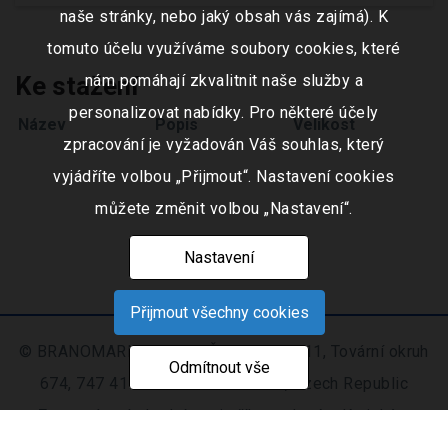
naše stránky, nebo jaký obsah vás zajímá). K
tomuto účelu využíváme soubory cookies, které
Ke stažení
nám pomáhají zkvalitnit naše služby a
personalizovat nabídky. Pro některé účely
Název
Popis
Velikost
zpracování je vyžadován Váš souhlas, který
vyjádříte volbou „Přijmout“. Nastavení cookies
můžete změnit volbou „Nastavení“.
Nastavení
Přijmout všechny cookies
© BRANOMARKET s.r.o., IČO: 253 51 311, Tovární okruh
Odmítnout vše
674, 747 41 Hradec nad Moravicí, Czech Republic
Zapsaná v obchodním rejstříku vedeném Krajským
soudem v Ostravě oddíl C, číslo vložky 9516