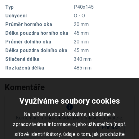
Typ
P40x145
Uchycení
O - O
Průměr horního oka
20 mm
Délka pouzdra horního oka
45 mm
Průměr dolního oka
20 mm
Délka pouzdra dolního oka
45 mm
Stlačená délka
340 mm
Roztažená délka
485 mm
Komentáře
Využíváme soubory cookies
info
Na našem webu získáváme, ukládáme a
Komentáře mohou vkládat jen přihlášení uživatelé.
zpracováváme informace o jeho uživatelích (např.
Přihlásit
síťové identifikátory, údaje o tom, jak procházíte