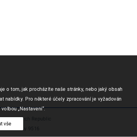
e o tom, jak procházíte naše stránky, nebo jaký obsah
at nabídky. Pro některé účely zpracování je vyžadován
 volbou „Nastavení“.
ravicí, Czech Republic
t vše
číslo vložky 9516