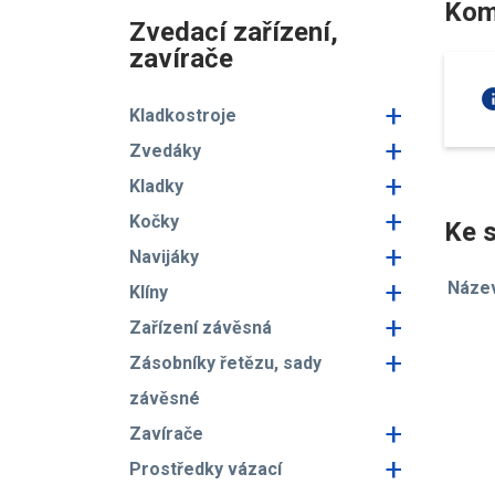
Kom
Zvedací zařízení,
zavírače
in
+
Kladkostroje
+
Zvedáky
+
Kladky
+
Kočky
Ke s
+
Navijáky
+
Náze
Klíny
+
Zařízení závěsná
+
Zásobníky řetězu, sady
závěsné
+
Zavírače
+
Prostředky vázací