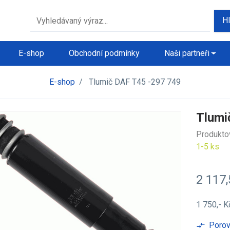
H
E-shop
Obchodní podmínky
Naši partneři
E-shop
/
Tlumič DAF T45 -297 749
Tlumi
Produkto
1-5 ks
2 117
1 750,- 
Porov
compare_arrows