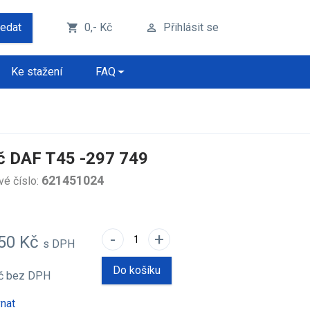
ledat
0,- Kč
Přihlásit se
shopping_cart
perm_identity
Ke stažení
FAQ
č DAF T45 -297 749
621451024
vé číslo:
-
+
,50 Kč
s DPH
Do košíku
Kč
bez DPH
nat