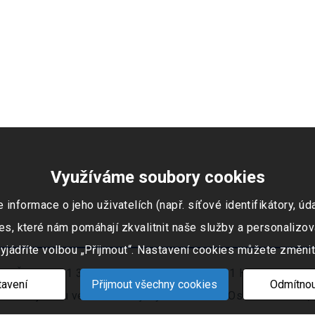
Využíváme soubory cookies
ormace o jeho uživatelích (např. síťové identifikátory, údaj
s, které nám pomáhají zkvalitnit naše služby a personalizov
vyjádříte volbou „Přijmout“. Nastavení cookies můžete změnit
 IČO: 253 51 311, Tovární okruh 674, 747 41 Hradec nad Mo
avení
Přijmout všechny cookies
Odmítnou
ním rejstříku vedeném Krajským soudem v Ostravě oddíl C, 