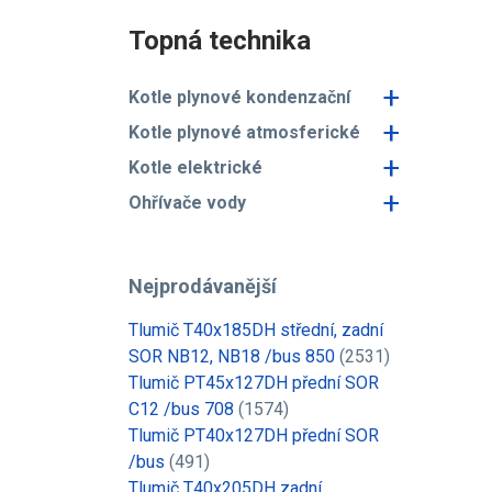
Topná technika
+
Kotle plynové kondenzační
+
Kotle plynové atmosferické
+
Kotle elektrické
+
Ohřívače vody
Nejprodávanější
Tlumič T40x185DH střední, zadní
SOR NB12, NB18 /bus 850
(2531)
Tlumič PT45x127DH přední SOR
C12 /bus 708
(1574)
Tlumič PT40x127DH přední SOR
/bus
(491)
Tlumič T40x205DH zadní