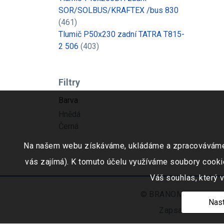
SOR/SOLBUS/KRAFTEX /bus 830
(461)
Tlumič P50x230 zadní TATRA T815-
2 506
(403)
Filtry
Barva
Hnědá
Černá
Na našem webu získáváme, ukládáme a zpracováváme inf
vás zajímá). K tomuto účelu využíváme soubory cookie
Váš souhlas, který 
© BRANOMARKET s.r.o.,
Nast
Zapsaná v obchod