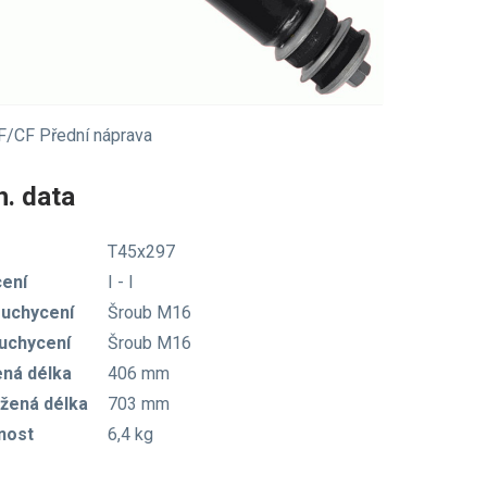
F/CF Přední náprava
. data
T45x297
ení
I - I
 uchycení
Šroub M16
 uchycení
Šroub M16
ená délka
406 mm
žená délka
703 mm
nost
6,4 kg