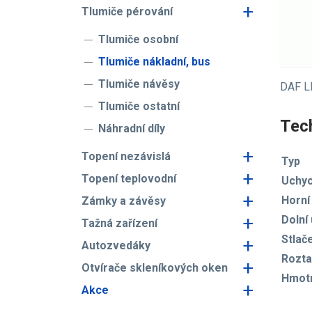
+
Tlumiče pérování
Tlumiče osobní
Tlumiče nákladní, bus
Tlumiče návěsy
DAF L
Tlumiče ostatní
Tech
Náhradní díly
+
Topení nezávislá
Typ
+
Topení teplovodní
Uchyc
+
Horní
Zámky a závěsy
+
Dolní
Tažná zařízení
Stlač
+
Autozvedáky
Rozta
+
Otvírače skleníkových oken
Hmot
+
Akce