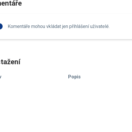
entáře
fo
Komentáře mohou vkládat jen přihlášení uživatelé.
tažení
v
Popis