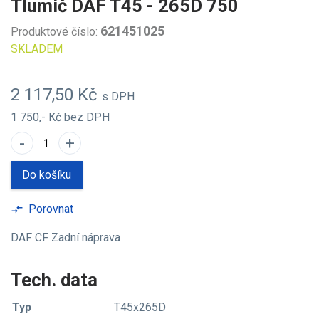
Tlumič DAF T45 - 265D 750
621451025
Produktové číslo:
SKLADEM
2 117,50 Kč
s DPH
1 750,- Kč
bez DPH
-
+
Do košíku
Porovnat
compare_arrows
DAF CF Zadní náprava
Tech. data
Typ
T45x265D