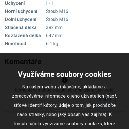
Uchycení
I - I
Horní uchycení
Šroub M16
Dolní uchycení
Šroub M16
Stlačená délka
382 mm
Roztažená délka
647 mm
Hmotnost
6,1 kg
Komentáře
Využíváme soubory cookies
info
Na našem webu získáváme, ukládáme a
Komentáře mohou vkládat jen přihlášení uživatelé.
zpracováváme informace o jeho uživatelích (např.
Přihlásit
síťové identifikátory, údaje o tom, jak procházíte
naše stránky, nebo jaký obsah vás zajímá). K
tomuto účelu využíváme soubory cookies, které