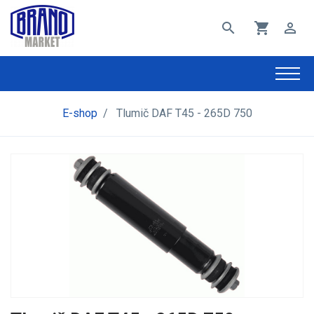
search
shopping_cart
perm_identity
E-shop
/
Tlumič DAF T45 - 265D 750