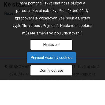
Ke stažení
nám pomáhají zkvalitnit naše služby a
personalizovat nabídky. Pro některé účely
Název
Popis
Velikost
zpracování je vyžadován Váš souhlas, který
vyjádříte volbou „Přijmout“. Nastavení cookies
můžete změnit volbou „Nastavení“.
Nastavení
Přijmout všechny cookies
© BRANOMARKET s.r.o., IČO: 253 51 311, Tovární okruh
Odmítnout vše
674, 747 41 Hradec nad Moravicí, Czech Republic
Zapsaná v obchodním rejstříku vedeném Krajským
soudem v Ostravě oddíl C, číslo vložky 9516
Nastavení
Mapa
© 2021 - 2026 CIS s. r.
|