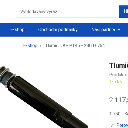
H
E-shop
Obchodní podmínky
Naši partneři
E-shop
/
Tlumič DAF PT45 - 240 D 764
Tlumi
Produkto
1-5 ks
2 117
1 750,- 
Porov
compare_arrows