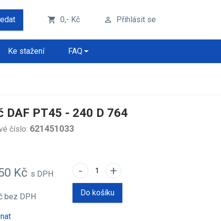
ledat
0,- Kč
Přihlásit se
shopping_cart
perm_identity
Ke stažení
FAQ
č DAF PT45 - 240 D 764
621451033
vé číslo:
-
+
,50 Kč
s DPH
Do košíku
Kč
bez DPH
nat