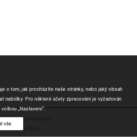
e o tom, jak procházíte naše stránky, nebo jaký obsah
at nabídky. Pro některé účely zpracování je vyžadován
 volbou „Nastavení“.
ravicí, Czech Republic
t vše
číslo vložky 9516