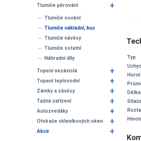
+
Tlumiče pérování
Tlumiče osobní
Tlumiče nákladní, bus
Tlumiče návěsy
Tech
Tlumiče ostatní
Typ
Náhradní díly
Uchyc
+
Topení nezávislá
Horní
+
Topení teplovodní
Průmě
+
Zámky a závěsy
Délka
+
Tažná zařízení
Stlač
+
Rozta
Autozvedáky
+
Hmot
Otvírače skleníkových oken
+
Akce
Kom