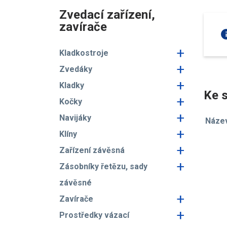
Zvedací zařízení,
zavírače
in
+
Kladkostroje
+
Zvedáky
+
Kladky
Ke s
+
Kočky
+
Navijáky
Náze
+
Klíny
+
Zařízení závěsná
+
Zásobníky řetězu, sady
závěsné
+
Zavírače
+
Prostředky vázací