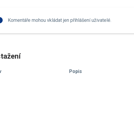
fo
Komentáře mohou vkládat jen přihlášení uživatelé.
tažení
v
Popis