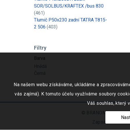
SOR/SOLBUS/KRAFTEX /bus 830
(461)
Tlumič P50x230 zadní TATRA T815-
2 506
(403)
Filtry
Barva
Hnědá
Černá
Na našem webu získáváme, ukládáme a zpracováváme inf
vás zajímá). K tomuto účelu využíváme soubory cookie
Váš souhlas, který 
© BRANOMARKET s.r.o.,
Nast
Zapsaná v obchod