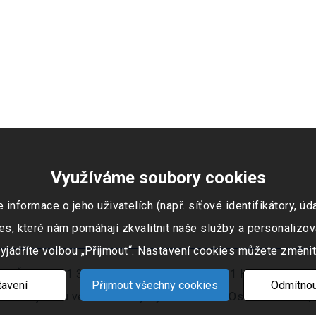
Využíváme soubory cookies
ormace o jeho uživatelích (např. síťové identifikátory, údaj
s, které nám pomáhají zkvalitnit naše služby a personalizov
vyjádříte volbou „Přijmout“. Nastavení cookies můžete změnit
 IČO: 253 51 311, Tovární okruh 674, 747 41 Hradec nad Mo
avení
Přijmout všechny cookies
Odmítnou
ním rejstříku vedeném Krajským soudem v Ostravě oddíl C, 