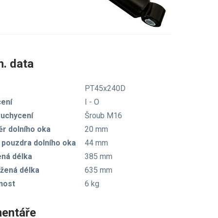
. data
PT45x240D
ení
I - O
 uchycení
Šroub M16
r dolního oka
20 mm
 pouzdra dolního oka
44 mm
ená délka
385 mm
žená délka
635 mm
nost
6 kg
entáře