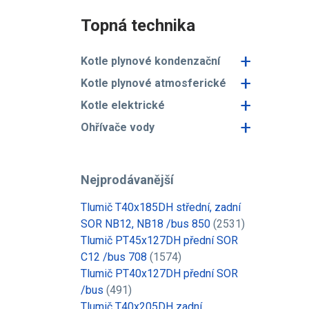
Topná technika
+
Kotle plynové kondenzační
+
Kotle plynové atmosferické
+
Kotle elektrické
+
Ohřívače vody
Nejprodávanější
Tlumič T40x185DH střední, zadní
SOR NB12, NB18 /bus 850
(2531)
Tlumič PT45x127DH přední SOR
C12 /bus 708
(1574)
Tlumič PT40x127DH přední SOR
/bus
(491)
Tlumič T40x205DH zadní