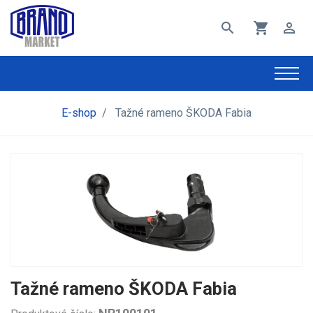
search
shopping_cart
perm_identity
E-shop
/
Tažné rameno ŠKODA Fabia
Tažné rameno ŠKODA Fabia