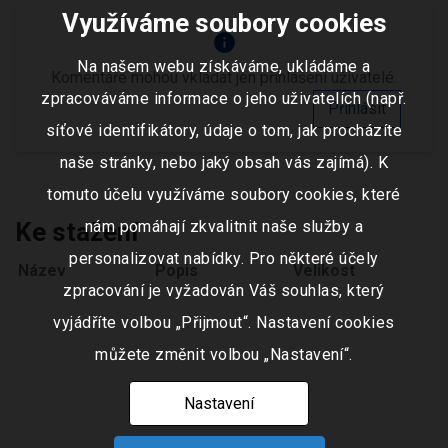
Využíváme soubory cookies
info
Na našem webu získáváme, ukládáme a
Komentáře mohou vkládat jen přihlášení uživatelé.
zpracováváme informace o jeho uživatelích (např.
Přihlásit
síťové identifikátory, údaje o tom, jak procházíte
naše stránky, nebo jaký obsah vás zajímá). K
tomuto účelu využíváme soubory cookies, které
nám pomáhají zkvalitnit naše služby a
Ke stažení
personalizovat nabídky. Pro některé účely
Název
Popis
Velikost
zpracování je vyžadován Váš souhlas, který
vyjádříte volbou „Přijmout“. Nastavení cookies
můžete změnit volbou „Nastavení“.
Nastavení