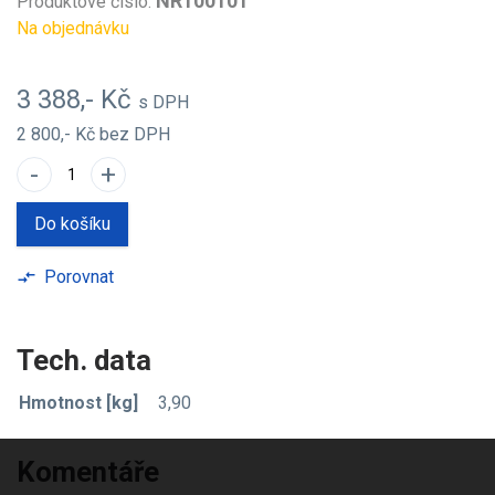
NR100101
Produktové číslo:
Na objednávku
3 388,- Kč
s DPH
2 800,- Kč
bez DPH
-
+
Do košíku
Porovnat
compare_arrows
Tech. data
Hmotnost [kg]
3,90
Komentáře