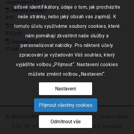
vlastnostech R12
síťové identifikátory, údaje o tom, jak procházíte
Návod k montáži
2.2 MB
naše stránky, nebo jaký obsah vás zajímá). K
R12
Technická data
tomuto účelu využíváme soubory cookies, které
64 kB
R12.pdf
nám pomáhají zkvalitnit naše služby a
Sablona_R12-
personalizovat nabídky. Pro některé účely
52.6 kB
12.pdf
zpracování je vyžadován Váš souhlas, který
vyjádříte volbou „Přijmout“. Nastavení cookies
můžete změnit volbou „Nastavení“.
Nastavení
Přijmout všechny cookies
© BRANOMARKET s.r.o., IČO: 253 51 311, Tovární okruh
Odmítnout vše
674, 747 41 Hradec nad Moravicí, Czech Republic