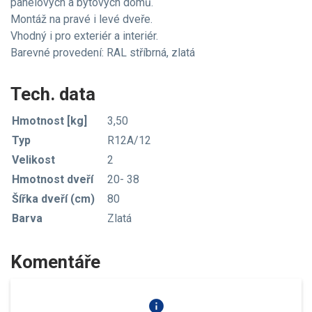
panelových a bytových domů.
Montáž na pravé i levé dveře.
Vhodný i pro exteriér a interiér.
Barevné provedení: RAL stříbrná, zlatá
Tech. data
Hmotnost [kg]
3,50
Typ
R12A/12
Velikost
2
Hmotnost dveří
20- 38
Šířka dveří (cm)
80
Barva
Zlatá
Komentáře
info