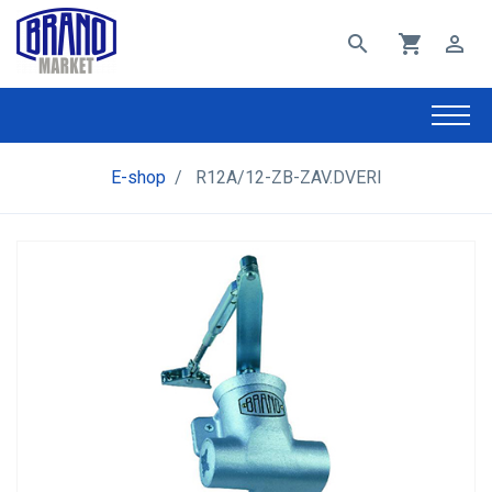
search
shopping_cart
perm_identity
E-shop
/
R12A/12-ZB-ZAV.DVERI