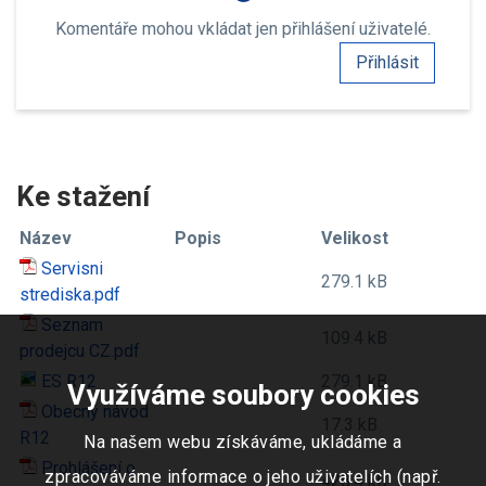
Komentáře mohou vkládat jen přihlášení uživatelé.
Přihlásit
Ke stažení
Název
Popis
Velikost
Servisni
279.1 kB
strediska.pdf
Seznam
109.4 kB
prodejcu CZ.pdf
ES R12
279.1 kB
Využíváme soubory cookies
Obecný návod
17.3 kB
R12
Na našem webu získáváme, ukládáme a
Prohlášení o
zpracováváme informace o jeho uživatelích (např.
428.4 kB