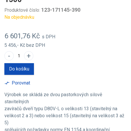
123-171145-390
Produktové číslo:
Na objednávku
6 601,76 Kč
s DPH
5 456,- Kč
bez DPH
-
+
Do košíku
Porovnat
compare_arrows
Výrobek se skládá ze dvou pastorkových silově
stavitelných
zavíračů dveří typu D80V-L o velikosti 13 (stavitelný na
velikost 2 a 3) nebo velikost 15 (stavitelný na velikost 3 až
5)
splňujících požadavky normy EN 1154 a koordinační