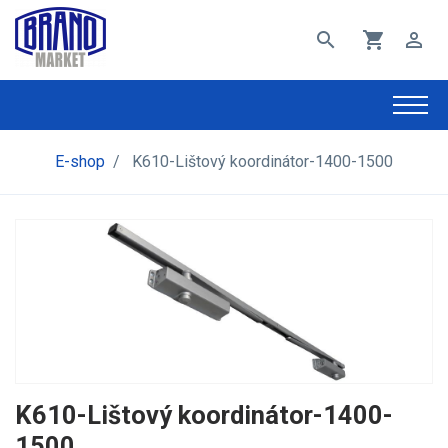
search
shopping_cart
perm_identity
E-shop
/
K610-Lištový koordinátor-1400-1500
K610-Lištový koordinátor-1400-
1500