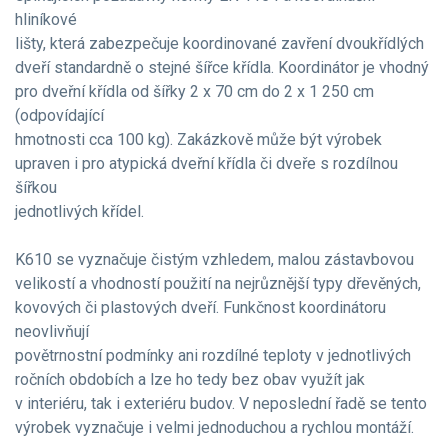
hliníkové
lišty, která zabezpečuje koordinované zavření dvoukřídlých
dveří standardně o stejné šířce křídla. Koordinátor je vhodný
pro dveřní křídla od šířky 2 x 70 cm do 2 x 1 250 cm
(odpovídající
hmotnosti cca 100 kg). Zakázkově může být výrobek
upraven i pro atypická dveřní křídla či dveře s rozdílnou
šířkou
jednotlivých křídel.
K610 se vyznačuje čistým vzhledem, malou zástavbovou
velikostí a vhodností použití na nejrůznější typy dřevěných,
kovových či plastových dveří. Funkčnost koordinátoru
neovlivňují
povětrnostní podmínky ani rozdílné teploty v jednotlivých
ročních obdobích a lze ho tedy bez obav využít jak
v interiéru, tak i exteriéru budov. V neposlední řadě se tento
výrobek vyznačuje i velmi jednoduchou a rychlou montáží.