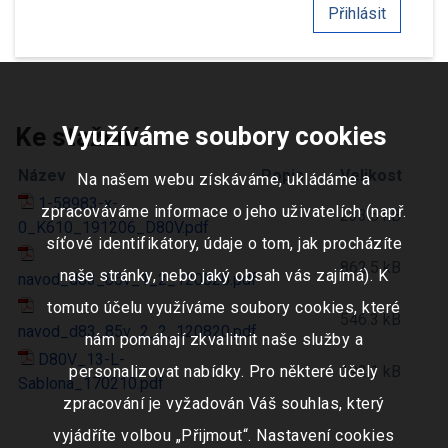
Přihlásit
Využíváme soubory cookies
Ke stažení
Název
Popis
Velikost
Na našem webu získáváme, ukládáme a
1-58983-x-
zpracováváme informace o jeho uživatelích (např.
233.5 kB
0_K610_191206_D80V.pdf
síťové identifikátory, údaje o tom, jak procházíte
862.5 kB
naše stránky, nebo jaký obsah vás zajímá). K
navod_d83_85v_1_2_120820.pdf
tomuto účelu využíváme soubory cookies, které
546.3 kB
navod_d83_85v_2_2_120820.pdf
nám pomáhají zkvalitnit naše služby a
D80V_13-L-
personalizovat nabídky. Pro některé účely
192.1 kB
Sablona_170210.pdf
zpracování je vyžadován Váš souhlas, který
vyjádříte volbou „Přijmout“. Nastavení cookies