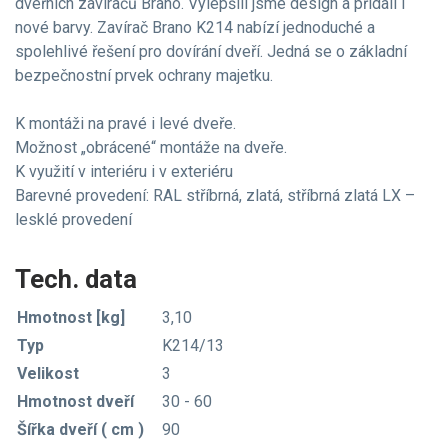
dveřních zavíračů Brano. Vylepšili jsme design a přidali i
nové barvy. Zavírač Brano K214 nabízí jednoduché a
spolehlivé řešení pro dovírání dveří. Jedná se o základní
bezpečnostní prvek ochrany majetku.
K montáži na pravé i levé dveře.
Možnost „obrácené“ montáže na dveře.
K využití v interiéru i v exteriéru
Barevné provedení: RAL stříbrná, zlatá, stříbrná zlatá LX –
lesklé provedení
Tech. data
Hmotnost [kg]
3,10
Typ
K214/13
Velikost
3
Hmotnost dveří
30 - 60
Šířka dveří ( cm )
90