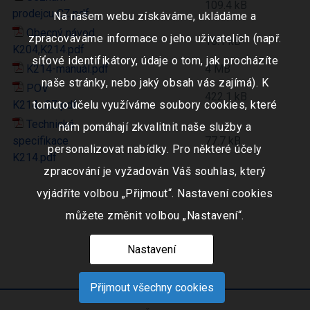
109.4 kB
prodejcu CZ.pdf
Na našem webu získáváme, ukládáme a
Obecný návod
zpracováváme informace o jeho uživatelích (např.
18.1 kB
K204,K214.pdf
síťové identifikátory, údaje o tom, jak procházíte
K214-manuál.pdf
4 MB
naše stránky, nebo jaký obsah vás zajímá). K
POV
422.1 kB
K214_CZ.pdf
tomuto účelu využíváme soubory cookies, které
Technická
nám pomáhají zkvalitnit naše služby a
specifikace
77.7 kB
personalizovat nabídky. Pro některé účely
K214.pdf
zpracování je vyžadován Váš souhlas, který
vyjádříte volbou „Přijmout“. Nastavení cookies
můžete změnit volbou „Nastavení“.
Nastavení
Přijmout všechny cookies