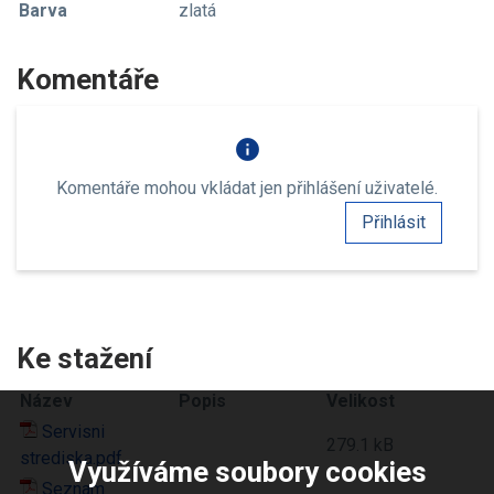
Barva
zlatá
Komentáře
info
Komentáře mohou vkládat jen přihlášení uživatelé.
Přihlásit
Ke stažení
Název
Popis
Velikost
Servisni
279.1 kB
strediska.pdf
Využíváme soubory cookies
Seznam