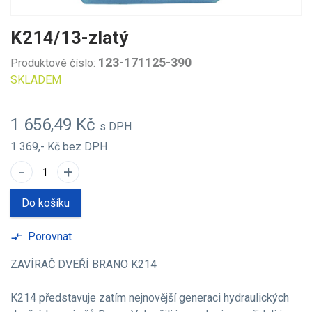
K214/13-zlatý
123-171125-390
Produktové číslo:
SKLADEM
1 656,49 Kč
s DPH
1 369,- Kč
bez DPH
-
+
Do košíku
Porovnat
compare_arrows
ZAVÍRAČ DVEŘÍ BRANO K214
K214 představuje zatím nejnovější generaci hydraulických