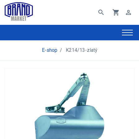
search
shopping_cart
perm_identity
E-shop
/
K214/13-zlatý