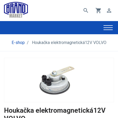
search
shopping_cart
perm_identity
E-shop
/
Houkačka elektromagnetická12V VOLVO
Houkačka elektromagnetická12V