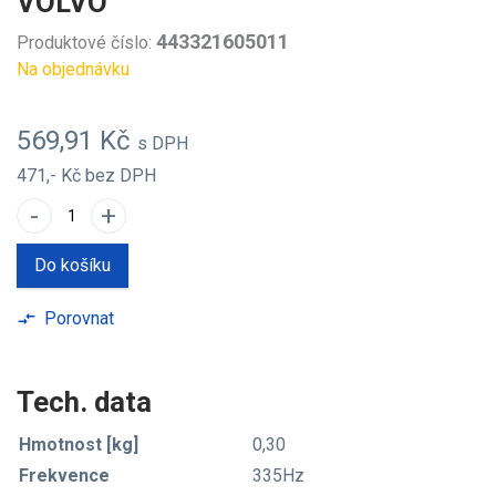
VOLVO
443321605011
Produktové číslo:
Na objednávku
569,91 Kč
s DPH
471,- Kč
bez DPH
-
+
Do košíku
Porovnat
compare_arrows
Tech. data
Hmotnost [kg]
0,30
Frekvence
335Hz