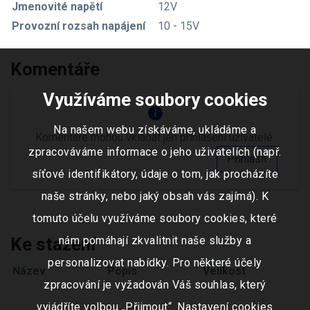
Jmenovité napětí
12V
Provozní rozsah napájení
10 - 15V
Komentáře
Využíváme soubory cookies
info
Na našem webu získáváme, ukládáme a
Komentáře mohou vkládat jen přihlášení uživatelé.
zpracováváme informace o jeho uživatelích (např.
Přihlásit
síťové identifikátory, údaje o tom, jak procházíte
naše stránky, nebo jaký obsah vás zajímá). K
tomuto účelu využíváme soubory cookies, které
Ke stažení
nám pomáhají zkvalitnit naše služby a
personalizovat nabídky. Pro některé účely
Název
Popis
Velikost
zpracování je vyžadován Váš souhlas, který
vyjádříte volbou „Přijmout“. Nastavení cookies