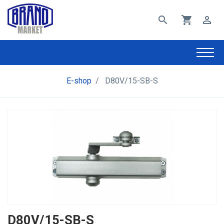
search
shopping_cart
perm_identity
E-shop
/
D80V/15-SB-S
D80V/15-SB-S