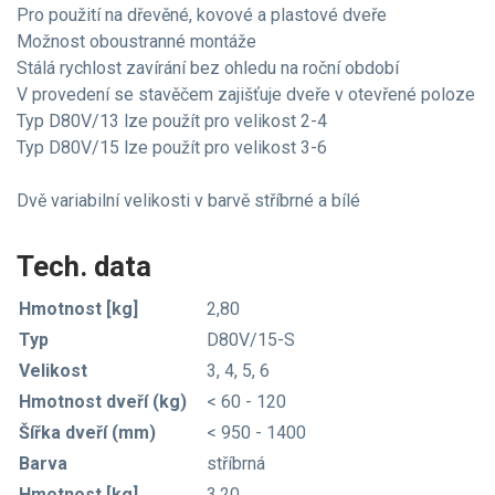
Pro použití na dřevěné, kovové a plastové dveře
Možnost oboustranné montáže
Stálá rychlost zavírání bez ohledu na roční období
V provedení se stavěčem zajišťuje dveře v otevřené poloze
Typ D80V/13 lze použít pro velikost 2-4
Typ D80V/15 lze použít pro velikost 3-6
Dvě variabilní velikosti v barvě stříbrné a bílé
Tech. data
Hmotnost [kg]
2,80
Typ
D80V/15-S
Velikost
3, 4, 5, 6
Hmotnost dveří (kg)
< 60 - 120
Šířka dveří (mm)
< 950 - 1400
Barva
stříbrná
Hmotnost [kg]
3,20