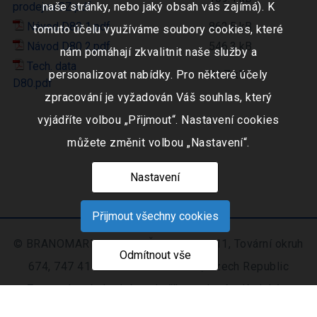
prodejcu CZ.pdf
naše stránky, nebo jaký obsah vás zajímá). K
Návod D80 1.pdf
862.5 kB
tomuto účelu využíváme soubory cookies, které
Návod D80 2.pdf
546.3 kB
nám pomáhají zkvalitnit naše služby a
Tech. data
81.7 kB
personalizovat nabídky. Pro některé účely
D80.pdf
zpracování je vyžadován Váš souhlas, který
vyjádříte volbou „Přijmout“. Nastavení cookies
můžete změnit volbou „Nastavení“.
Nastavení
Přijmout všechny cookies
© BRANOMARKET s.r.o., IČO: 253 51 311, Tovární okruh
Odmítnout vše
674, 747 41 Hradec nad Moravicí, Czech Republic
Zapsaná v obchodním rejstříku vedeném Krajským
soudem v Ostravě oddíl C, číslo vložky 9516