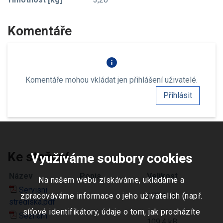
Komentáře
info
Komentáře mohou vkládat jen přihlášení uživatelé.
Přihlásit
Ke stažení
Využíváme soubory cookies
Název
Popis
Velikost
Na našem webu získáváme, ukládáme a
Servisni
279.1 kB
zpracováváme informace o jeho uživatelích (např.
strediska.pdf
síťové identifikátory, údaje o tom, jak procházíte
Seznam
109.4 kB