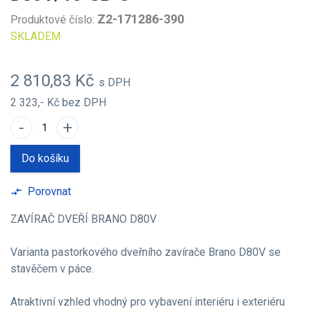
Z2-171286-390
Produktové číslo:
SKLADEM
2 810,83 Kč
s DPH
2 323,- Kč
bez DPH
-
+
Do košíku
Porovnat
compare_arrows
ZAVÍRAČ DVEŘÍ BRANO D80V
Varianta pastorkového dveřního zavírače Brano D80V se
stavěčem v páce.
Atraktivní vzhled vhodný pro vybavení interiéru i exteriéru