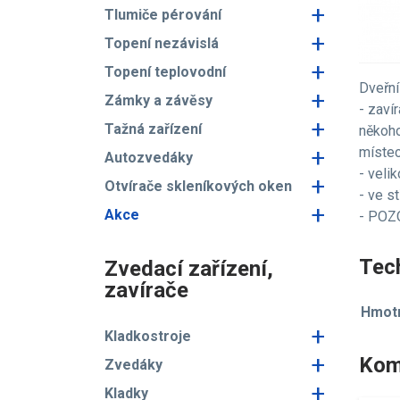
+
Tlumiče pérování
+
Topení nezávislá
+
Topení teplovodní
Dveřní
+
Zámky a závěsy
- zaví
+
Tažná zařízení
někoho
+
místec
Autozvedáky
- veli
+
Otvírače skleníkových oken
- ve s
+
Akce
- POZO
Tech
Zvedací zařízení,
zavírače
Hmotn
+
Kladkostroje
+
Kom
Zvedáky
+
Kladky