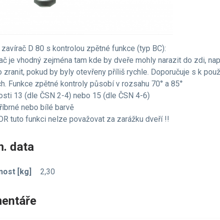
 zavírač D 80 s kontrolou zpětné funkce (typ BC):
rač je vhodný zejména tam kde by dveře mohly narazit do zdi, na
 zranit, pokud by byly otevřeny příliš rychle. Doporučuje s k pou
h. Funkce zpětné kontroly působí v rozsahu 70° a 85°
kosti 13 (dle ČSN 2-4) nebo 15 (dle ČSN 4-6)
tříbrné nebo bílé barvě
R tuto funkci nelze považovat za zarážku dveří !!
. data
ost [kg]
2,30
entáře