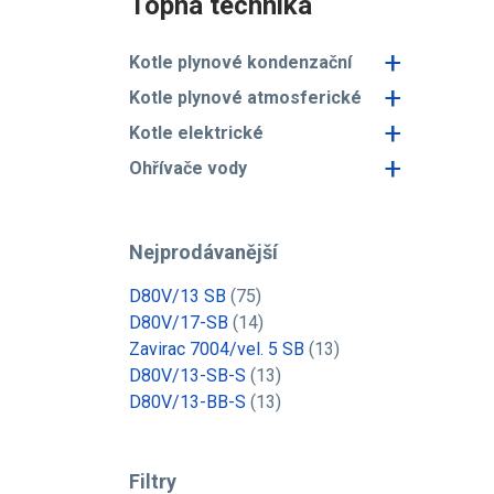
Topná technika
+
Kotle plynové kondenzační
+
Kotle plynové atmosferické
+
Kotle elektrické
+
Ohřívače vody
Nejprodávanější
D80V/13 SB
(75)
D80V/17-SB
(14)
Zavirac 7004/vel. 5 SB
(13)
D80V/13-SB-S
(13)
D80V/13-BB-S
(13)
Filtry