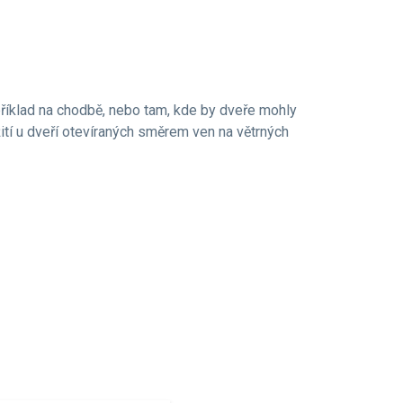
příklad na chodbě, nebo tam, kde by dveře mohly
žití u dveří otevíraných směrem ven na větrných