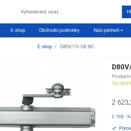
H
E-shop
Obchodní podmínky
Naši partneři
E-shop
/
D80V/15-SB-BC
D80V
Produkto
SKLADE
2 623
2 168,- 
Porov
compare_arrows