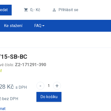
ledat
0,- Kč
Přihlásit se
shopping_cart
perm_identity
Ke stažení
FAQ
/15-SB-BC
Z2-171291-390
vé číslo:
M
-
+
,28 Kč
s DPH
Do košíku
Kč
bez DPH
nat