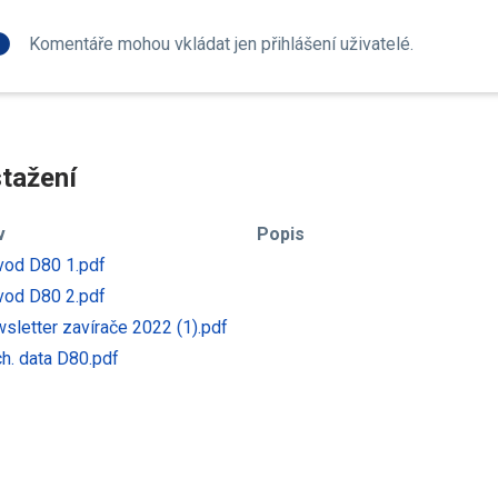
fo
Komentáře mohou vkládat jen přihlášení uživatelé.
tažení
v
Popis
od D80 1.pdf
od D80 2.pdf
sletter zavírače 2022 (1).pdf
h. data D80.pdf