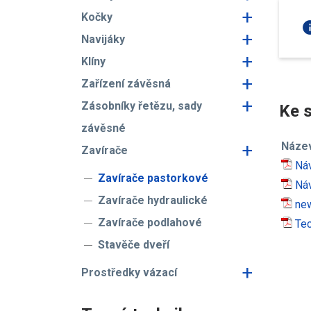
+
Kočky
in
+
Navijáky
+
Klíny
+
Zařízení závěsná
+
Zásobníky řetězu, sady
Ke s
závěsné
+
Náze
Zavírače
Náv
Zavírače pastorkové
Náv
Zavírače hydraulické
new
Zavírače podlahové
Tec
Stavěče dveří
+
Prostředky vázací