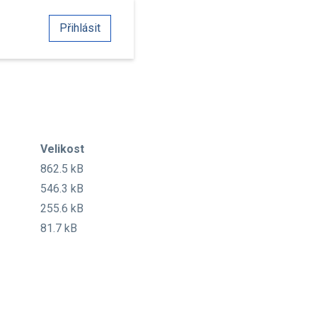
Přihlásit
Velikost
862.5 kB
546.3 kB
255.6 kB
81.7 kB