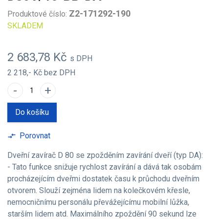
Z2-171292-190
Produktové číslo:
SKLADEM
2 683,78 Kč
s DPH
2 218,- Kč
bez DPH
-
+
Do košíku
Porovnat
compare_arrows
Dveřní zavírač D 80 se zpožděním zavírání dveří (typ DA):
- Tato funkce snižuje rychlost zavírání a dává tak osobám
procházejícím dveřmi dostatek času k průchodu dveřním
otvorem. Slouží zejména lidem na kolečkovém křesle,
nemocničnímu personálu převážejícímu mobilní lůžka,
starším lidem atd. Maximálního zpoždění 90 sekund lze