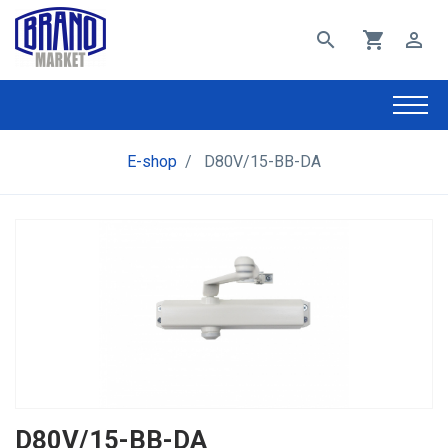
search
shopping_cart
perm_identity
E-shop
/
D80V/15-BB-DA
D80V/15-BB-DA