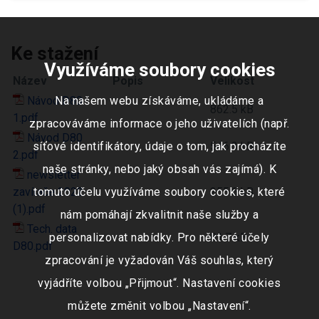
Ke stažení
Využíváme soubory cookies
Název
Popis
Velikost
Návod D80
Na našem webu získáváme, ukládáme a
862.5 kB
1.pdf
zpracováváme informace o jeho uživatelích (např.
Návod D80
546.3 kB
síťové identifikátory, údaje o tom, jak procházíte
2.pdf
naše stránky, nebo jaký obsah vás zajímá). K
newsletter
zavírače 2022
255.6 kB
tomuto účelu využíváme soubory cookies, které
(1).pdf
nám pomáhají zkvalitnit naše služby a
Tech. data
81.7 kB
personalizovat nabídky. Pro některé účely
D80.pdf
zpracování je vyžadován Váš souhlas, který
vyjádříte volbou „Přijmout“. Nastavení cookies
můžete změnit volbou „Nastavení“.