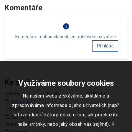
Komentáře
info
Komentáře mohou vkládat jen přihlášení uživatelé.
Přihlásit
Ke stažení
Využíváme soubory cookies
Název
Popis
Velikost
Na našem webu získáváme, ukládáme a
Tech. data
zpracováváme informace o jeho uživatelích (např.
81.7 kB
D80.pdf
síťové identifikátory, údaje o tom, jak procházíte
Servisni
279.1 kB
naše stránky, nebo jaký obsah vás zajímá). K
strediska.pdf