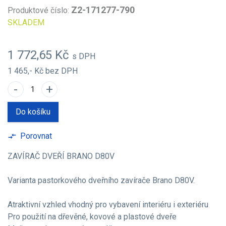
Z2-171277-790
Produktové číslo:
SKLADEM
1 772,65 Kč
s DPH
1 465,- Kč
bez DPH
-
+
Do košíku
Porovnat
compare_arrows
ZAVÍRAČ DVEŘÍ BRANO D80V
Varianta pastorkového dveřního zavírače Brano D80V.
Atraktivní vzhled vhodný pro vybavení interiéru i exteriéru
Pro použití na dřevěné, kovové a plastové dveře