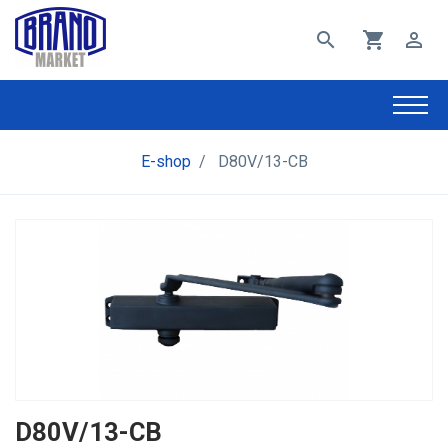
search
shopping_cart
perm_identity
E-shop
/
D80V/13-CB
D80V/13-CB