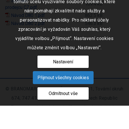
Seznam
tomuto účelu využíváme soubory cookies, které
109.4 kB
prodejcu CZ.pdf
nám pomáhají zkvalitnit naše služby a
Návod D80 1.pdf
862.5 kB
personalizovat nabídky. Pro některé účely
Návod D80 2.pdf
546.3 kB
zpracování je vyžadován Váš souhlas, který
vyjádříte volbou „Přijmout“. Nastavení cookies
můžete změnit volbou „Nastavení“.
Nastavení
Přijmout všechny cookies
© BRANOMARKET s.r.o., IČO: 253 51 311, Tovární okruh
Odmítnout vše
674, 747 41 Hradec nad Moravicí, Czech Republic
Zapsaná v obchodním rejstříku vedeném Krajským
soudem v Ostravě oddíl C, číslo vložky 9516