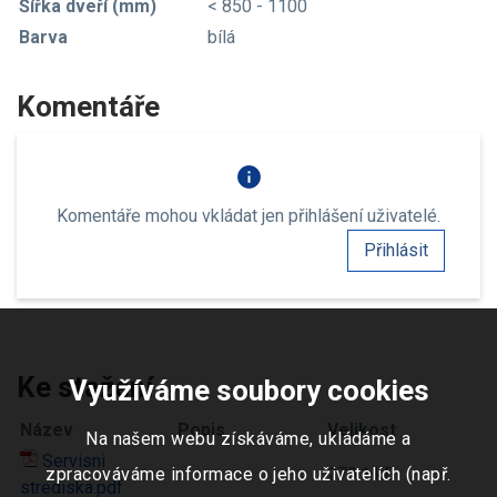
Šířka dveří (mm)
< 850 - 1100
Barva
bílá
Komentáře
info
Komentáře mohou vkládat jen přihlášení uživatelé.
Přihlásit
Ke stažení
Využíváme soubory cookies
Název
Popis
Velikost
Na našem webu získáváme, ukládáme a
Servisni
zpracováváme informace o jeho uživatelích (např.
279.1 kB
strediska.pdf