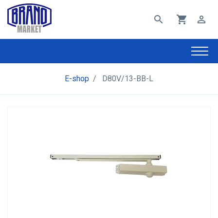
search
shopping_cart
perm_identity
E-shop
/
D80V/13-BB-L