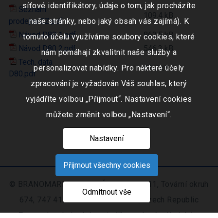
síťové identifikátory, údaje o tom, jak procházíte
Seznam
109.4 kB
prodejcu CZ.pdf
naše stránky, nebo jaký obsah vás zajímá). K
Návod D80 1.pdf
862.5 kB
tomuto účelu využíváme soubory cookies, které
Návod D80 2.pdf
546.3 kB
nám pomáhají zkvalitnit naše služby a
Tech. data
personalizovat nabídky. Pro některé účely
81.7 kB
D80.pdf
zpracování je vyžadován Váš souhlas, který
vyjádříte volbou „Přijmout“. Nastavení cookies
můžete změnit volbou „Nastavení“.
Nastavení
Přijmout všechny cookies
© BRANOMARKET s.r.o., IČO: 253 51 311, Tovární okruh
Odmítnout vše
674, 747 41 Hradec nad Moravicí, Czech Republic
Zapsaná v obchodním rejstříku vedeném Krajským