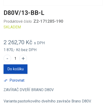
D80V/13-BB-L
Z2-171285-190
Produktové číslo:
SKLADEM
2 262,70 Kč
s DPH
1 870,- Kč
bez DPH
-
+
Do košíku
Porovnat
compare_arrows
ZAVÍRAČ DVEŘÍ BRANO D80V
Varianta pastorkového dveřního zavírače Brano D80V.