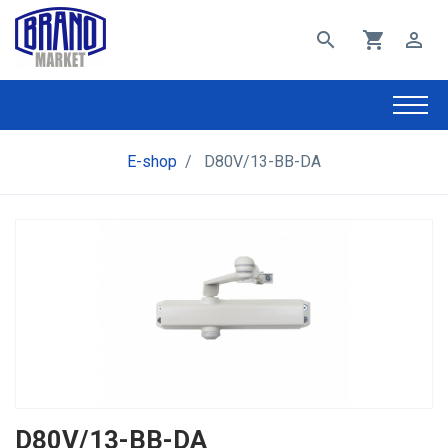
search
shopping_cart
perm_identity
E-shop
/
D80V/13-BB-DA
D80V/13-BB-DA