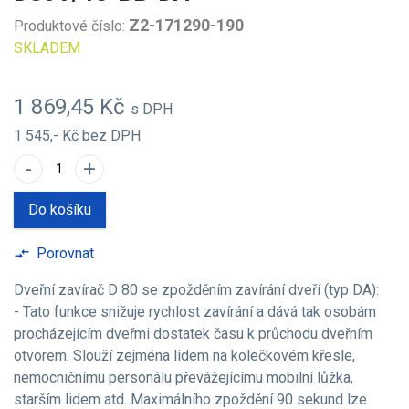
Z2-171290-190
Produktové číslo:
SKLADEM
1 869,45 Kč
s DPH
1 545,- Kč
bez DPH
-
+
Do košíku
Porovnat
compare_arrows
Dveřní zavírač D 80 se zpožděním zavírání dveří (typ DA):
- Tato funkce snižuje rychlost zavírání a dává tak osobám
procházejícím dveřmi dostatek času k průchodu dveřním
otvorem. Slouží zejména lidem na kolečkovém křesle,
nemocničnímu personálu převážejícímu mobilní lůžka,
starším lidem atd. Maximálního zpoždění 90 sekund lze