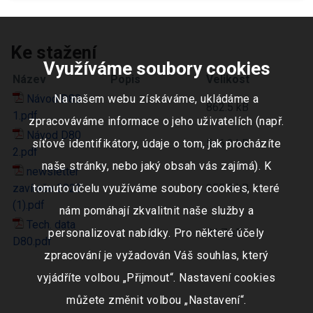
Ke stažení
Využíváme soubory cookies
Název
Popis
Velikost
Návod D80
Na našem webu získáváme, ukládáme a
862.5 kB
1.pdf
zpracováváme informace o jeho uživatelích (např.
Návod D80
546.3 kB
síťové identifikátory, údaje o tom, jak procházíte
2.pdf
naše stránky, nebo jaký obsah vás zajímá). K
newsletter
zavírače 2022
255.6 kB
tomuto účelu využíváme soubory cookies, které
(1).pdf
nám pomáhají zkvalitnit naše služby a
Tech. data
81.7 kB
personalizovat nabídky. Pro některé účely
D80.pdf
zpracování je vyžadován Váš souhlas, který
vyjádříte volbou „Přijmout“. Nastavení cookies
můžete změnit volbou „Nastavení“.