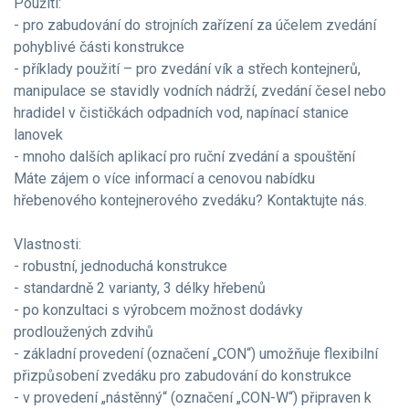
Použití:
- pro zabudování do strojních zařízení za účelem zvedání
pohyblivé části konstrukce
- příklady použití – pro zvedání vík a střech kontejnerů,
manipulace se stavidly vodních nádrží, zvedání česel nebo
hradidel v čističkách odpadních vod, napínací stanice
lanovek
- mnoho dalších aplikací pro ruční zvedání a spouštění
Máte zájem o více informací a cenovou nabídku
hřebenového kontejnerového zvedáku? Kontaktujte nás.
Vlastnosti:
- robustní, jednoduchá konstrukce
- standardně 2 varianty, 3 délky hřebenů
- po konzultaci s výrobcem možnost dodávky
prodloužených zdvihů
- základní provedení (označení „CON“) umožňuje flexibilní
přizpůsobení zvedáku pro zabudování do konstrukce
- v provedení „nástěnný“ (označení „CON-W“) připraven k