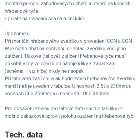
montáži pomocí zabudovaných úchytů a otvorů na koncích
hřebenové tyče
- přijatelná ovládací síla na ruční klice
Upozornění:
Při montáži hřebenového zvedáku v provedení CON a CON-
W je nutno dbát na správnou orientaci zvedáku vůči jeho
zatížení. Tlakové (tahové) zatížení hřebenové tyče musí
působit vždy ve směru od náboje kliky k západkám
(schéma – viz níže) nikdy ne naopak.
Při tahovém zatížení však bude zdvih hřebenového zvedáku
menší než je uveden v tabulce. U nosnosti 2,5t o 230mm, u
nosnosti 5t o 250mm a u nosnosti 10t o 360mm.
Pro dosažení zdvihu pro tahové zatížení dle tabulky je
možno zakázkově upravit polohu ozubení na hřebenové tyči.
Tech. data