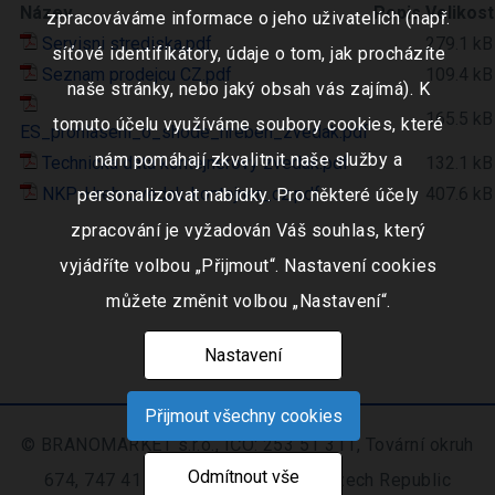
Název
Popis
Velikost
zpracováváme informace o jeho uživatelích (např.
Servisni strediska.pdf
279.1 kB
síťové identifikátory, údaje o tom, jak procházíte
Seznam prodejcu CZ.pdf
109.4 kB
naše stránky, nebo jaký obsah vás zajímá). K
165.5 kB
tomuto účelu využíváme soubory cookies, které
ES_prohlaseni_o_shode_hreben_zvedak.pdf
nám pomáhají zkvalitnit naše služby a
Technická data kontejnerový zvedák.pdf
132.1 kB
NKP-Hreb-zvedak-kontejner_cz.pdf
407.6 kB
personalizovat nabídky. Pro některé účely
zpracování je vyžadován Váš souhlas, který
vyjádříte volbou „Přijmout“. Nastavení cookies
můžete změnit volbou „Nastavení“.
Nastavení
Přijmout všechny cookies
© BRANOMARKET s.r.o., IČO: 253 51 311, Tovární okruh
Odmítnout vše
674, 747 41 Hradec nad Moravicí, Czech Republic