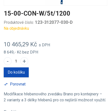
15-00-CON-W/5t/1200
123-312077-030-D
Produktové číslo:
Na objednávku
10 465,29 Kč
s DPH
8 649,- Kč
bez DPH
-
+
Do košíku
Porovnat
compare_arrows
Modifikace hřebenového zvedáku Brano pro kontejnery –
2 varianty a 3 délky hřebenů pro co nejširší možnost využití.