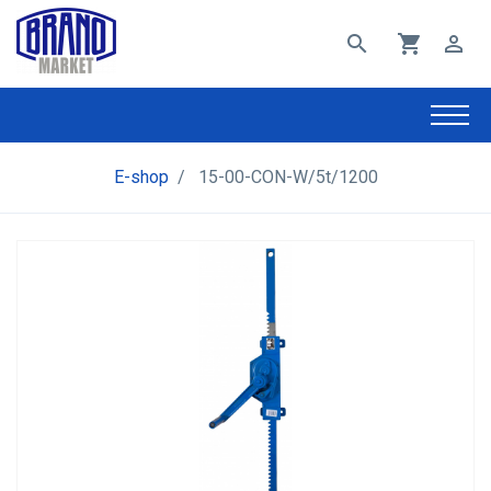
search
shopping_cart
perm_identity
E-shop
/
15-00-CON-W/5t/1200