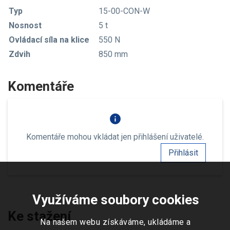
Typ
15-00-CON-W
Nosnost
5 t
Ovládací síla na klice
550 N
Zdvih
850 mm
Komentáře
info
Komentáře mohou vkládat jen přihlášení uživatelé.
Přihlásit
Využíváme soubory cookies
Ke stažení
Na našem webu získáváme, ukládáme a