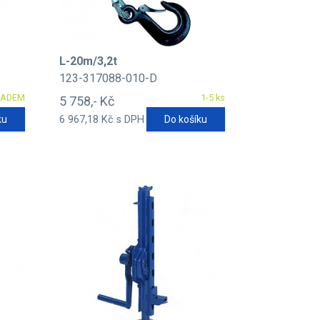
L-20m/3,2t
123-317088-010-D
LADEM
1-5 ks
5 758,- Kč
ku
6 967,18 Kč s DPH
Do košíku