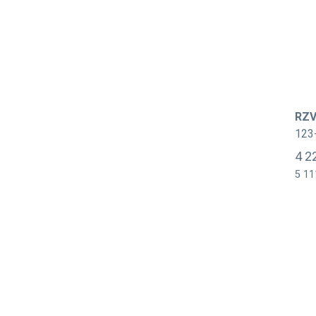
RZV
123
4 2
5 11