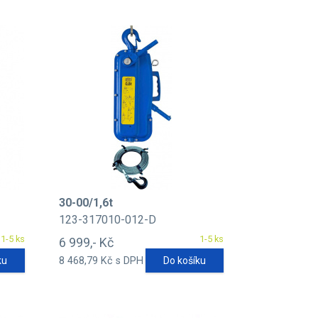
30-00/1,6t
123-317010-012-D
1-5 ks
1-5 ks
6 999,- Kč
ku
8 468,79 Kč s DPH
Do košíku