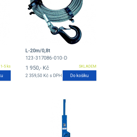
L-20m/0,8t
123-317086-010-D
1-5 ks
SKLADEM
1 950,- Kč
ku
2 359,50 Kč s DPH
Do košíku