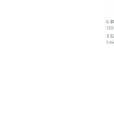
L-2
123
3 0
3 65