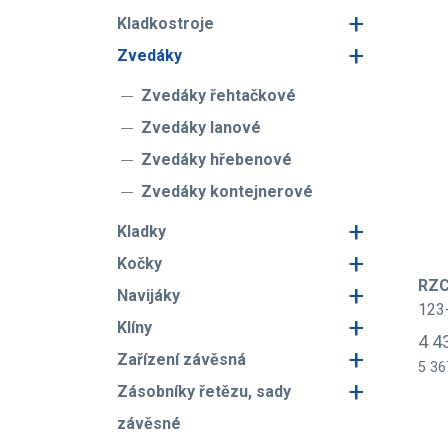
+
Kladkostroje
+
Zvedáky
Zvedáky řehtačkové
Zvedáky lanové
Zvedáky hřebenové
Zvedáky kontejnerové
+
Kladky
+
Kočky
RZC
+
Navijáky
123
+
Klíny
4 4
+
Zařízení závěsná
5 36
+
Zásobníky řetězu, sady
závěsné