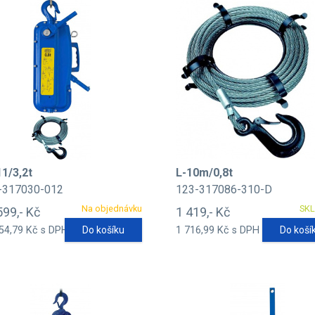
11/3,2t
L-10m/0,8t
-317030-012
123-317086-310-D
Na objednávku
SK
599,- Kč
1 419,- Kč
54,79 Kč s DPH
Do košíku
1 716,99 Kč s DPH
Do koší