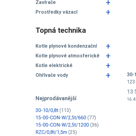
+
Zavírače
+
Prostředky vázací
Topná technika
+
Kotle plynové kondenzační
+
Kotle plynové atmosferické
+
Kotle elektrické
+
30-
Ohřívače vody
123
13 
Nejprodávanější
16 4
30-10/0,8t
(113)
15-00-CON-W/2,5t/660
(77)
15-00-CON-W/2,5t/1200
(36)
RZC/0,8t/1,5m
(25)