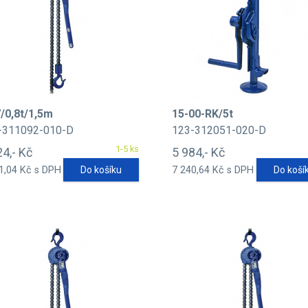
/0,8t/1,5m
15-00-RK/5t
-311092-010-D
123-312051-020-D
1-5 ks
24,- Kč
5 984,- Kč
1,04 Kč s DPH
Do košíku
7 240,64 Kč s DPH
Do koší