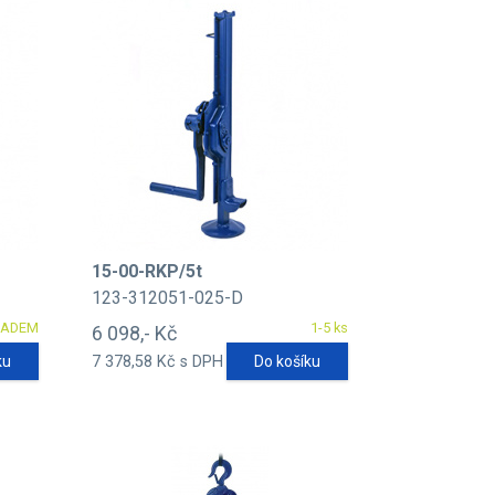
15-00-RKP/5t
123-312051-025-D
LADEM
1-5 ks
6 098,- Kč
ku
7 378,58 Kč s DPH
Do košíku