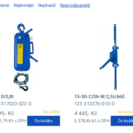
učené
Nejlevnější
Nejdražší
Nejprodávanější
10/0,8t
15-00-CON-W/2,5t/660
-317020-022-D
123-312076-010-D
SKLADEM
Na obje
99,- Kč
4 445,- Kč
1,79 Kč s DPH
Do košíku
5 378,45 Kč s DPH
Do koší