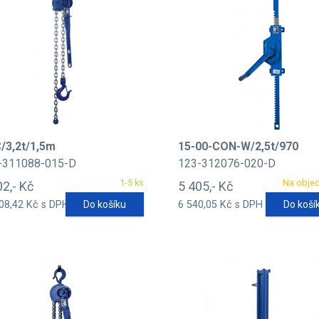
/3,2t/1,5m
15-00-CON-W/2,5t/970
-311088-015-D
123-312076-020-D
1-5 ks
Na obje
02,- Kč
5 405,- Kč
08,42 Kč s DPH
Do košíku
6 540,05 Kč s DPH
Do koší