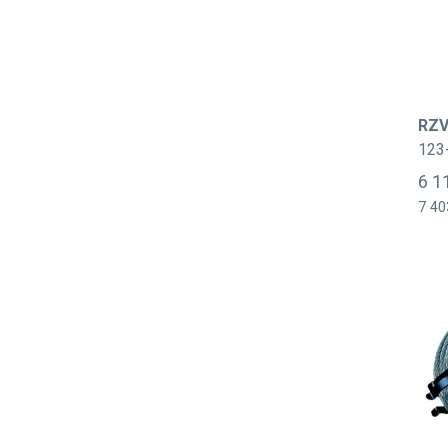
RZV
123
6 1
7 40