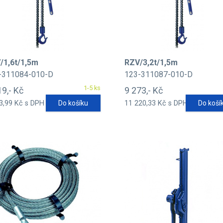
/1,6t/1,5m
RZV/3,2t/1,5m
-311084-010-D
123-311087-010-D
1-5 ks
19,- Kč
9 273,- Kč
3,99 Kč s DPH
Do košíku
11 220,33 Kč s DPH
Do koší