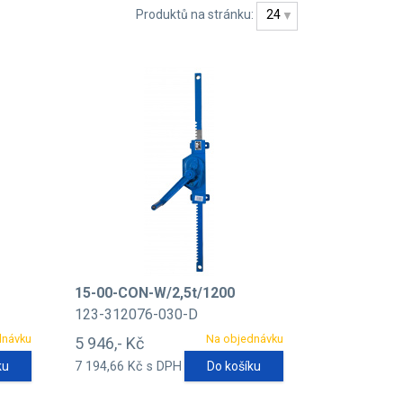
Produktů na stránku:
24
15-00-CON-W/2,5t/1200
123-312076-030-D
dnávku
Na objednávku
5 946,- Kč
ku
7 194,66 Kč s DPH
Do košíku