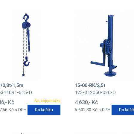
/0,8t/1,5m
15-00-RK/2,5t
-311091-015-D
123-312050-020-D
Na objednávku
36,- Kč
4 630,- Kč
7,56 Kč s DPH
Do košíku
5 602,30 Kč s DPH
Do koší