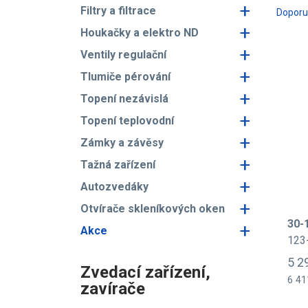
+
Filtry a filtrace
Dopor
+
Houkačky a elektro ND
+
Ventily regulační
+
Tlumiče pérování
+
Topení nezávislá
+
Topení teplovodní
+
Zámky a závěsy
+
Tažná zařízení
+
Autozvedáky
+
Otvírače skleníkových oken
30-
+
Akce
123
5 2
Zvedací zařízení,
6 41
zavírače