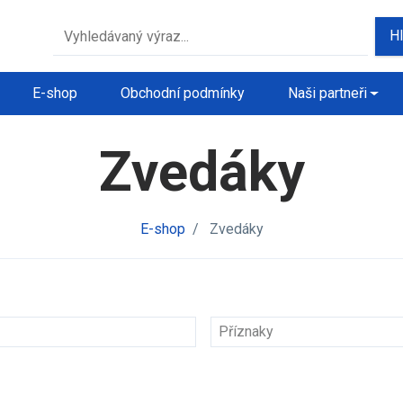
H
E-shop
Obchodní podmínky
Naši partneři
Zvedáky
E-shop
/
Zvedáky
Příznaky