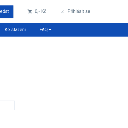
ledat
0,- Kč
Přihlásit se
shopping_cart
perm_identity
Ke stažení
FAQ