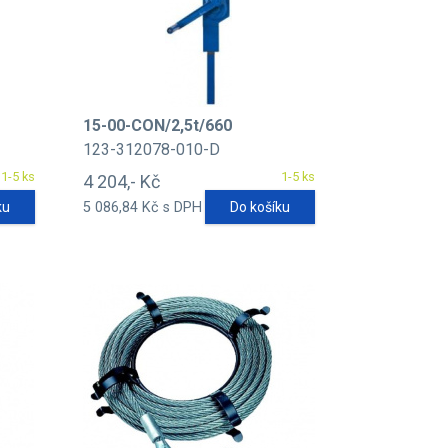
15-00-CON/2,5t/660
123-312078-010-D
1-5 ks
1-5 ks
4 204,- Kč
ku
5 086,84 Kč s DPH
Do košíku