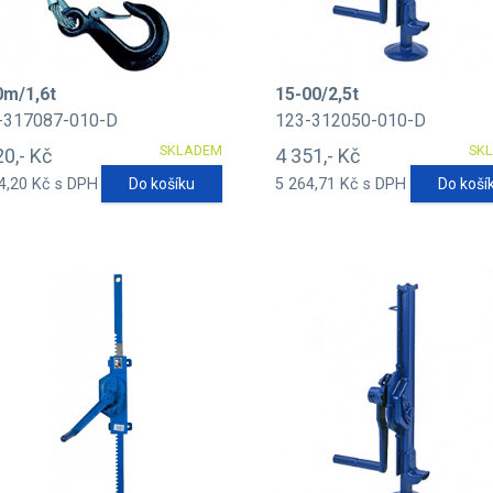
0m/1,6t
15-00/2,5t
-317087-010-D
123-312050-010-D
SKLADEM
SK
20,- Kč
4 351,- Kč
4,20 Kč s DPH
Do košíku
5 264,71 Kč s DPH
Do koší