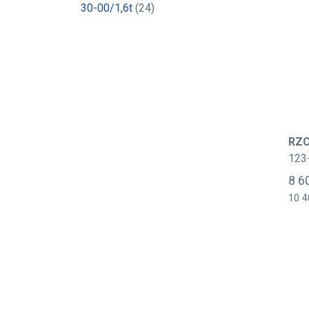
30-00/1,6t
(24)
RZC
123
8 6
10 4