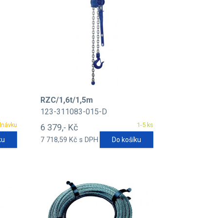
RZC/1,6t/1,5m
123-311083-015-D
dnávku
1-5 ks
6 379,- Kč
ku
7 718,59 Kč s DPH
Do košíku