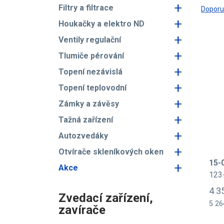
+
Filtry a filtrace
Dopor
+
Houkačky a elektro ND
+
Ventily regulační
+
Tlumiče pérování
+
Topení nezávislá
+
Topení teplovodní
+
Zámky a závěsy
+
Tažná zařízení
+
Autozvedáky
+
Otvírače skleníkových oken
15-
+
Akce
123
4 3
Zvedací zařízení,
5 26
zavírače