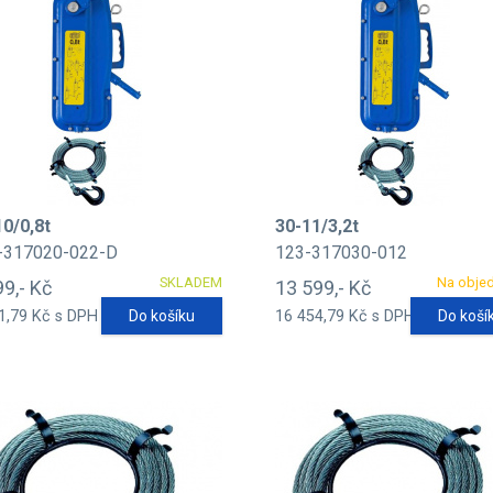
10/0,8t
30-11/3,2t
-317020-022-D
123-317030-012
SKLADEM
Na obje
99,- Kč
13 599,- Kč
1,79 Kč s DPH
Do košíku
16 454,79 Kč s DPH
Do koší