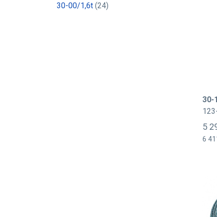
30-00/1,6t
(24)
30-
123
5 2
6 41