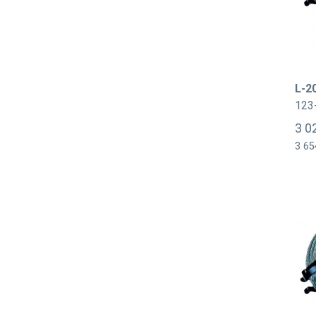
L-2
123
3 0
3 65