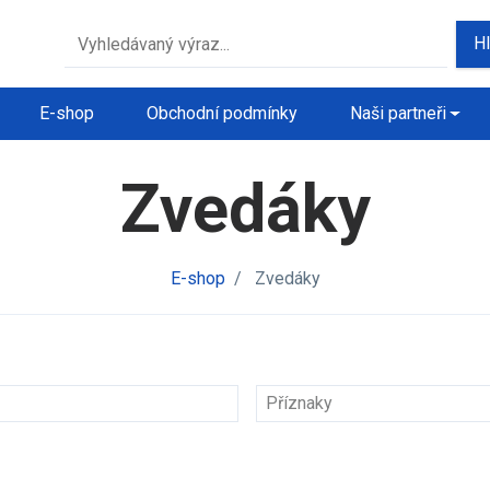
H
E-shop
Obchodní podmínky
Naši partneři
Zvedáky
E-shop
/
Zvedáky
Příznaky