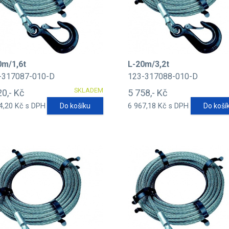
0m/1,6t
L-20m/3,2t
-317087-010-D
123-317088-010-D
SKLADEM
20,- Kč
5 758,- Kč
4,20 Kč s DPH
Do košíku
6 967,18 Kč s DPH
Do koší