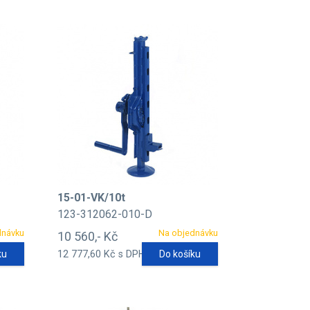
15-01-VK/10t
123-312062-010-D
dnávku
Na objednávku
10 560,- Kč
ku
12 777,60 Kč s DPH
Do košíku