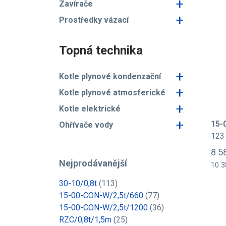
+
Zavírače
+
Prostředky vázací
Topná technika
+
Kotle plynové kondenzační
+
Kotle plynové atmosferické
+
Kotle elektrické
+
15-
Ohřívače vody
123
8 5
Nejprodávanější
10 3
30-10/0,8t
(113)
15-00-CON-W/2,5t/660
(77)
15-00-CON-W/2,5t/1200
(36)
RZC/0,8t/1,5m
(25)