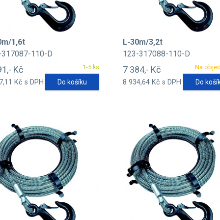
0m/1,6t
L-30m/3,2t
-317087-110-D
123-317088-110-D
1-5 ks
Na obje
91,- Kč
7 384,- Kč
7,11 Kč s DPH
Do košíku
8 934,64 Kč s DPH
Do koší