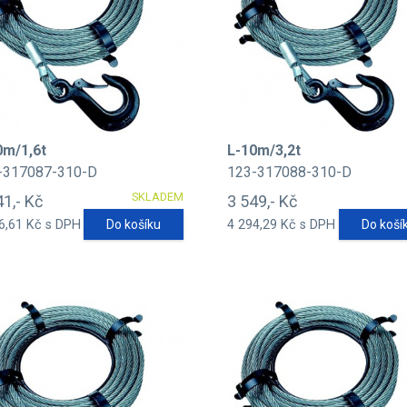
0m/1,6t
L-10m/3,2t
-317087-310-D
123-317088-310-D
SKLADEM
41,- Kč
3 549,- Kč
6,61 Kč s DPH
Do košíku
4 294,29 Kč s DPH
Do koší