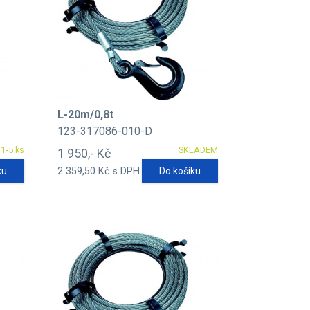
L-20m/0,8t
123-317086-010-D
1-5 ks
SKLADEM
1 950,- Kč
ku
2 359,50 Kč s DPH
Do košíku