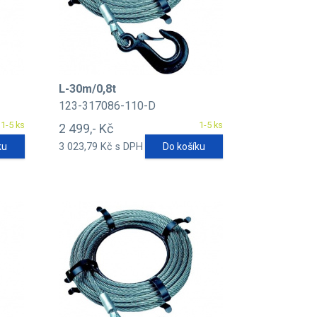
L-30m/0,8t
123-317086-110-D
1-5 ks
1-5 ks
2 499,- Kč
ku
3 023,79 Kč s DPH
Do košíku