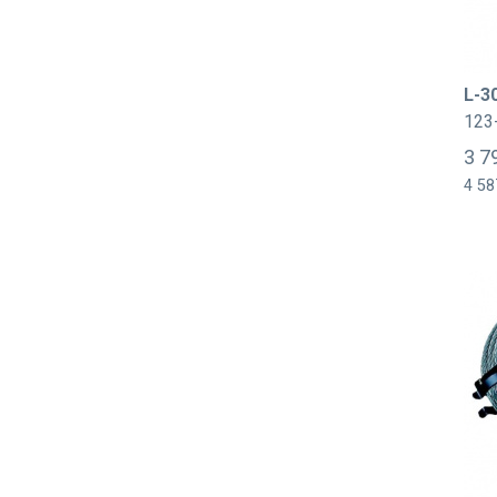
L-3
123
3 7
4 58