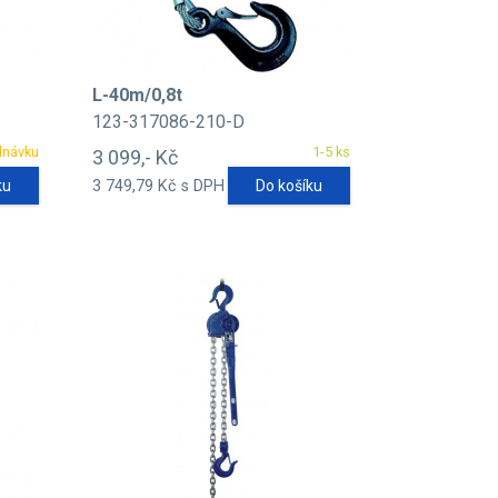
L-40m/0,8t
123-317086-210-D
dnávku
1-5 ks
3 099,- Kč
ku
3 749,79 Kč s DPH
Do košíku