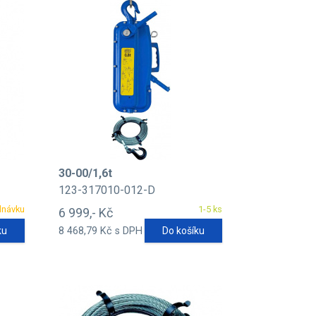
30-00/1,6t
123-317010-012-D
dnávku
1-5 ks
6 999,- Kč
ku
8 468,79 Kč s DPH
Do košíku