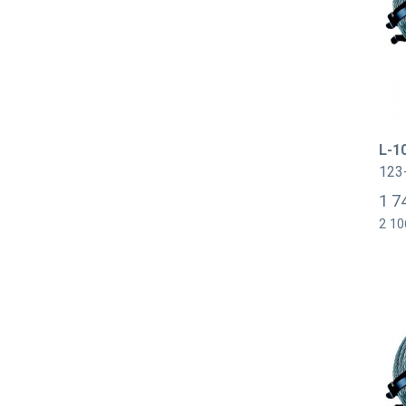
L-1
123
1 7
2 10