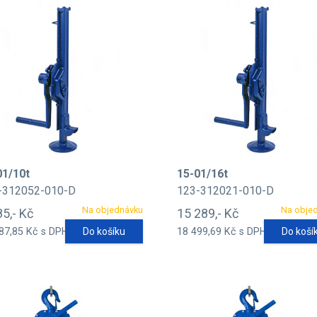
01/10t
15-01/16t
-312052-010-D
123-312021-010-D
Na objednávku
Na obje
85,- Kč
15 289,- Kč
87,85 Kč s DPH
Do košíku
18 499,69 Kč s DPH
Do koší