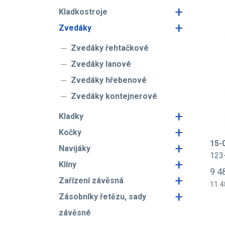
+
Kladkostroje
+
Zvedáky
Zvedáky řehtačkové
Zvedáky lanové
Zvedáky hřebenové
Zvedáky kontejnerové
+
Kladky
+
Kočky
15-
+
Navijáky
123
+
Klíny
9 4
+
Zařízení závěsná
11 4
+
Zásobníky řetězu, sady
závěsné