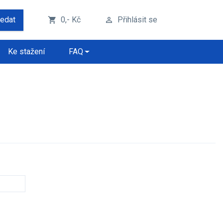
ledat
0,- Kč
Přihlásit se
shopping_cart
perm_identity
Ke stažení
FAQ