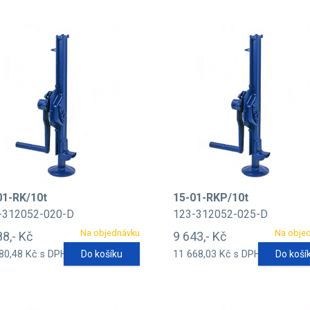
01-RK/10t
15-01-RKP/10t
-312052-020-D
123-312052-025-D
Na objednávku
Na obje
88,- Kč
9 643,- Kč
80,48 Kč s DPH
Do košíku
11 668,03 Kč s DPH
Do koší