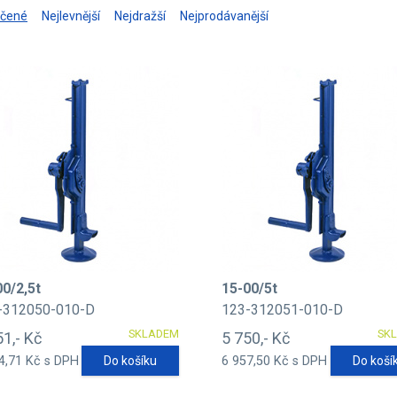
učené
Nejlevnější
Nejdražší
Nejprodávanější
00/2,5t
15-00/5t
-312050-010-D
123-312051-010-D
SKLADEM
SK
51,- Kč
5 750,- Kč
4,71 Kč s DPH
Do košíku
6 957,50 Kč s DPH
Do koší