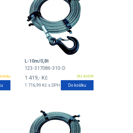
L-10m/0,8t
123-317086-310-D
dnávku
SKLADEM
1 419,- Kč
ku
1 716,99 Kč s DPH
Do košíku