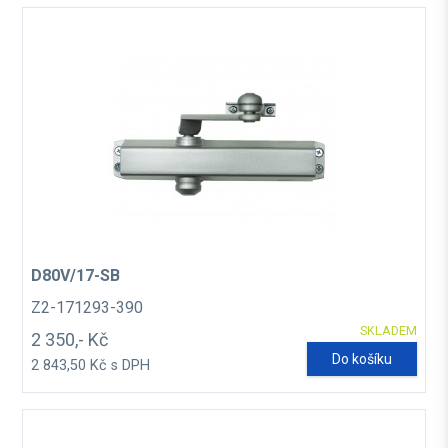
D80V/17-SB
Z2-171293-390
SKLADEM
2 350,- Kč
Do košíku
2 843,50 Kč s DPH