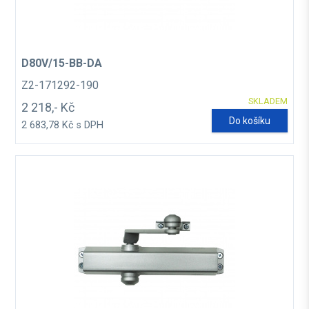
D80V/15-BB-DA
Z2-171292-190
SKLADEM
2 218,- Kč
Do košíku
2 683,78 Kč s DPH