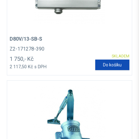
D80V/13-SB-S
Z2-171278-390
SKLADEM
1 750,- Kč
Do košíku
2 117,50 Kč s DPH