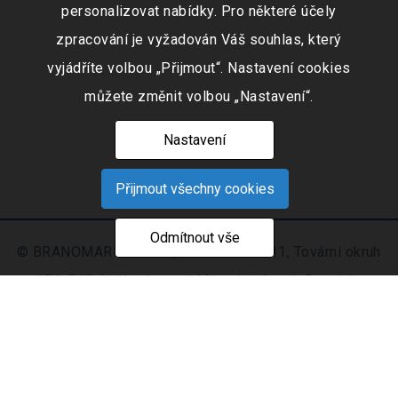
personalizovat nabídky. Pro některé účely
zpracování je vyžadován Váš souhlas, který
vyjádříte volbou „Přijmout“. Nastavení cookies
můžete změnit volbou „Nastavení“.
Nastavení
Přijmout všechny cookies
Odmítnout vše
© BRANOMARKET s.r.o., IČO: 253 51 311, Tovární okruh
674, 747 41 Hradec nad Moravicí, Czech Republic
Zapsaná v obchodním rejstříku vedeném Krajským
soudem v Ostravě oddíl C, číslo vložky 9516
Nastavení
Mapa
© 2021 - 2026 CIS s. r.
|