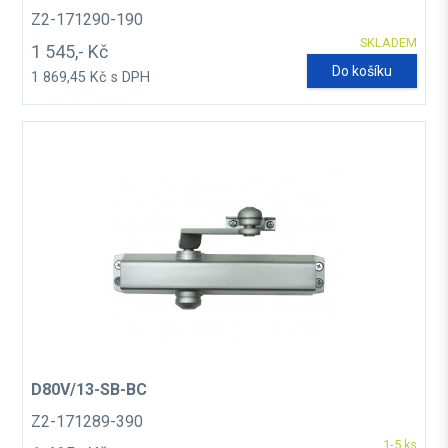
Z2-171290-190
SKLADEM
1 545,- Kč
Do košíku
1 869,45 Kč s DPH
D80V/13-SB-BC
Z2-171289-390
1-5 ks