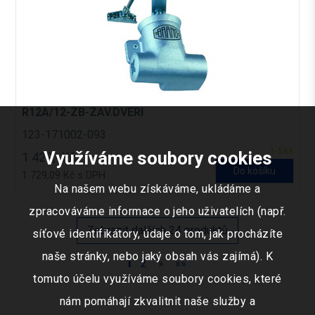
R12A/12-ZB-ZAV.DVERI
123-171002-093
1-5 ks
Využíváme soubory cookies
1 429,- Kč
Do košíku
1 729,09 Kč s DPH
Na našem webu získáváme, ukládáme a
zpracováváme informace o jeho uživatelích (např.
Zobrazit dalších 24 produktů
síťové identifikátory, údaje o tom, jak procházíte
naše stránky, nebo jaký obsah vás zajímá). K
1
2
»
»»
tomuto účelu využíváme soubory cookies, které
nám pomáhají zkvalitnit naše služby a