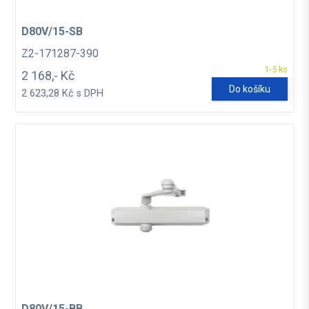
D80V/15-SB
Z2-171287-390
1-5 ks
2 168,- Kč
Do košíku
2 623,28 Kč s DPH
D80V/15-BB