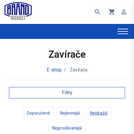
search
shopping_cart
perm_identity
Zavírače
E-shop
/
Zavírače
Filtry
Doporučené
Nejlevnější
Nejdražší
Nejprodávanější