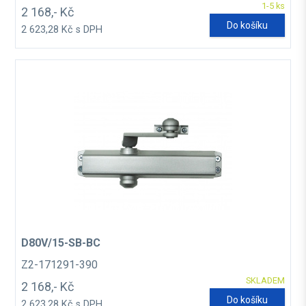
1-5 ks
2 168,- Kč
Do košíku
2 623,28 Kč s DPH
D80V/15-SB-BC
Z2-171291-390
SKLADEM
2 168,- Kč
Do košíku
2 623,28 Kč s DPH