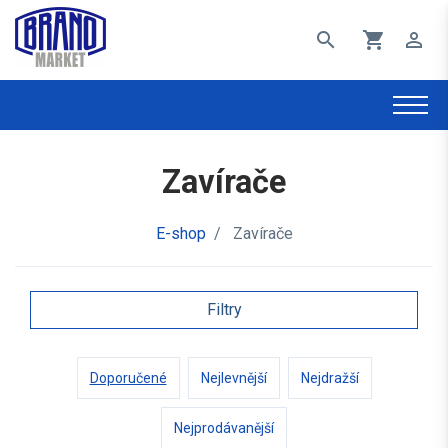
search
shopping_cart
perm_identity
Zavírače
E-shop
/
Zavírače
Filtry
Doporučené
Nejlevnější
Nejdražší
Nejprodávanější