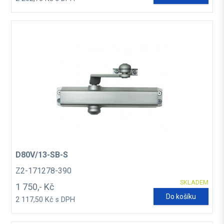
D80V/13-SB-S
Z2-171278-390
SKLADEM
1 750,- Kč
Do košíku
2 117,50 Kč s DPH