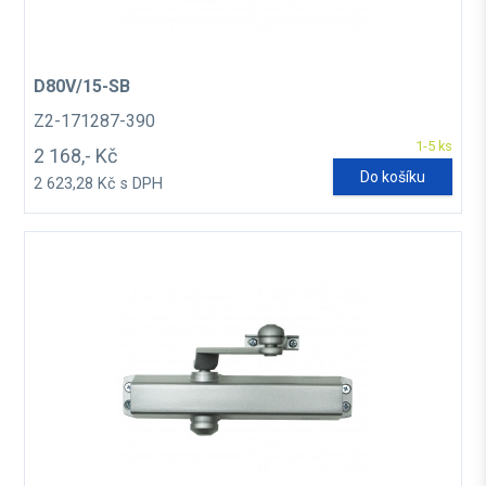
D80V/15-SB
Z2-171287-390
1-5 ks
2 168,- Kč
Do košíku
2 623,28 Kč s DPH