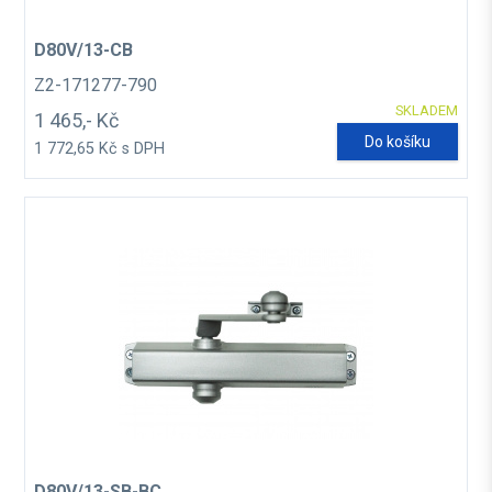
D80V/13-CB
Z2-171277-790
SKLADEM
1 465,- Kč
Do košíku
1 772,65 Kč s DPH
D80V/13-SB-BC