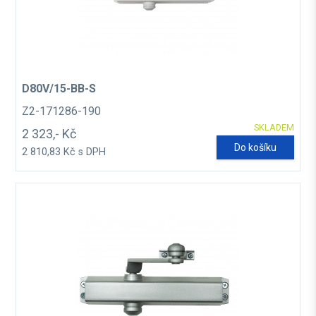
D80V/15-BB-S
Z2-171286-190
SKLADEM
2 323,- Kč
Do košíku
2 810,83 Kč s DPH