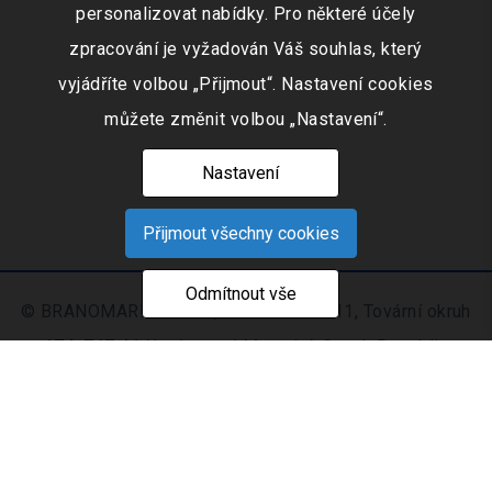
personalizovat nabídky. Pro některé účely
zpracování je vyžadován Váš souhlas, který
vyjádříte volbou „Přijmout“. Nastavení cookies
můžete změnit volbou „Nastavení“.
Nastavení
Přijmout všechny cookies
Odmítnout vše
© BRANOMARKET s.r.o., IČO: 253 51 311, Tovární okruh
674, 747 41 Hradec nad Moravicí, Czech Republic
Zapsaná v obchodním rejstříku vedeném Krajským
soudem v Ostravě oddíl C, číslo vložky 9516
Nastavení
Mapa
© 2021 - 2026 CIS s. r.
|