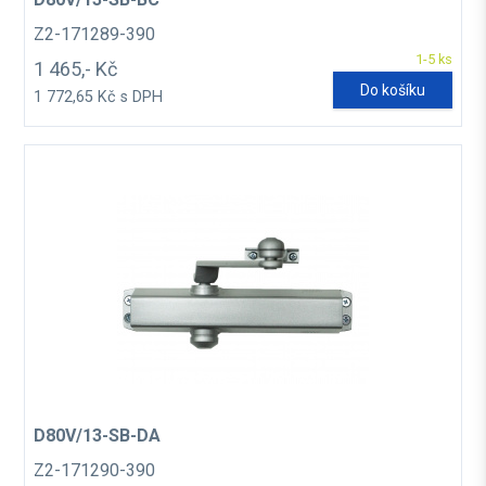
Z2-171289-390
1-5 ks
1 465,- Kč
Do košíku
1 772,65 Kč s DPH
D80V/13-SB-DA
Z2-171290-390