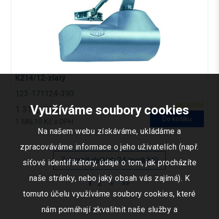
K214/12-zlatý
123-171124-390
SKLADEM
Využíváme soubory cookies
1 310,- Kč
Do košíku
1 585,10 Kč s DPH
Na našem webu získáváme, ukládáme a
zpracováváme informace o jeho uživatelích (např.
Zobrazit dalších 24 produktů
síťové identifikátory, údaje o tom, jak procházíte
naše stránky, nebo jaký obsah vás zajímá). K
1
2
»
»»
tomuto účelu využíváme soubory cookies, které
nám pomáhají zkvalitnit naše služby a