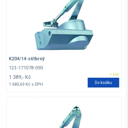
K204/14-stříbrný
123-171078-090
1-5 ks
1 389,- Kč
Do košíku
1 680,69 Kč s DPH