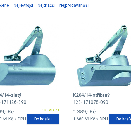
učené
Nejlevnější
Nejdražší
Nejprodávanější
4/14-zlatý
K204/14-stříbrný
-171126-390
123-171078-090
SKLADEM
89,- Kč
1 389,- Kč
0,69 Kč s DPH
Do košíku
1 680,69 Kč s DPH
Do koší