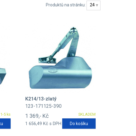
Produktů na stránku:
24
K214/13-zlatý
123-171125-390
1-5 ks
SKLADEM
1 369,- Kč
ku
1 656,49 Kč s DPH
Do košíku