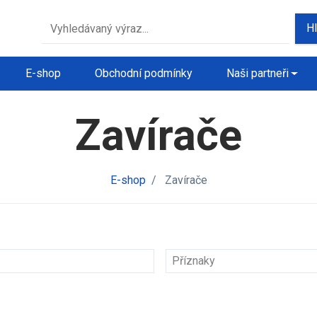
H
E-shop
Obchodní podmínky
Naši partneři
Zavírače
E-shop
/
Zavírače
Příznaky