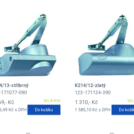
4/13-stříbrný
K214/12-zlatý
-171077-090
123-171124-390
SKLADEM
SK
69,- Kč
1 310,- Kč
6,49 Kč s DPH
Do košíku
1 585,10 Kč s DPH
Do koší