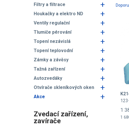
+
Filtry a filtrace
Dopor
+
Houkačky a elektro ND
+
Ventily regulační
+
Tlumiče pérování
+
Topení nezávislá
+
Topení teplovodní
+
Zámky a závěsy
+
Tažná zařízení
+
Autozvedáky
+
Otvírače skleníkových oken
K21
+
Akce
123
1 3
Zvedací zařízení,
1 68
zavírače