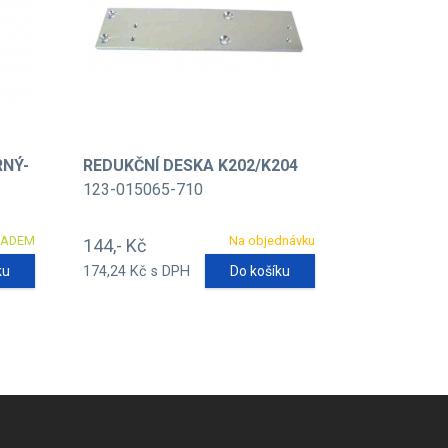
RNÝ-
REDUKČNÍ DESKA K202/K204
123-015065-710
LADEM
Na objednávku
144,- Kč
ku
174,24 Kč s DPH
Do košíku