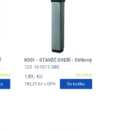
Ý
K501 - STAVĚČ DVEŘÍ - Stříbrný
123-161011-080
LADEM
SKLADEM
149,- Kč
ku
180,29 Kč s DPH
Do košíku