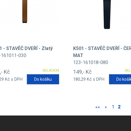
1 - STAVĚČ DVEŘÍ - Zlatý
K501 - STAVĚČ DVEŘÍ - ČE
-161011-030
MAT
123-161018-080
SKLADEM
SK
,- Kč
149,- Kč
29 Kč s DPH
Do košíku
180,29 Kč s DPH
Do koší
««
«
1
2