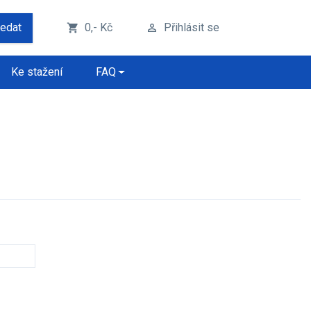
ledat
0,- Kč
Přihlásit se
shopping_cart
perm_identity
Ke stažení
FAQ