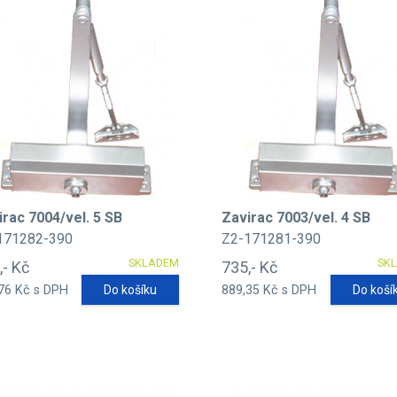
irac 7004/vel. 5 SB
Zavirac 7003/vel. 4 SB
171282-390
Z2-171281-390
SKLADEM
SK
,- Kč
735,- Kč
76 Kč s DPH
Do košíku
889,35 Kč s DPH
Do koší