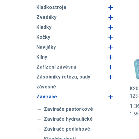
+
Kladkostroje
+
Zvedáky
+
Kladky
+
Kočky
+
Navijáky
+
Klíny
+
Zařízení závěsná
+
Zásobníky řetězu, sady
závěsné
K20
+
123
Zavírače
1 3
Zavírače pastorkové
1 65
Zavírače hydraulické
Zavírače podlahové
Stavěče dveří