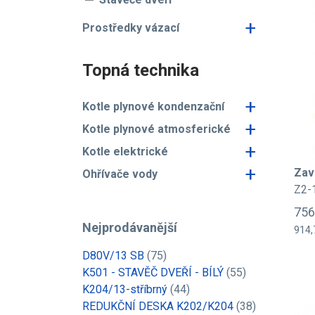
+
Prostředky vázací
Topná technika
+
Kotle plynové kondenzační
+
Kotle plynové atmosferické
+
Kotle elektrické
+
Zav
Ohřívače vody
Z2-
756
Nejprodávanější
914,
D80V/13 SB
(75)
K501 - STAVĚČ DVEŘÍ - BÍLÝ
(55)
K204/13-stříbrný
(44)
REDUKČNÍ DESKA K202/K204
(38)