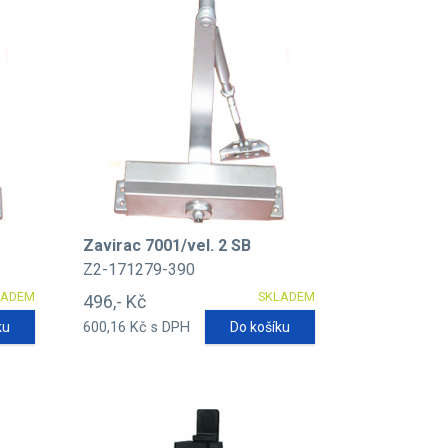
Zavirac 7001/vel. 2 SB
Z2-171279-390
LADEM
SKLADEM
496,- Kč
ku
600,16 Kč s DPH
Do košíku