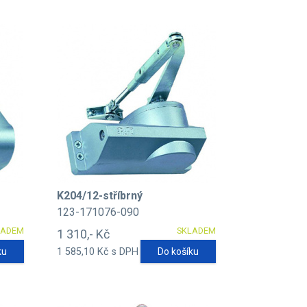
K204/12-stříbrný
123-171076-090
LADEM
SKLADEM
1 310,- Kč
ku
1 585,10 Kč s DPH
Do košíku