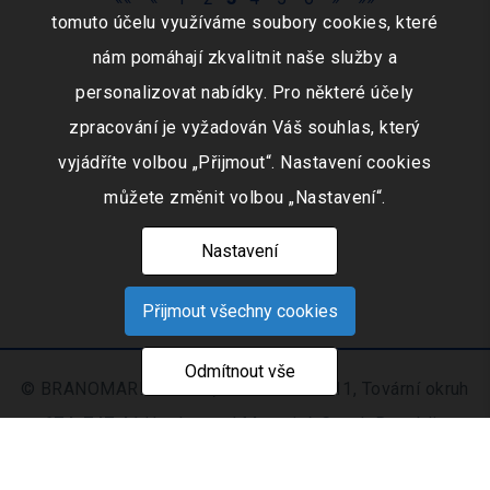
tomuto účelu využíváme soubory cookies, které
nám pomáhají zkvalitnit naše služby a
personalizovat nabídky. Pro některé účely
zpracování je vyžadován Váš souhlas, který
vyjádříte volbou „Přijmout“. Nastavení cookies
můžete změnit volbou „Nastavení“.
Nastavení
Přijmout všechny cookies
Odmítnout vše
© BRANOMARKET s.r.o., IČO: 253 51 311, Tovární okruh
674, 747 41 Hradec nad Moravicí, Czech Republic
Zapsaná v obchodním rejstříku vedeném Krajským