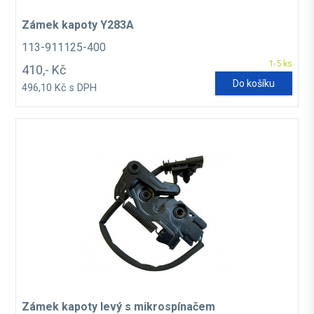
Zámek kapoty Y283A
113-911125-400
1-5 ks
410,- Kč
Do košíku
496,10 Kč s DPH
Zámek kapoty levý s mikrospínačem