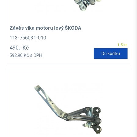
Závěs víka motoru levý ŠKODA
113-756031-010
1-5 ks
490,- Kč
Do košíku
592,90 Kč s DPH