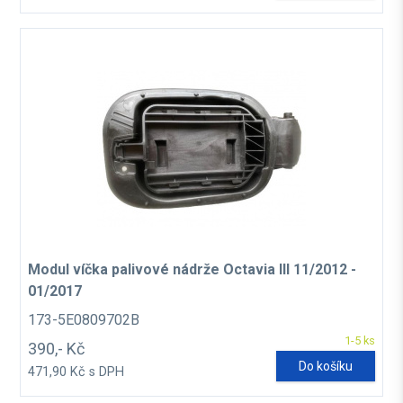
Modul víčka palivové nádrže Octavia III 11/2012 -
01/2017
173-5E0809702B
1-5 ks
390,- Kč
Do košíku
471,90 Kč s DPH