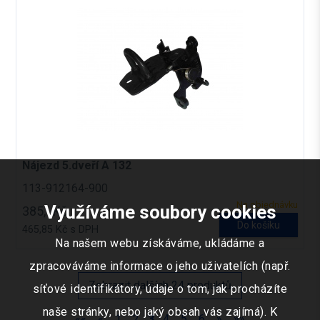
Nájezd 5.dveří A 132
113-912164-900
Na objednávku
Využíváme soubory cookies
385,- Kč
Do košíku
465,85 Kč s DPH
Na našem webu získáváme, ukládáme a
zpracováváme informace o jeho uživatelích (např.
Zobrazit dalších 24 produktů
síťové identifikátory, údaje o tom, jak procházíte
naše stránky, nebo jaký obsah vás zajímá). K
««
«
1
2
3
4
5
6
»
»»