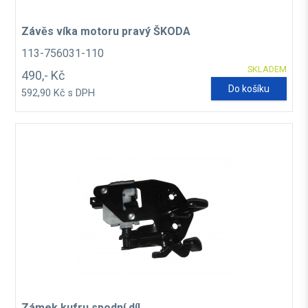
Závěs víka motoru pravý ŠKODA
113-756031-110
SKLADEM
490,- Kč
Do košíku
592,90 Kč s DPH
Zámek kufru spodní díl