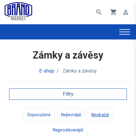
search
shopping_cart
perm_identity
Zámky a závěsy
E-shop
/
Zámky a závěsy
Filtry
Doporučené
Nejlevnější
Nejdražší
Nejprodávanější