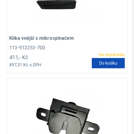
Klika vnější s mikrospínačem
113-912253-700
Na objednávku
411,- Kč
Do košíku
497,31 Kč s DPH