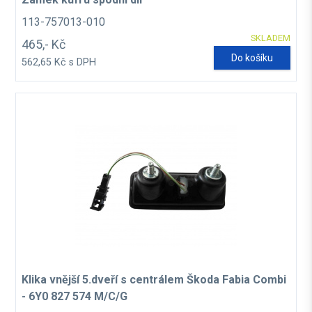
113-757013-010
SKLADEM
465,- Kč
Do košíku
562,65 Kč s DPH
Klika vnější 5.dveří s centrálem Škoda Fabia Combi
- 6Y0 827 574 M/C/G