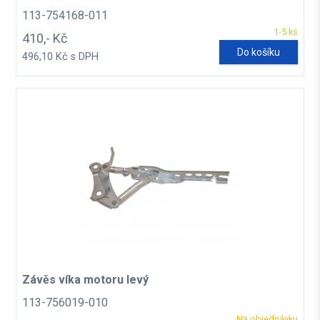
113-754168-011
1-5 ks
410,- Kč
Do košíku
496,10 Kč s DPH
Závěs víka motoru levý
113-756019-010
Na objednávku