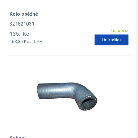
Kolo oběžné
321821031
SKLADEM
135,- Kč
Do košíku
163,35 Kč s DPH
Koleno