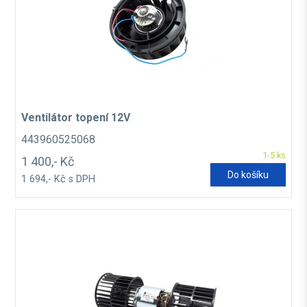
Ventilátor topení 12V
443960525068
1-5 ks
1 400,- Kč
Do košíku
1 694,- Kč s DPH