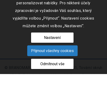
personalizovat nabídky. Pro některé účely
zpracování je vyžadován Váš souhlas, který
vyjádříte volbou „Přijmout“. Nastavení cookies
můžete změnit volbou „Nastavení“.
Nastavení
Přijmout všechny cookies
Odmítnout vše
© BRANOMARKET s.r.o., IČO: 253 51 311, Tovární okruh
674, 747 41 Hradec nad Moravicí, Czech Republic
Zapsaná v obchodním rejstříku vedeném Krajským
soudem v Ostravě oddíl C, číslo vložky 9516
Nastavení
Mapa
© 2021 - 2026 CIS s. r.
|