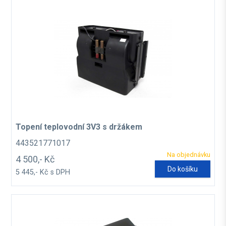
Topení teplovodní 3V3 s držákem
443521771017
Na objednávku
4 500,- Kč
Do košíku
5 445,- Kč s DPH