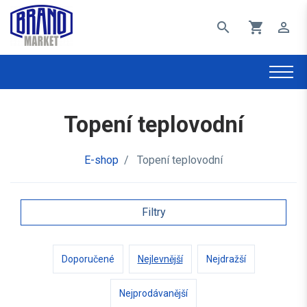
search
shopping_cart
perm_identity
Topení teplovodní
E-shop
/
Topení teplovodní
Filtry
Doporučené
Nejlevnější
Nejdražší
Nejprodávanější