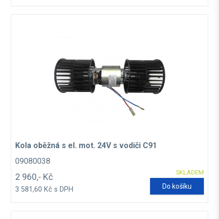
Kola oběžná s el. mot. 24V s vodiči C91
09080038
SKLADEM
2 960,- Kč
Do košíku
3 581,60 Kč s DPH