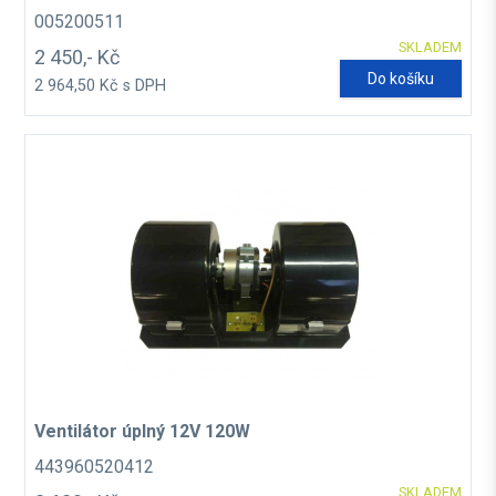
005200511
SKLADEM
2 450,- Kč
Do košíku
2 964,50 Kč s DPH
Ventilátor úplný 12V 120W
443960520412
SKLADEM