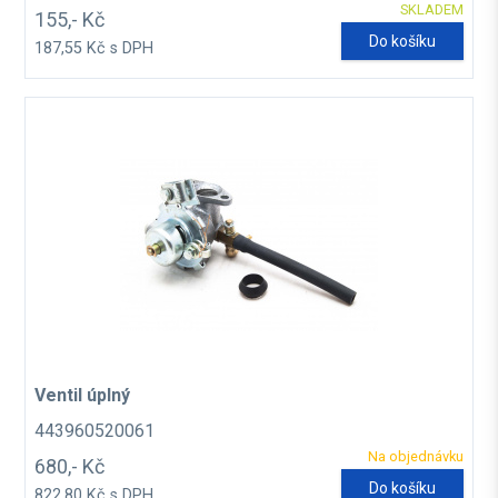
SKLADEM
155,- Kč
Do košíku
187,55 Kč s DPH
Ventil úplný
443960520061
Na objednávku
680,- Kč
Do košíku
822,80 Kč s DPH