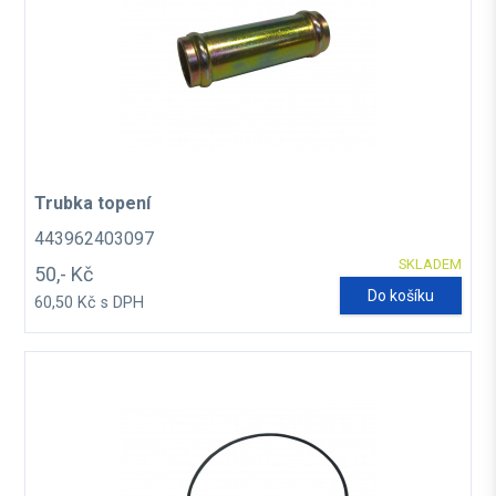
Trubka topení
443962403097
SKLADEM
50,- Kč
Do košíku
60,50 Kč s DPH