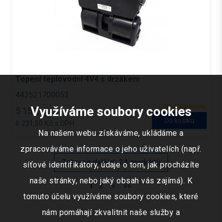
Topení teplovodní 4V4 s držákem
443521700053
Na objednávku
Využíváme soubory cookies
5 150,- Kč
Do košíku
6 231,50 Kč s DPH
Na našem webu získáváme, ukládáme a
zpracováváme informace o jeho uživatelích (např.
Zobrazit dalších 24 produktů
síťové identifikátory, údaje o tom, jak procházíte
naše stránky, nebo jaký obsah vás zajímá). K
1
2
»
»»
tomuto účelu využíváme soubory cookies, které
nám pomáhají zkvalitnit naše služby a