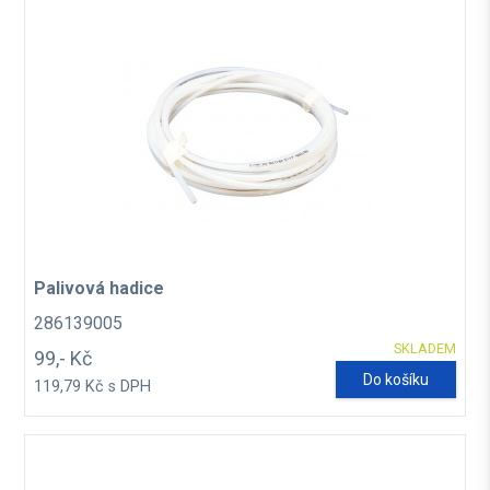
Palivová hadice
286139005
SKLADEM
99,- Kč
Do košíku
119,79 Kč s DPH