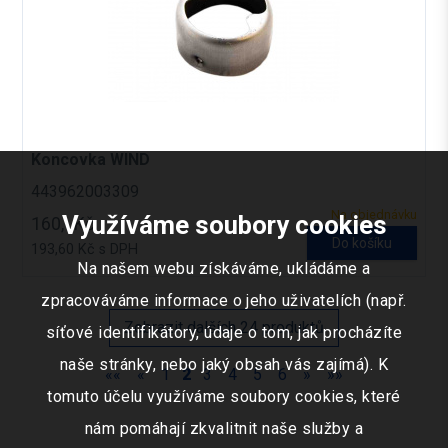
Koncovka WIND
443962003309
Na objednávku
Využíváme soubory cookies
160,- Kč
Do košíku
193,60 Kč s DPH
Na našem webu získáváme, ukládáme a
zpracováváme informace o jeho uživatelích (např.
Zobrazit dalších 24 produktů
síťové identifikátory, údaje o tom, jak procházíte
naše stránky, nebo jaký obsah vás zajímá). K
««
«
1
2
3
4
5
6
»
»»
tomuto účelu využíváme soubory cookies, které
nám pomáhají zkvalitnit naše služby a