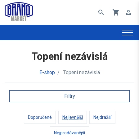
search
shopping_cart
perm_identity
Topení nezávislá
E-shop
/
Topení nezávislá
Filtry
Doporučené
Nejlevnější
Nejdražší
Nejprodávanější