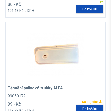
1-5 ks
88,- Kč
Do košíku
106,48 Kč s DPH
Těsnění palivové trubky ALFA
99050172
Na objednávku
99,- Kč
Do košíku
119,79 Kč s DPH