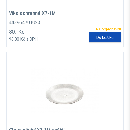
Víko ochranné X7-1M
443964701023
Na objednávku
80,- Kč
Do košíku
96,80 Kč s DPH
Clona stínicí X7-1M vnější