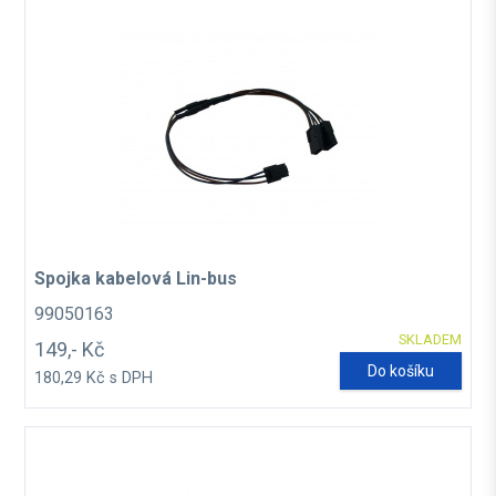
Spojka kabelová Lin-bus
99050163
SKLADEM
149,- Kč
Do košíku
180,29 Kč s DPH