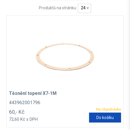
Produktů na stránku:
24
Těsnění topení X7-1M
443962001796
Na objednávku
60,- Kč
Do košíku
72,60 Kč s DPH