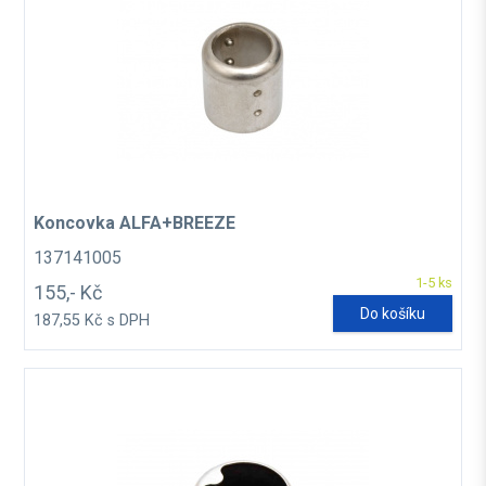
Koncovka ALFA+BREEZE
137141005
1-5 ks
155,- Kč
Do košíku
187,55 Kč s DPH