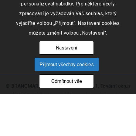
personalizovat nabídky. Pro některé účely
zpracování je vyžadován Váš souhlas, který
vyjádříte volbou „Přijmout“. Nastavení cookies
můžete změnit volbou „Nastavení“.
Nastavení
Přijmout všechny cookies
Odmítnout vše
© BRANOMARKET s.r.o., IČO: 253 51 311, Tovární okruh
674, 747 41 Hradec nad Moravicí, Czech Republic
Zapsaná v obchodním rejstříku vedeném Krajským
soudem v Ostravě oddíl C, číslo vložky 9516
Nastavení
Mapa
© 2021 - 2026 CIS s. r.
|