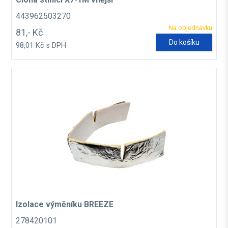
443962503270
Na objednávku
81,- Kč
Do košíku
98,01 Kč s DPH
Izolace výměníku BREEZE
278420101