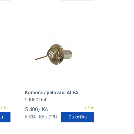
Komora spalovací ALFA
99050164
1-5 ks
1-5 ks
5 400,- Kč
ku
6 534,- Kč s DPH
Do košíku