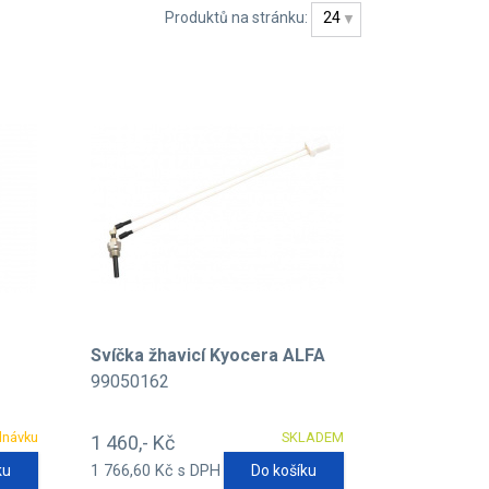
Produktů na stránku:
24
Svíčka žhavicí Kyocera ALFA
99050162
dnávku
SKLADEM
1 460,- Kč
ku
1 766,60 Kč s DPH
Do košíku