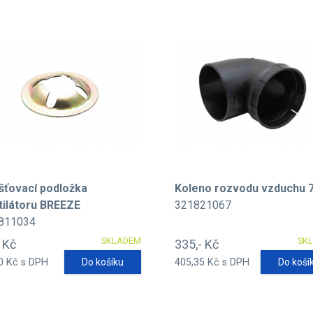
išťovací podložka
Koleno rozvodu vzduchu 
tilátoru BREEZE
321821067
811034
SKLADEM
SK
- Kč
335,- Kč
0 Kč s DPH
Do košíku
405,35 Kč s DPH
Do koší