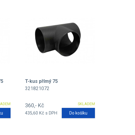
75
T-kus přímý 75
321821072
LADEM
SKLADEM
360,- Kč
ku
435,60 Kč s DPH
Do košíku