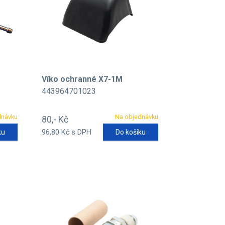
Víko ochranné X7-1M
443964701023
dnávku
Na objednávku
80,- Kč
ku
96,80 Kč s DPH
Do košíku