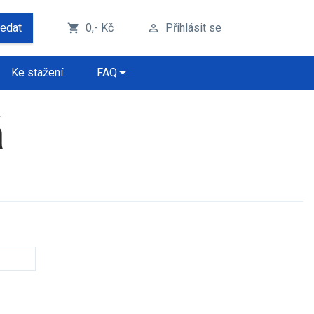
ledat
0,- Kč
Přihlásit se
shopping_cart
perm_identity
Ke stažení
FAQ
á