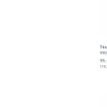
Těs
990
99,
119,