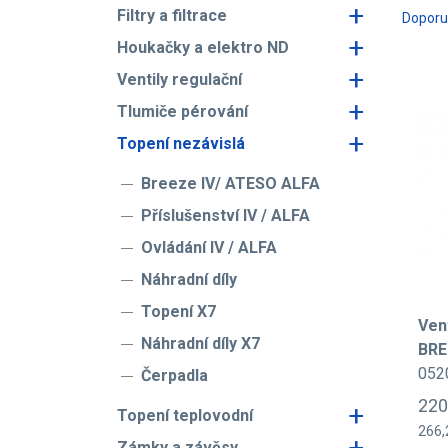
+
Filtry a filtrace
Dopor
+
Houkačky a elektro ND
+
Ventily regulační
+
Tlumiče pérování
+
Topení nezávislá
Breeze IV/ ATESO ALFA
Příslušenství IV / ALFA
Ovládání IV / ALFA
Náhradní díly
Topení X7
Vent
Náhradní díly X7
BRE
052
Čerpadla
220
+
Topení teplovodní
266,
+
Zámky a závěsy