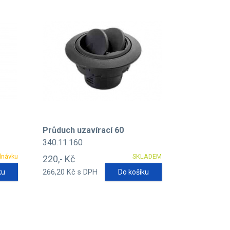
Průduch uzavírací 60
340.11.160
dnávku
SKLADEM
220,- Kč
ku
266,20 Kč s DPH
Do košíku