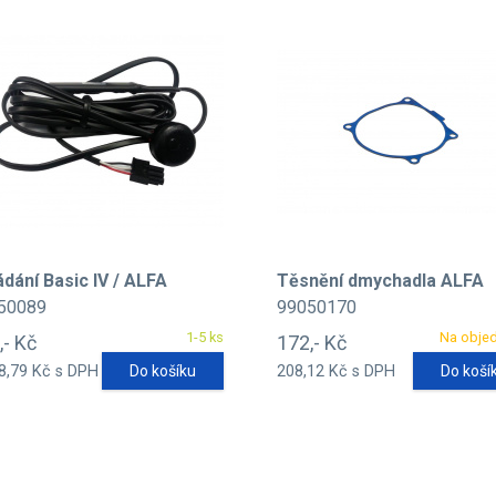
ádání Basic IV / ALFA
Těsnění dmychadla ALFA
50089
99050170
1-5 ks
Na obje
,- Kč
172,- Kč
8,79 Kč s DPH
Do košíku
208,12 Kč s DPH
Do koší