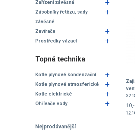
+
Zařízení závěsná
+
Zásobníky řetězu, sady
závěsné
+
Zavírače
+
Prostředky vázací
Topná technika
+
Kotle plynové kondenzační
Zaj
+
Kotle plynové atmosferické
ven
+
Kotle elektrické
321
+
Ohřívače vody
10,
12,1
Nejprodávanější