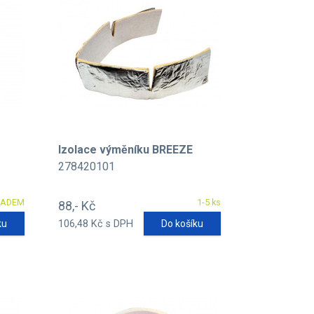
Izolace výměníku BREEZE
278420101
LADEM
1-5 ks
88,- Kč
ku
106,48 Kč s DPH
Do košíku