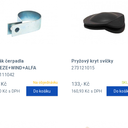
ák čerpadla
Pryžový kryt svíčky
EZE+WIND+ALFA
273121015
111042
Na objednávku
SK
- Kč
133,- Kč
0 Kč s DPH
Do košíku
160,93 Kč s DPH
Do koší