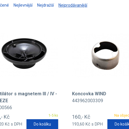
učené
Nejlevnější
Nejdražší
Nejprodávanější
ilátor s magnetem III / IV -
Koncovka WIND
EZE
443962003309
00566
1-5 ks
Na obje
,- Kč
160,- Kč
20 Kč s DPH
Do košíku
193,60 Kč s DPH
Do koší