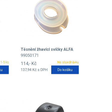
Těsnění žhavící svíčky ALFA
99050171
1-5 ks
Na objednávku
114,- Kč
ku
137,94 Kč s DPH
Do košíku