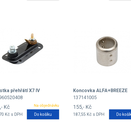
stka přehřátí X7 IV
Koncovka ALFA+BREEZE
960520408
137141005
Na objednávku
,- Kč
155,- Kč
70 Kč s DPH
Do košíku
187,55 Kč s DPH
Do koší