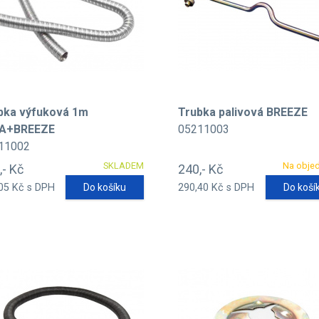
bka výfuková 1m
Trubka palivová BREEZE
A+BREEZE
05211003
11002
SKLADEM
Na obje
,- Kč
240,- Kč
05 Kč s DPH
Do košíku
290,40 Kč s DPH
Do koší