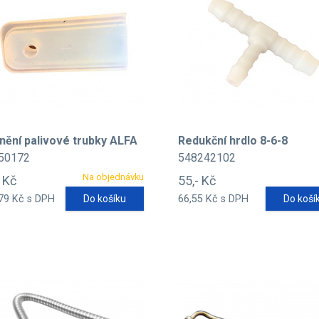
nění palivové trubky ALFA
Redukční hrdlo 8-6-8
50172
548242102
Na objednávku
- Kč
55,- Kč
79 Kč s DPH
Do košíku
66,55 Kč s DPH
Do koší