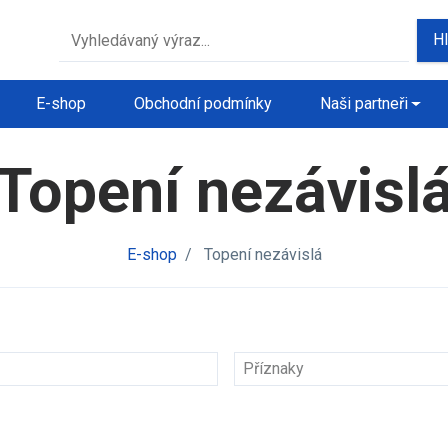
H
E-shop
Obchodní podmínky
Naši partneři
Topení nezávisl
E-shop
/
Topení nezávislá
Příznaky