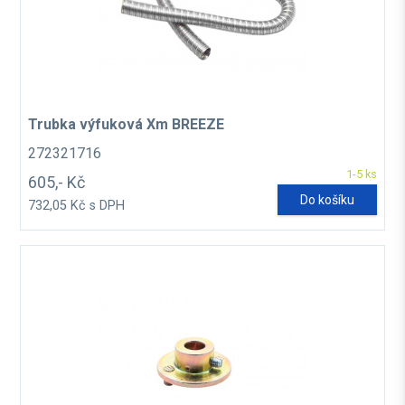
Trubka výfuková Xm BREEZE
272321716
1-5 ks
605,- Kč
Do košíku
732,05 Kč s DPH