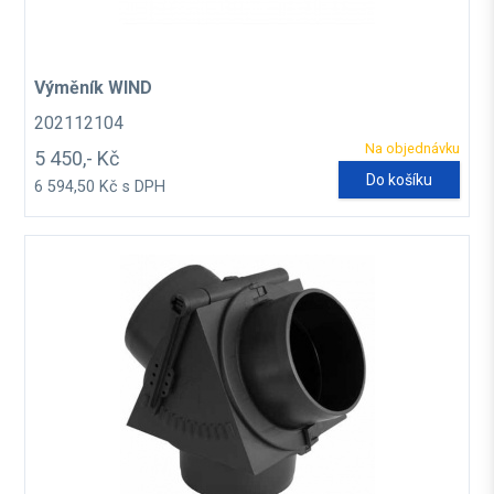
Výměník WIND
202112104
Na objednávku
5 450,- Kč
Do košíku
6 594,50 Kč s DPH