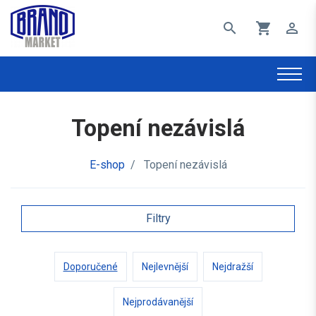
search
shopping_cart
perm_identity
Topení nezávislá
E-shop
/
Topení nezávislá
Filtry
Doporučené
Nejlevnější
Nejdražší
Nejprodávanější