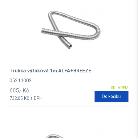
Trubka výfuková 1m ALFA+BREEZE
05211002
SKLADEM
605,- Kč
Do košíku
732,05 Kč s DPH