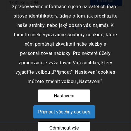
Do košíku
13,31 Kč s DPH
zpracováváme informace o jeho uživatelích (např.
síťové identifikátory, údaje o tom, jak procházíte
naše stránky, nebo jaký obsah vás zajímá). K
««
«
2
3
4
5
6
tomuto účelu využíváme soubory cookies, které
nám pomáhají zkvalitnit naše služby a
personalizovat nabídky. Pro některé účely
zpracování je vyžadován Váš souhlas, který
vyjádříte volbou „Přijmout“. Nastavení cookies
můžete změnit volbou „Nastavení“.
Nastavení
Přijmout všechny cookies
Odmítnout vše