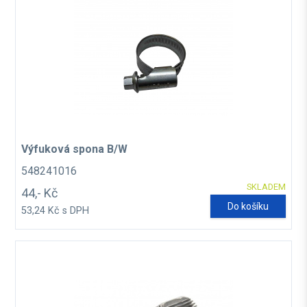
Výfuková spona B/W
548241016
SKLADEM
44,- Kč
Do košíku
53,24 Kč s DPH