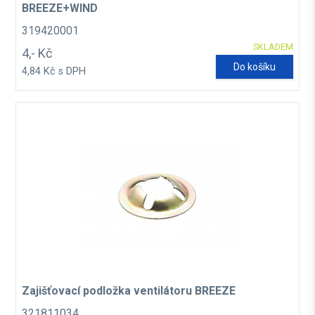
BREEZE+WIND
319420001
SKLADEM
4,- Kč
Do košíku
4,84 Kč s DPH
Zajišťovací podložka ventilátoru BREEZE
321811034