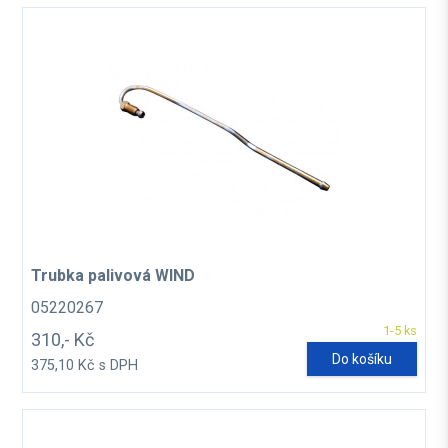
Trubka palivová WIND
05220267
1-5 ks
310,- Kč
Do košíku
375,10 Kč s DPH