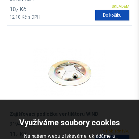
SKLADEM
10,- Kč
Do košíku
12,10 Kč s DPH
Zajišťovací podložka ventilátoru WIND
Využíváme soubory cookies
319420002
Na objednávku
11,- Kč
Na našem webu získáváme, ukládáme a