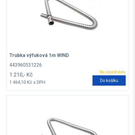
Trubka výfuková 1m WIND
443960531226
Na objednávku
1 210,- Kč
Do košíku
1 464,10 Kč s DPH