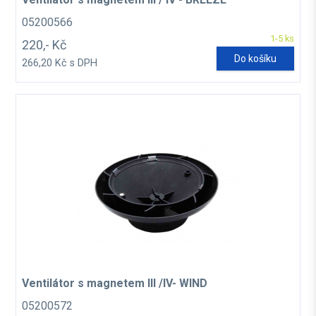
05200566
1-5 ks
220,- Kč
Do košíku
266,20 Kč s DPH
Ventilátor s magnetem III /IV- WIND
05200572