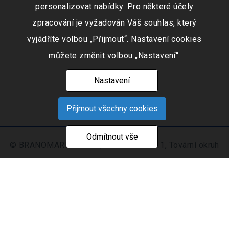
personalizovat nabídky. Pro některé účely
zpracování je vyžadován Váš souhlas, který
vyjádříte volbou „Přijmout“. Nastavení cookies
můžete změnit volbou „Nastavení“.
Nastavení
Přijmout všechny cookies
Odmítnout vše
© BRANOMARKET s.r.o., IČO: 253 51 311, Tovární okruh
674, 747 41 Hradec nad Moravicí, Czech Republic
Zapsaná v obchodním rejstříku vedeném Krajským
soudem v Ostravě oddíl C, číslo vložky 9516
Nastavení
Mapa
© 2021 - 2026 CIS s. r.
|