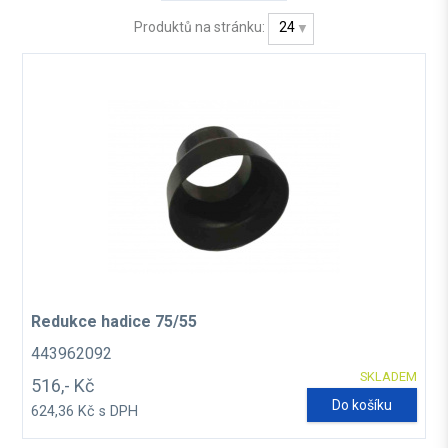
Produktů na stránku:
24
Redukce hadice 75/55
443962092
SKLADEM
516,- Kč
Do košíku
624,36 Kč s DPH