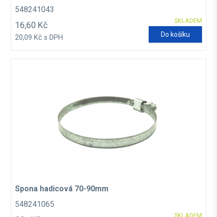
548241043
SKLADEM
16,60 Kč
Do košíku
20,09 Kč s DPH
Spona hadicová 70-90mm
548241065
SKLADEM