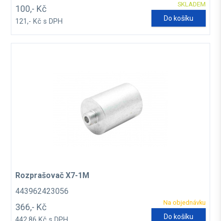
SKLADEM
100,- Kč
Do košíku
121,- Kč s DPH
Rozprašovač X7-1M
443962423056
Na objednávku
366,- Kč
Do košíku
442,86 Kč s DPH