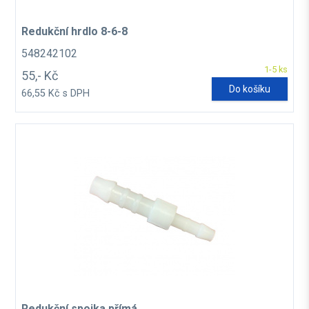
Redukční hrdlo 8-6-8
548242102
1-5 ks
55,- Kč
Do košíku
66,55 Kč s DPH
Redukční spojka přímá