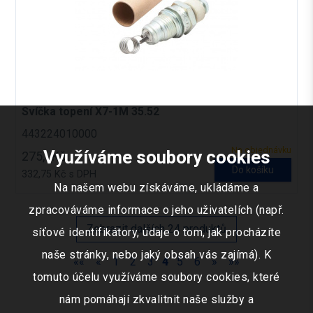
Svíčka topení X7-1M 35.52
443224010000
Na objednávku
Využíváme soubory cookies
275,- Kč
Do košíku
332,75 Kč s DPH
Na našem webu získáváme, ukládáme a
zpracováváme informace o jeho uživatelích (např.
Zobrazit dalších 24 produktů
síťové identifikátory, údaje o tom, jak procházíte
naše stránky, nebo jaký obsah vás zajímá). K
««
«
1
2
3
4
5
6
»
»»
tomuto účelu využíváme soubory cookies, které
nám pomáhají zkvalitnit naše služby a