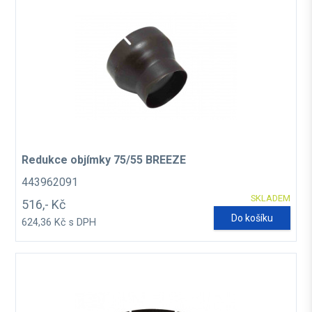
Redukce objímky 75/55 BREEZE
443962091
SKLADEM
516,- Kč
Do košíku
624,36 Kč s DPH