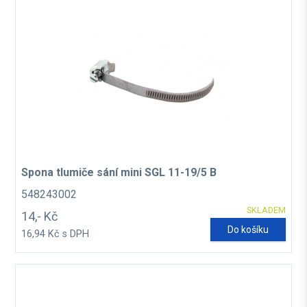
Spona tlumiče sání mini SGL 11-19/5 B
548243002
SKLADEM
14,- Kč
Do košíku
16,94 Kč s DPH