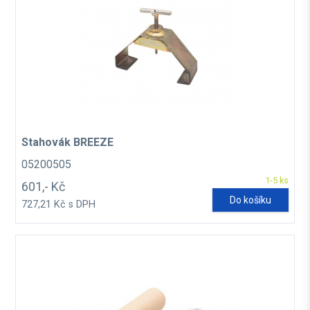
Stahovák BREEZE
05200505
1-5 ks
601,- Kč
Do košíku
727,21 Kč s DPH