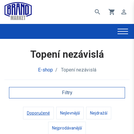
search
shopping_cart
perm_identity
Topení nezávislá
E-shop
/
Topení nezávislá
Filtry
Doporučené
Nejlevnější
Nejdražší
Nejprodávanější