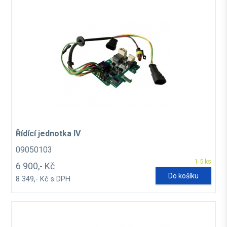
Řídící jednotka IV
09050103
1-5 ks
6 900,- Kč
Do košíku
8 349,- Kč s DPH