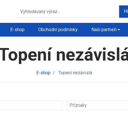
H
E-shop
Obchodní podmínky
Naši partneři
Topení nezávisl
E-shop
/
Topení nezávislá
Příznaky