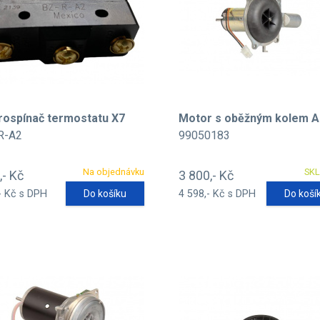
rospínač termostatu X7
Motor s oběžným kolem 
R-A2
99050183
Na objednávku
SK
,- Kč
3 800,- Kč
- Kč s DPH
Do košíku
4 598,- Kč s DPH
Do koší