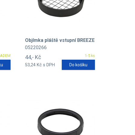
Objímka pláště vstupní BREEZE
05220266
LADEM
1-5 ks
44,- Kč
ku
53,24 Kč s DPH
Do košíku