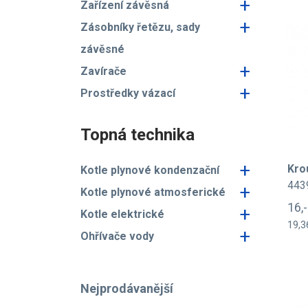
+
Zařízení závěsná
+
Zásobníky řetězu, sady
závěsné
+
Zavírače
+
Prostředky vázací
Topná technika
+
Kro
Kotle plynové kondenzační
443
+
Kotle plynové atmosferické
16,
+
Kotle elektrické
19,3
+
Ohřívače vody
Nejprodávanější