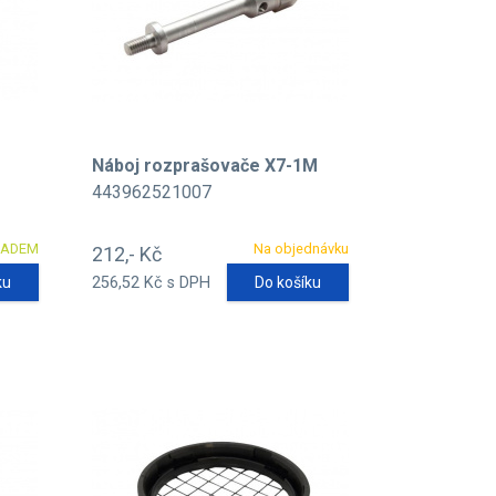
Náboj rozprašovače X7-1M
443962521007
LADEM
Na objednávku
212,- Kč
ku
256,52 Kč s DPH
Do košíku