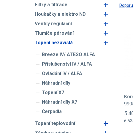
+
Filtry a filtrace
Dopor
+
Houkačky a elektro ND
+
Ventily regulační
+
Tlumiče pérování
+
Topení nezávislá
Breeze IV/ ATESO ALFA
Příslušenství IV / ALFA
Ovládání IV / ALFA
Náhradní díly
Topení X7
Kom
Náhradní díly X7
990
Čerpadla
5 4
+
6 53
Topení teplovodní
+
Zámky a závěsy