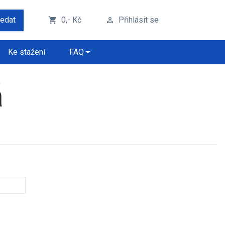
ledat
0,- Kč
Přihlásit se
shopping_cart
perm_identity
Ke stažení
FAQ
á