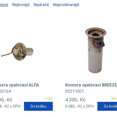
učené
Nejlevnější
Nejdražší
Nejprodávanější
ora spalovací ALFA
Komora spalovací BREEZ
50164
05211001
1-5 ks
SK
00,- Kč
4 200,- Kč
4,- Kč s DPH
Do košíku
5 082,- Kč s DPH
Do koší