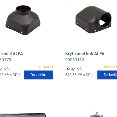
t zadní ALFA
Kryt zadní bok ALFA
50175
99050160
SKLADEM
Na obje
,- Kč
536,- Kč
03 Kč s DPH
Do košíku
648,56 Kč s DPH
Do koší