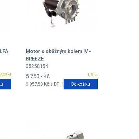
ALFA
Motor s oběžným kolem IV -
BREEZE
05250154
LADEM
1-5 ks
5 750,- Kč
ku
6 957,50 Kč s DPH
Do košíku