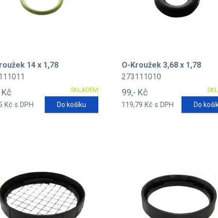
roužek 14 x 1,78
O-Kroužek 3,68 x 1,78
111011
273111010
SKLADEM
SK
- Kč
99,- Kč
5 Kč s DPH
Do košíku
119,79 Kč s DPH
Do koší