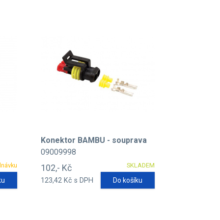
Konektor BAMBU - souprava
09009998
dnávku
SKLADEM
102,- Kč
ku
123,42 Kč s DPH
Do košíku