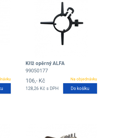
Kříž opěrný ALFA
99050177
dnávku
Na objednávku
106,- Kč
ku
128,26 Kč s DPH
Do košíku