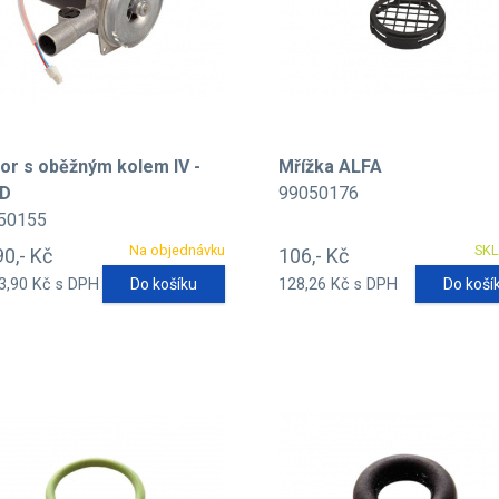
or s oběžným kolem IV -
Mřížka ALFA
D
99050176
50155
Na objednávku
SK
90,- Kč
106,- Kč
3,90 Kč s DPH
Do košíku
128,26 Kč s DPH
Do koší