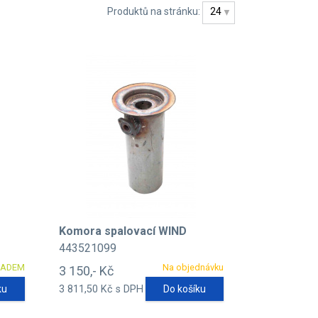
Produktů na stránku:
24
E
Komora spalovací WIND
443521099
LADEM
Na objednávku
3 150,- Kč
ku
3 811,50 Kč s DPH
Do košíku