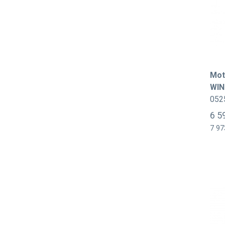
Mot
WIN
052
6 5
7 97