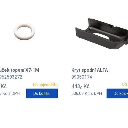
užek topení X7-1M
Kryt spodní ALFA
962503272
99050174
Na objednávku
SK
- Kč
443,- Kč
6 Kč s DPH
Do košíku
536,03 Kč s DPH
Do koší