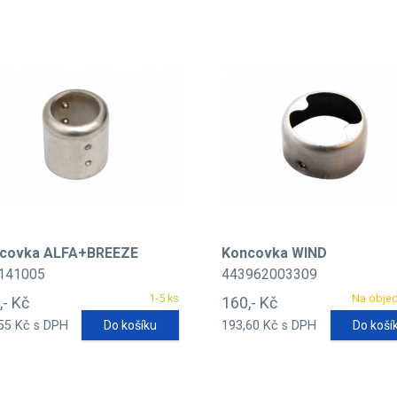
covka ALFA+BREEZE
Koncovka WIND
141005
443962003309
1-5 ks
Na obje
,- Kč
160,- Kč
55 Kč s DPH
Do košíku
193,60 Kč s DPH
Do koší