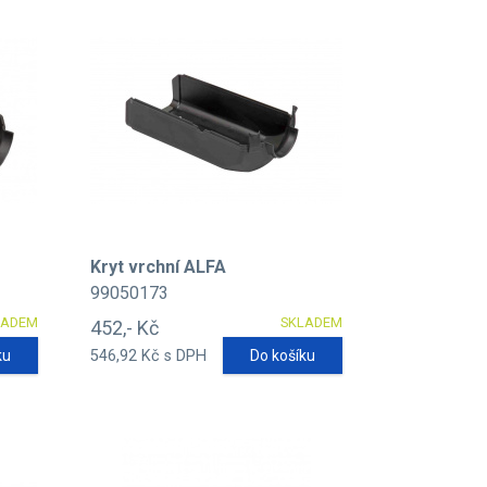
Kryt vrchní ALFA
99050173
LADEM
SKLADEM
452,- Kč
ku
546,92 Kč s DPH
Do košíku