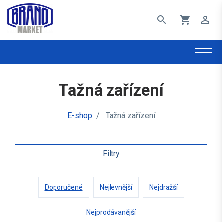
search
shopping_cart
perm_identity
Tažná zařízení
E-shop
/
Tažná zařízení
Filtry
Doporučené
Nejlevnější
Nejdražší
Nejprodávanější