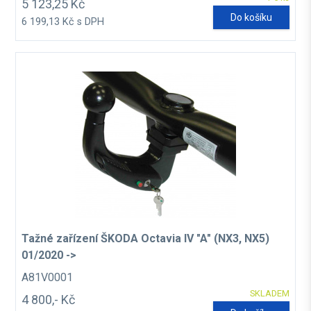
5 123,25 Kč
Do košíku
6 199,13 Kč s DPH
Tažné zařízení ŠKODA Octavia IV "A" (NX3, NX5)
01/2020 ->
A81V0001
SKLADEM
4 800,- Kč