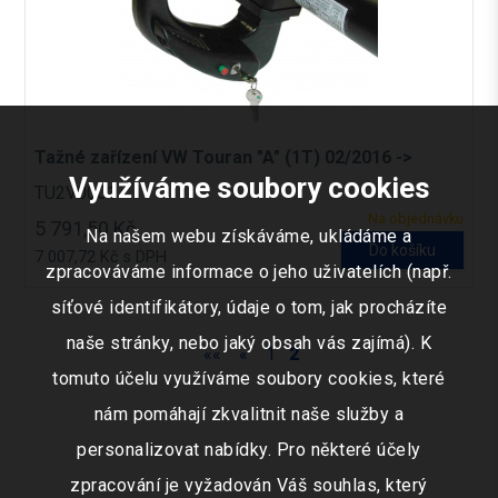
Tažné zařízení VW Touran "A" (1T) 02/2016 ->
Využíváme soubory cookies
TU2V0001
Na objednávku
5 791,50 Kč
Na našem webu získáváme, ukládáme a
Do košíku
7 007,72 Kč s DPH
zpracováváme informace o jeho uživatelích (např.
síťové identifikátory, údaje o tom, jak procházíte
naše stránky, nebo jaký obsah vás zajímá). K
««
«
1
2
tomuto účelu využíváme soubory cookies, které
nám pomáhají zkvalitnit naše služby a
personalizovat nabídky. Pro některé účely
zpracování je vyžadován Váš souhlas, který