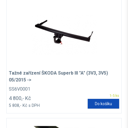
Tažné zařízení ŠKODA Superb III "A" (3V3, 3V5)
05/2015 ->
SS6V0001
1-5 ks
4 800,- Kč
Do košíku
5 808,- Kč s DPH