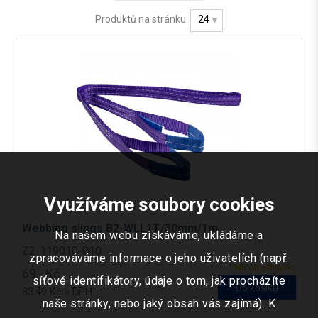
Produktů na stránku:
24
Využíváme soubory cookies
Webbing slings B2-WLL1T/30mm/1m
Na našem webu získáváme, ukládáme a
Z2-119010-010
zpracováváme informace o jeho uživatelích (např.
Na objednávku
69,- Kč
síťové identifikátory, údaje o tom, jak procházíte
Do košíku
83,49 Kč s DPH
naše stránky, nebo jaký obsah vás zajímá). K