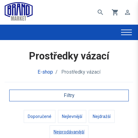
search
shopping_cart
perm_identity
Prostředky vázací
E-shop
/
Prostředky vázací
Filtry
Doporučené
Nejlevnější
Nejdražší
Nejprodávanější