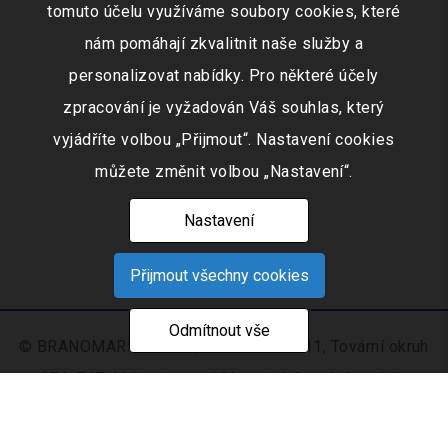
tomuto účelu využíváme soubory cookies, které
nám pomáhají zkvalitnit naše služby a
personalizovat nabídky. Pro některé účely
zpracování je vyžadován Váš souhlas, který
vyjádříte volbou „Přijmout“. Nastavení cookies
můžete změnit volbou „Nastavení“.
Nastavení
Přijmout všechny cookies
Odmítnout vše
© BRANOMARKET s.r.o., IČO: 253 51 311, Tovární okruh
674, 747 41 Hradec nad Moravicí, Czech Republic
Zapsaná v obchodním rejstříku vedeném Krajským
soudem v Ostravě oddíl C, číslo vložky 9516