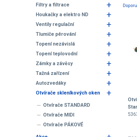
+
Filtry a filtrace
Dopor
+
Houkačky a elektro ND
+
Ventily regulační
+
Tlumiče pérování
+
Topení nezávislá
+
Topení teplovodní
+
Zámky a závěsy
+
Tažná zařízení
+
Autozvedáky
+
Otvírače skleníkových oken
Otv
Otvírače STANDARD
Sta
536
Otvírače MIDI
Otvírače PÁKOVÉ
+
Akce