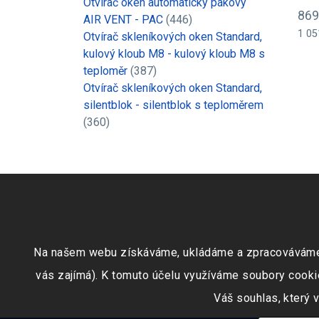
Otvírač oken automatický pákový
869
AIR VENT - PAC
(446)
1 05
Otvírač skleníkových oken Standard,
kulový kloub M8 - kulový kloub M8 s
teploměr
(387)
Otvírač skleníkových oken Standard,
silentblok - silentblok s teploměrem
(360)
Na našem webu získáváme, ukládáme a zpracováváme inf
vás zajímá). K tomuto účelu využíváme soubory cookie
Váš souhlas, který 