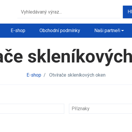
H
E-shop
Obchodní podmínky
Naši partneři
ače skleníkovýc
E-shop
/
Otvírače skleníkových oken
Příznaky