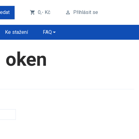
ledat
0,- Kč
Přihlásit se
shopping_cart
perm_identity
Ke stažení
FAQ
h oken