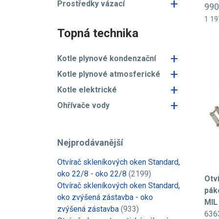
+
Prostředky vázací
990
1 19
Topná technika
+
Kotle plynové kondenzační
+
Kotle plynové atmosferické
+
Kotle elektrické
+
Ohřívače vody
Nejprodávanější
Otvírač skleníkových oken Standard,
oko 22/8 - oko 22/8
(2199)
Otv
Otvírač skleníkových oken Standard,
pák
oko zvýšená zástavba - oko
MIL
zvýšená zástavba
(933)
636