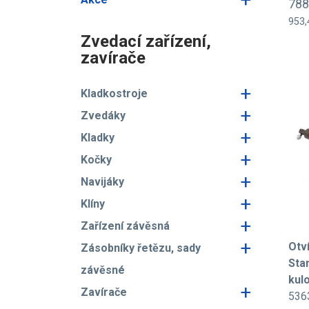
788
953,
Zvedací zařízení,
zavírače
+
Kladkostroje
+
Zvedáky
+
Kladky
+
Kočky
+
Navijáky
+
Klíny
+
Zařízení závěsná
+
Otv
Zásobníky řetězu, sady
Sta
závěsné
kul
+
Zavírače
536