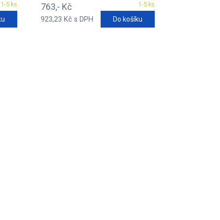
1-5 ks
1-5 ks
763,- Kč
ku
923,23 Kč s DPH
Do košíku