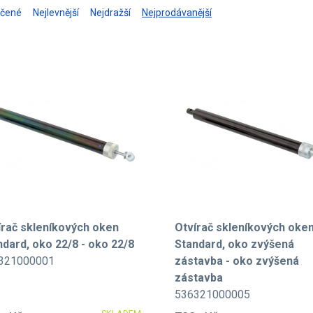
učené
Nejlevnější
Nejdražší
Nejprodávanější
írač skleníkových oken
Otvírač skleníkových oke
ndard, oko 22/8 - oko 22/8
Standard, oko zvýšená
321000001
zástavba - oko zvýšená
zástavba
536321000005