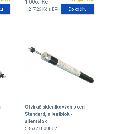
1-5 ks
Na objednávku
1 006,- Kč
ku
1 217,26 Kč s DPH
Do košíku
n
Otvírač skleníkových oken
Standard, silentblok -
silentblok
536321000002