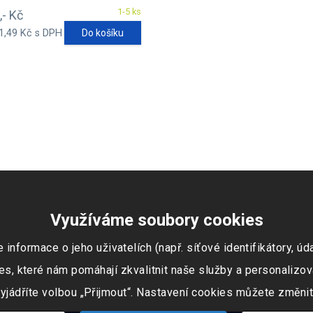
1-5 ks
,- Kč
1,49 Kč s DPH
Do košíku
Využíváme soubory cookies
ormace o jeho uživatelích (např. síťové identifikátory, údaj
s, které nám pomáhají zkvalitnit naše služby a personalizov
vyjádříte volbou „Přijmout“. Nastavení cookies můžete změnit