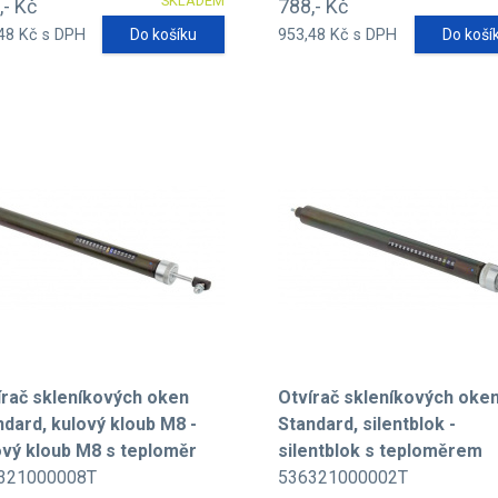
SKLADEM
,- Kč
788,- Kč
48 Kč s DPH
Do košíku
953,48 Kč s DPH
Do koší
írač skleníkových oken
Otvírač skleníkových oke
ndard, kulový kloub M8 -
Standard, silentblok -
ový kloub M8 s teploměr
silentblok s teploměrem
321000008T
536321000002T