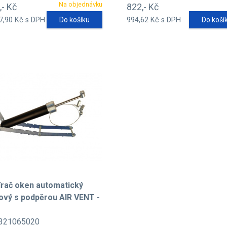
Na objednávku
,- Kč
822,- Kč
7,90 Kč s DPH
Do košíku
994,62 Kč s DPH
Do koší
írač oken automatický
ový s podpěrou AIR VENT -
321065020