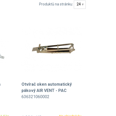
Produktů na stránku:
24
n
Otvírač oken automatický
pákový AIR VENT - PAC
636321060002