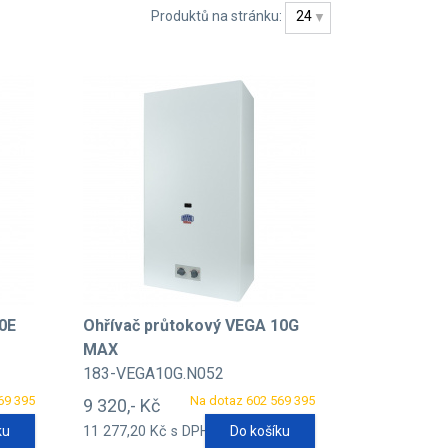
Produktů na stránku:
24
0E
Ohřívač průtokový VEGA 10G
MAX
183-VEGA10G.N052
69 395
Na dotaz 602 569 395
9 320,- Kč
ku
11 277,20 Kč s DPH
Do košíku