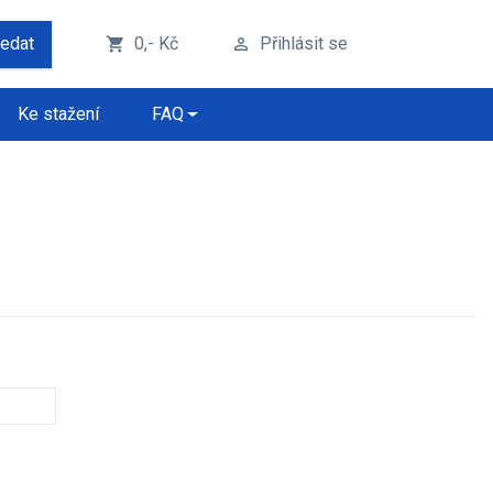
ledat
0,- Kč
Přihlásit se
shopping_cart
perm_identity
Ke stažení
FAQ