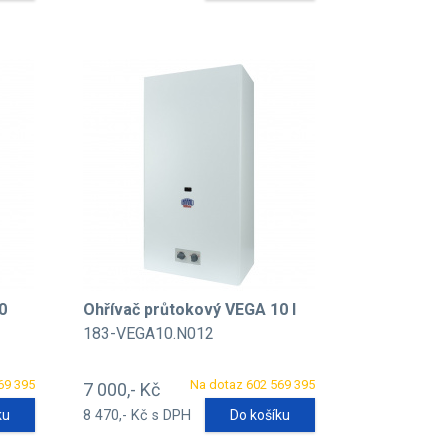
0
Ohřívač průtokový VEGA 10 l
183-VEGA10.N012
69 395
Na dotaz 602 569 395
7 000,- Kč
ku
8 470,- Kč s DPH
Do košíku