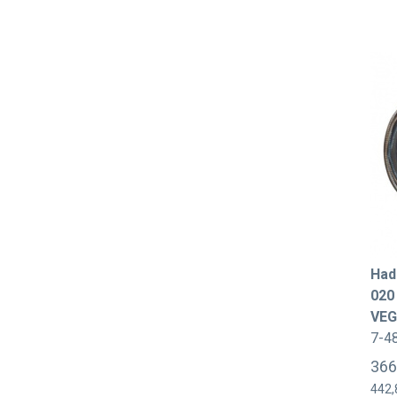
Had
020 
VEG
7-4
366
442,