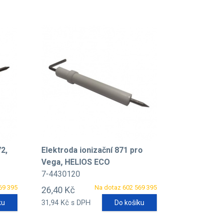
2,
Elektroda ionizační 871 pro
Vega, HELIOS ECO
7-4430120
69 395
Na dotaz 602 569 395
26,40 Kč
ku
31,94 Kč s DPH
Do košíku