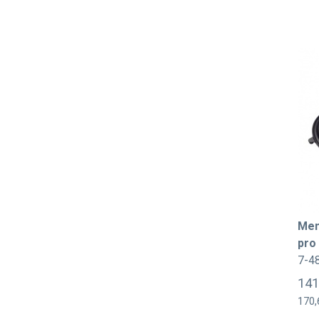
Mem
pro
7-4
141
170,