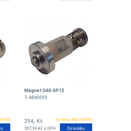
Magnet G40-SP12
7-4840559
69 395
Na dotaz 602 569 395
254,- Kč
ku
307,34 Kč s DPH
Do košíku