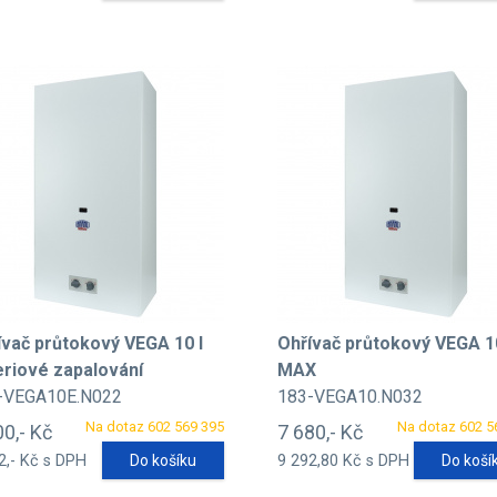
ívač průtokový VEGA 10 l
Ohřívač průtokový VEGA 1
eriové zapalování
MAX
-VEGA10E.N022
183-VEGA10.N032
Na dotaz 602 569 395
Na dotaz 602 5
00,- Kč
7 680,- Kč
2,- Kč s DPH
Do košíku
9 292,80 Kč s DPH
Do koší