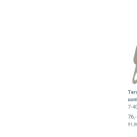
Ter
usm
7-4
76,
91,9