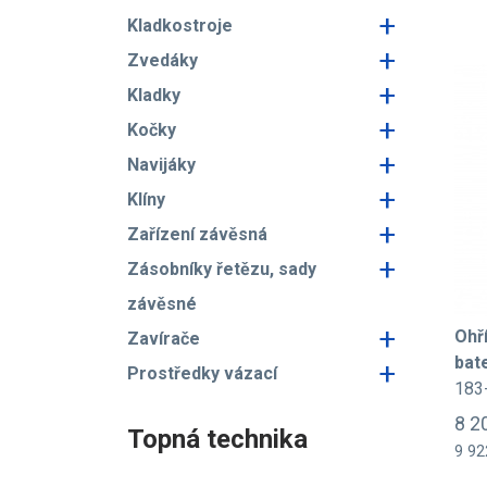
+
Kladkostroje
+
Zvedáky
+
Kladky
+
Kočky
+
Navijáky
+
Klíny
+
Zařízení závěsná
+
Zásobníky řetězu, sady
závěsné
+
Ohř
Zavírače
bat
+
Prostředky vázací
183
8 2
Topná technika
9 92