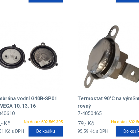
brána vodní G40B-SP01
Termostat 90°C na výměn
 VEGA 10, 13, 16
rovný
840610
7-4050465
Na dotaz 602 569 395
Na dotaz 602 5
,- Kč
79,- Kč
61 Kč s DPH
Do košíku
95,59 Kč s DPH
Do koší