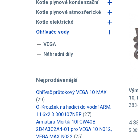
+
Kotle plynové kondenzační
+
Kotle plynové atmosferické
+
Kotle elektrické
+
Ohřívače vody
VEGA
Náhradní díly
Nejprodávanější
Vým
Ohřívač průtokový VEGA 10 MAX
10,
(29)
283
O-Kroužek na hadici do vodní ARM.
11.6x2.3 300107NBR
(27)
Armatura Mertik 10l GW40B-
4 3
2B4A3C2A4-01 pro VEGA 10 N012,
5 30
VEGA MAX N032
(25)