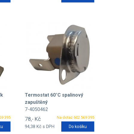
ík
Termostat 60°C spalinový
zapuštěný
7-4050462
69 395
Na dotaz 602 569 395
78,- Kč
ku
94,38 Kč s DPH
Do košíku