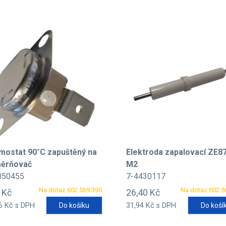
mostat 90°C zapuštěný na
Elektroda zapalovací ZE87
ěrňovač
M2
050455
7-4430117
Na dotaz 602 569 395
Na dotaz 602 5
- Kč
26,40 Kč
6 Kč s DPH
Do košíku
31,94 Kč s DPH
Do koší