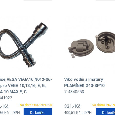
ice VEGA VEGA10.N012-06-
Viko vodni armatury
pro VEGA 10,13,16, E, G,
PLAMÍNEK G40-SP10
A 10 MAX E, G
7-4840553
841922
Na dotaz 602 569 395
Na dotaz 602 5
,- Kč
331,- Kč
86 Kč s DPH
Do košíku
400,51 Kč s DPH
Do koší