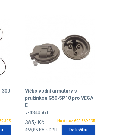
-300
Víčko vodní armatury s
pružinkou G50-SP10 pro VEGA
E
7-4840561
69 395
Na dotaz 602 569 395
385,- Kč
ku
465,85 Kč s DPH
Do košíku