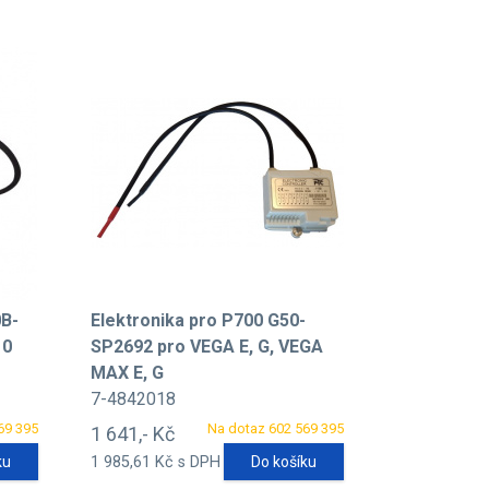
0B-
Elektronika pro P700 G50-
10
SP2692 pro VEGA E, G, VEGA
MAX E, G
7-4842018
69 395
Na dotaz 602 569 395
1 641,- Kč
ku
1 985,61 Kč s DPH
Do košíku