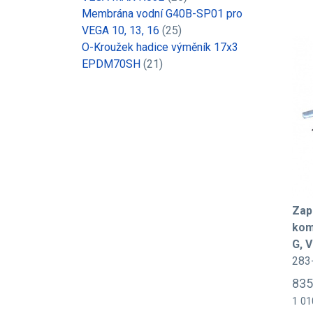
Membrána vodní G40B-SP01 pro
VEGA 10, 13, 16
(25)
O-Kroužek hadice výměník 17x3
EPDM70SH
(21)
Zap
komp
G, 
283
835
1 01