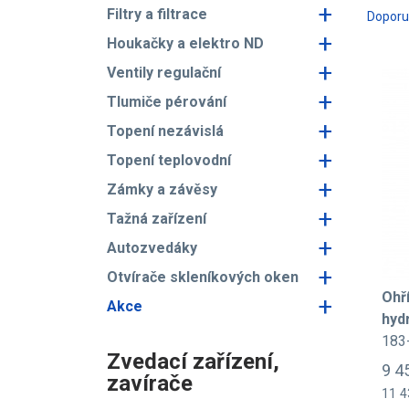
+
Filtry a filtrace
Dopor
+
Houkačky a elektro ND
+
Ventily regulační
+
Tlumiče pérování
+
Topení nezávislá
+
Topení teplovodní
+
Zámky a závěsy
+
Tažná zařízení
+
Autozvedáky
+
Otvírače skleníkových oken
Ohř
+
Akce
hyd
183
Zvedací zařízení,
9 4
zavírače
11 4