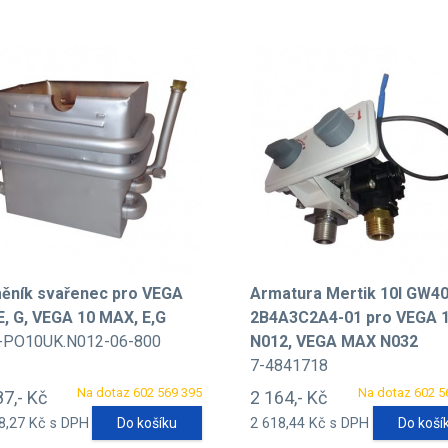
ěník svařenec pro VEGA
Armatura Mertik 10l GW4
 E, G, VEGA 10 MAX, E,G
2B4A3C2A4-01 pro VEGA 
-PO10UK.N012-06-800
N012, VEGA MAX N032
7-4841718
Na dotaz 602 569 395
Na dotaz 602 5
87,- Kč
2 164,- Kč
8,27 Kč s DPH
Do košíku
2 618,44 Kč s DPH
Do koší