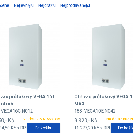
učené
Nejlevnější
Nejdražší
Nejprodávanější
ívač průtokový VEGA 16 l
Ohřívač průtokový VEGA 1
rotrub.
MAX
-VEGA16G.N012
183-VEGA10E.N042
Na dotaz 602 569 395
Na dotaz 602 5
50,- Kč
9 320,- Kč
34,50 Kč s DPH
Do košíku
11 277,20 Kč s DPH
Do koší