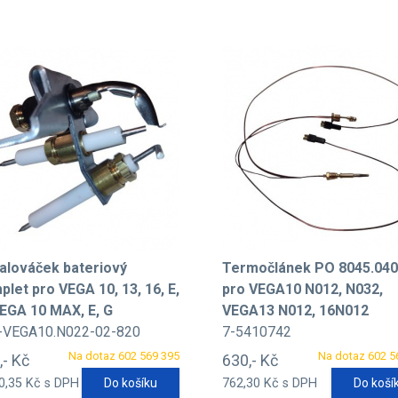
alováček bateriový
Termočlánek PO 8045.040
let pro VEGA 10, 13, 16, E,
pro VEGA10 N012, N032,
VEGA 10 MAX, E, G
VEGA13 N012, 16N012
-VEGA10.N022-02-820
7-5410742
Na dotaz 602 569 395
Na dotaz 602 5
,- Kč
630,- Kč
0,35 Kč s DPH
Do košíku
762,30 Kč s DPH
Do koší