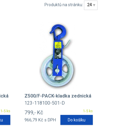
Produktů na stránku:
24
ická
Z500/F-PACK-kladka zednická
123-118100-501-D
1-5 ks
1-5 ks
799,- Kč
ku
966,79 Kč s DPH
Do košíku