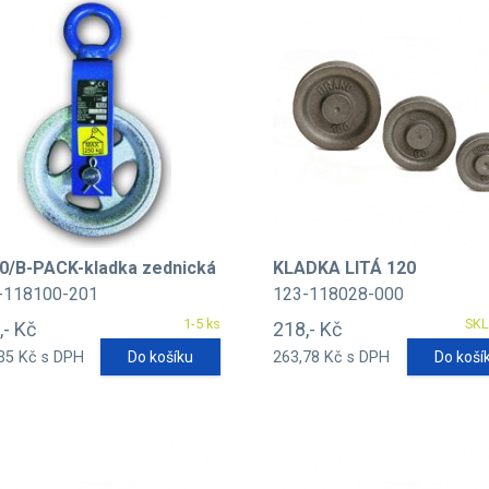
0/B-PACK-kladka zednická
KLADKA LITÁ 120
-118100-201
123-118028-000
1-5 ks
SK
,- Kč
218,- Kč
35 Kč s DPH
Do košíku
263,78 Kč s DPH
Do koší