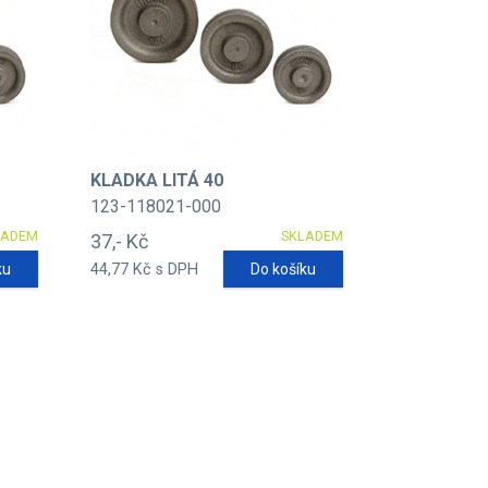
KLADKA LITÁ 40
123-118021-000
LADEM
SKLADEM
37,- Kč
ku
44,77 Kč s DPH
Do košíku