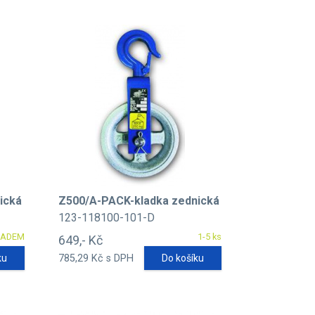
ická
Z500/A-PACK-kladka zednická
123-118100-101-D
LADEM
1-5 ks
649,- Kč
ku
785,29 Kč s DPH
Do košíku