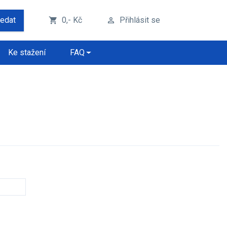
ledat
0,- Kč
Přihlásit se
shopping_cart
perm_identity
Ke stažení
FAQ