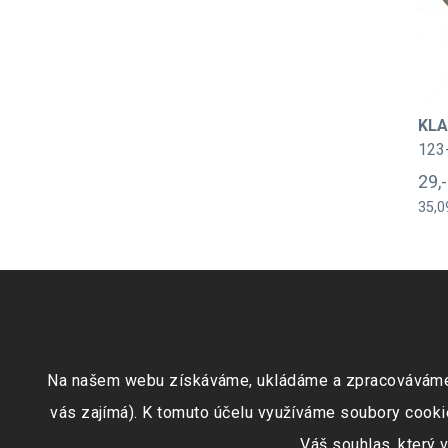
KLA
123
29,
35,0
Na našem webu získáváme, ukládáme a zpracováváme inf
vás zajímá). K tomuto účelu využíváme soubory cookie
Váš souhlas, který 