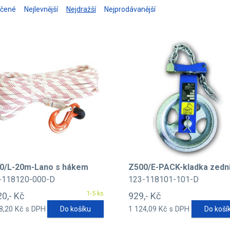
učené
Nejlevnější
Nejdražší
Nejprodávanější
0/L-20m-Lano s hákem
Z500/E-PACK-kladka zedn
-118120-000-D
123-118101-101-D
1-5 ks
20,- Kč
929,- Kč
8,20 Kč s DPH
Do košíku
1 124,09 Kč s DPH
Do koší