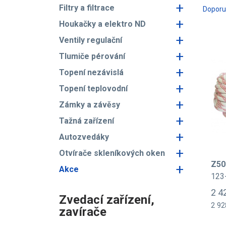
+
Filtry a filtrace
Dopor
+
Houkačky a elektro ND
+
Ventily regulační
+
Tlumiče pérování
+
Topení nezávislá
+
Topení teplovodní
+
Zámky a závěsy
+
Tažná zařízení
+
Autozvedáky
+
Otvírače skleníkových oken
Z50
+
Akce
123
2 4
Zvedací zařízení,
2 92
zavírače