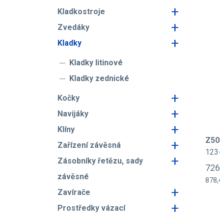
+
Kladkostroje
+
Zvedáky
+
Kladky
Kladky litinové
Kladky zednické
+
Kočky
+
Navijáky
+
Klíny
Z50
+
Zařízení závěsná
123
+
Zásobníky řetězu, sady
726
závěsné
878,
+
Zavírače
+
Prostředky vázací