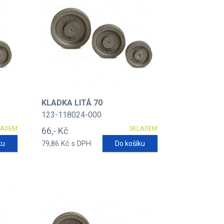
KLADKA LITÁ 70
123-118024-000
LADEM
SKLADEM
66,- Kč
ku
79,86 Kč s DPH
Do košíku