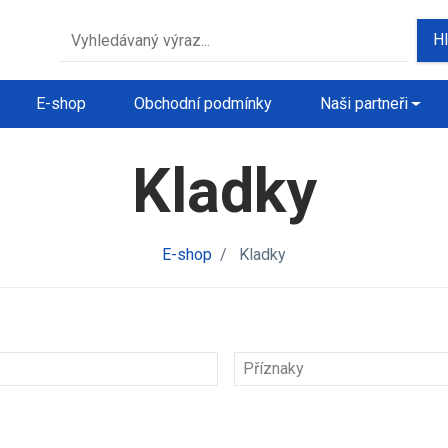
H
E-shop
Obchodní podmínky
Naši partneři
Kladky
E-shop
/
Kladky
Příznaky