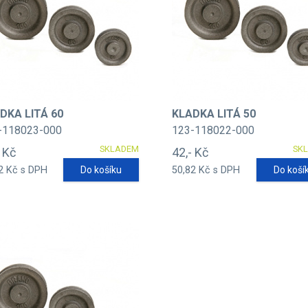
DKA LITÁ 60
KLADKA LITÁ 50
-118023-000
123-118022-000
SKLADEM
SK
- Kč
42,- Kč
2 Kč s DPH
Do košíku
50,82 Kč s DPH
Do koší