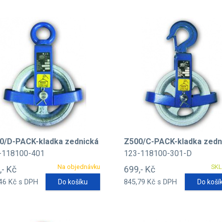
0/D-PACK-kladka zednická
Z500/C-PACK-kladka zedn
-118100-401
123-118100-301-D
Na objednávku
SK
,- Kč
699,- Kč
46 Kč s DPH
Do košíku
845,79 Kč s DPH
Do koší