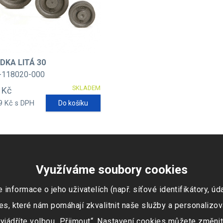
DKA LITÁ 30
-118020-000
SKLADEM
- Kč
9 Kč s DPH
Do košíku
Využíváme soubory cookies
ormace o jeho uživatelích (např. síťové identifikátory, údaj
s, které nám pomáhají zkvalitnit naše služby a personalizov
vyjádříte volbou „Přijmout“. Nastavení cookies můžete změnit