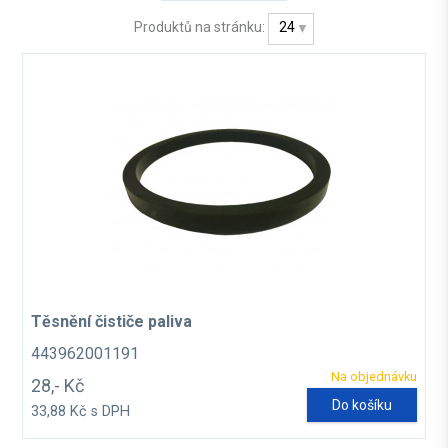
Produktů na stránku:
24
Těsnění čističe paliva
443962001191
Na objednávku
28,- Kč
Do košíku
33,88 Kč s DPH