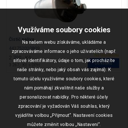
Využíváme soubory cookies
Čistič paliva
Na našem webu získáváme, ukládáme a
443752020809
zpracováváme informace o jeho uživatelích (např.
Na objednávku
2 700,- Kč
síťové identifikátory, údaje o tom, jak procházíte
Do košíku
3 267,- Kč s DPH
naše stránky, nebo jaký obsah vás zajímá). K
tomuto účelu využíváme soubory cookies, které
nám pomáhají zkvalitnit naše služby a
personalizovat nabídky. Pro některé účely
zpracování je vyžadován Váš souhlas, který
vyjádříte volbou „Přijmout“. Nastavení cookies
můžete změnit volbou „Nastavení“.