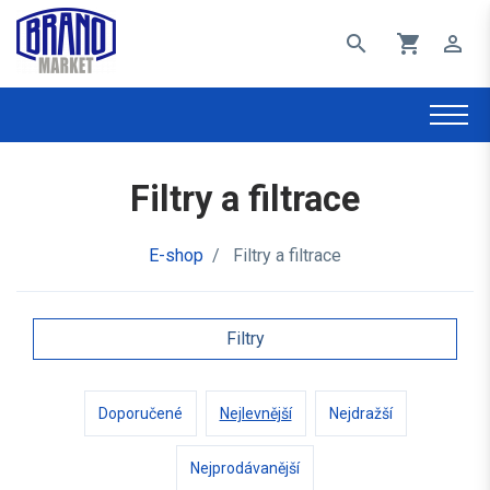
search
shopping_cart
perm_identity
Filtry a filtrace
E-shop
/
Filtry a filtrace
Filtry
Doporučené
Nejlevnější
Nejdražší
Nejprodávanější