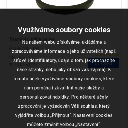
Využíváme soubory cookies
Těsnění čističe paliva
Na našem webu získáváme, ukládáme a
443962001191
zpracováváme informace o jeho uživatelích (např.
Na objednávku
28,- Kč
síťové identifikátory, údaje o tom, jak procházíte
Do košíku
33,88 Kč s DPH
naše stránky, nebo jaký obsah vás zajímá). K
tomuto účelu využíváme soubory cookies, které
nám pomáhají zkvalitnit naše služby a
personalizovat nabídky. Pro některé účely
zpracování je vyžadován Váš souhlas, který
vyjádříte volbou „Přijmout“. Nastavení cookies
můžete změnit volbou „Nastavení“.