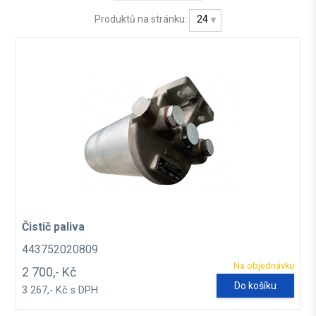
Produktů na stránku:
24
Čistič paliva
443752020809
Na objednávku
2 700,- Kč
Do košíku
3 267,- Kč s DPH