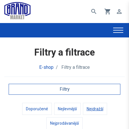
search
shopping_cart
perm_identity
Filtry a filtrace
E-shop
/
Filtry a filtrace
Filtry
Doporučené
Nejlevnější
Nejdražší
Nejprodávanější