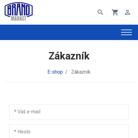
search
shopping_cart
perm_identity
Zákazník
E-shop
/
Zákazník
*
Váš e-mail
*
Heslo