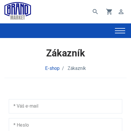
search
shopping_cart
perm_identity
Zákazník
E-shop
/
Zákazník
*
Váš e-mail
*
Heslo