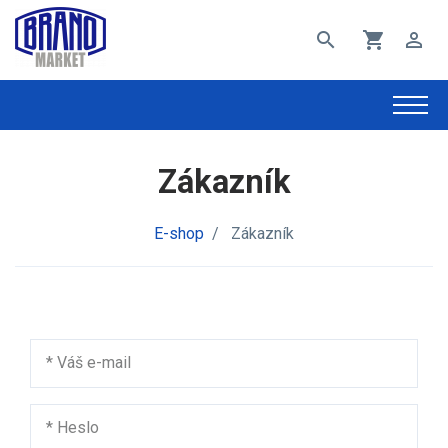
search
shopping_cart
perm_identity
Zákazník
E-shop
/
Zákazník
*
Váš e-mail
*
Heslo