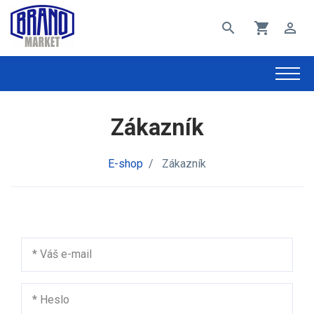
search
shopping_cart
perm_identity
Zákazník
E-shop
/
Zákazník
*
Váš e-mail
*
Heslo